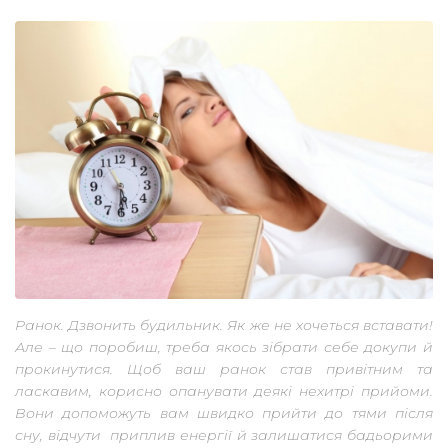
Ранок. Дзвонить будильник. Як же не хочеться вставати!
Але – що поробиш, треба якось зібрати себе докупи й
прокинутися. Щоб ваш ранок став привітним та
ласкавим, корисно опанувати деякі нехитрі прийоми.
Вони допоможуть вам швидко прийти до тями після
сну, відчути приплив енергії й залишатися бадьорими