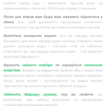
зчепіть пальці рук і виконуйте кругові рухи за
годинниковою стрілкою. Робіть цю вправу 2 хвилини.
Після цих вправ вам буде вже неважко піднятися з
ліжка
. Але, щоб допомогти організмові остаточно
прокинутися, слід зробити ще кілька нескладних кроків.
Вмийтеся холодною водою
.
Хоч ця порада звучить
банально, але вона справді дуже помічна. Наберіть повні
долоні холодної води і плесніть собі на обличчя.
Повторіть цю процедуру декілька разів – і ви відчуєте
приплив бадьорості.
Вдихніть
свіжого повітря
та зарядіться
сонячною
енергією
.
Вийдіть на відкритий балкон або станьте біля
відчиненого вікна і спокійно подихайте свіжим повітрям.
Якщо день ясний – постарайтеся на кілька хвилин
підставити під сонячні промені обличчя та руки.
Увімкніть бадьору музику,
яку ви любите
.
Це
допоможе вам набути рівноваги та сформувати
стабільний позитивний настрій.