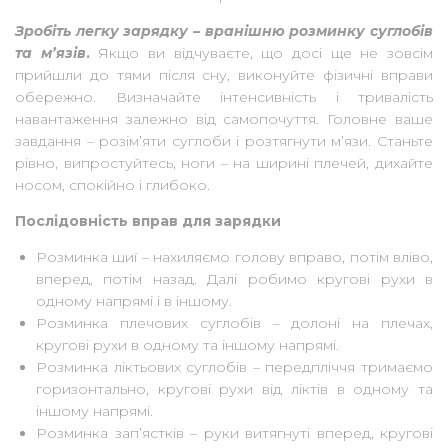
Зробіть легку зарядку – вранішню розминку суглобів
та м’язів
.
Якщо ви відчуваєте, що досі ще не зовсім
прийшли до тями після сну, виконуйте фізичні вправи
обережно. Визначайте інтенсивність і тривалість
навантаження залежно від самопочуття. Головне ваше
завдання – розім’яти суглоби і розтягнути м’язи. Станьте
рівно, випростуйтесь, ноги – на ширині плечей, дихайте
носом, спокійно і глибоко.
Послідовність вправ для зарядки
Розминка шиї – нахиляємо голову вправо, потім вліво,
вперед, потім назад. Далі робимо кругові рухи в
одному напрямі і в іншому.
Розминка плечових суглобів – долоні на плечах,
кругові рухи в одному та іншому напрямі.
Розминка ліктьових суглобів – передпліччя тримаємо
горизонтально, кругові рухи від ліктів в одному та
іншому напрямі.
Розминка зап’ястків – руки витягнуті вперед, кругові