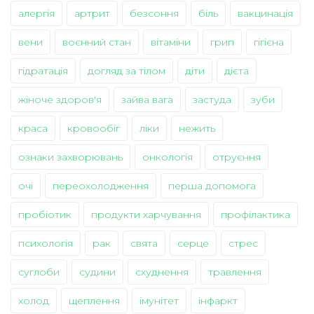
алергія
артрит
безсоння
біль
вакцинація
вени
воєнний стан
вітаміни
грип
гігієна
гідратація
догляд за тілом
діти
дієта
жіноче здоров'я
зайва вага
застуда
зуби
краса
кровообіг
ліки
нежить
ознаки захворювань
онкологія
отруєння
очі
переохолодження
перша допомога
пробіотик
продукти харчування
профілактика
психологія
рак
свята
серце
стрес
суглоби
судини
схуднення
травлення
холод
щеплення
імунітет
інфаркт