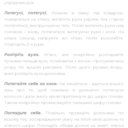
упродовж дня.
Потягусі, потягусі
.
Лежачи в ліжку під ковдрою,
поверніться на спину, витягніть руки уздовж тіла і гарно
потягніться, виструнчуючи тіло. Потім витягніть руки над
головою і знову потягніться, витягуючи руки і ноги. На
кілька секунд напружте всі м’язи, потім розслабте.
Повторіть 3-4 рази.
Розітріть вуха
.
М’яко, але енергійно розтирайте
пучками пальців вуха, починаючи з мочок і просуваючись
угору по вушній раковині. Після цього рухами вгору-
вниз розітріть вуха долонями.
Потягайте себе за коси
.
Не лякайтеся – йдеться всього
лиш про те, щоб повільно й делікатно потягнути
волосся і дати змогу крові приплинути до шкіри голови.
Також енергійно промасажуйте пальцями шкіру голови.
Погладьте себе
.
Повільно проведіть долонями по
всьому тілу, зосереджуючи увагу на теплі своїх долонь та
м’якості шкіри. Покладіть обидві долоні на живіт, злегка