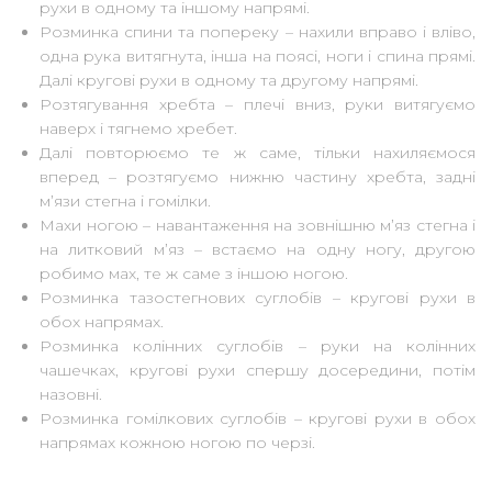
рухи в одному та іншому напрямі.
Розминка спини та попереку – нахили вправо і вліво,
одна рука витягнута, інша на поясі, ноги і спина прямі.
Далі кругові рухи в одному та другому напрямі.
Розтягування хребта – плечі вниз, руки витягуємо
наверх і тягнемо хребет.
Далі повторюємо те ж саме, тільки нахиляємося
вперед – розтягуємо нижню частину хребта, задні
м’язи стегна і гомілки.
Махи ногою – навантаження на зовнішню м’яз стегна і
на литковий м’яз – встаємо на одну ногу, другою
робимо мах, те ж саме з іншою ногою.
Розминка тазостегнових суглобів – кругові рухи в
обох напрямах.
Розминка колінних суглобів – руки на колінних
чашечках, кругові рухи спершу досередини, потім
назовні.
Розминка гомілкових суглобів – кругові рухи в обох
напрямах кожною ногою по черзі.