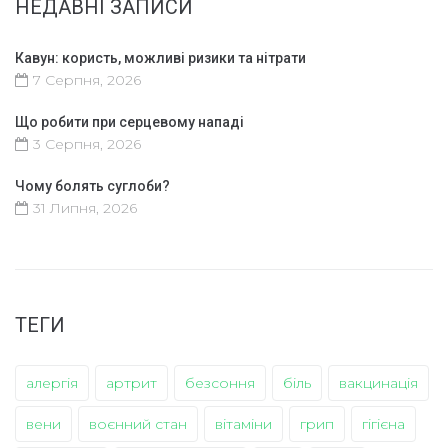
НЕДАВНІ ЗАПИСИ
Кавун: користь, можливі ризики та нітрати
7 Серпня, 2026
Що робити при серцевому нападі
3 Серпня, 2026
Чому болять суглоби?
31 Липня, 2026
ТЕГИ
алергія
артрит
безсоння
біль
вакцинація
вени
воєнний стан
вітаміни
грип
гігієна