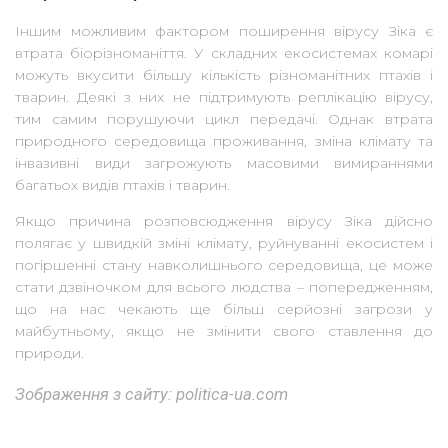
Іншим можливим фактором поширення вірусу Зіка є
втрата біорізноманіття. У складних екосистемах комарі
можуть вкусити більшу кількість різноманітних птахів і
тварин. Деякі з них не підтримують реплікацію вірусу,
тим самим порушуючи цикл передачі. Однак втрата
природного середовища проживання, зміна клімату та
інвазивні види загрожують масовими вимираннями
багатьох видів птахів і тварин.
Якщо причина розповсюдження вірусу Зіка дійсно
полягає у швидкій зміні клімату, руйнуванні екосистем і
погіршенні стану навколишнього середовища, це може
стати дзвіночком для всього людства – попередженням,
що на нас чекають ще більш серйозні загрози у
майбутньому, якщо не змінити свого ставлення до
природи.
Зображення з сайту: politica-ua.com