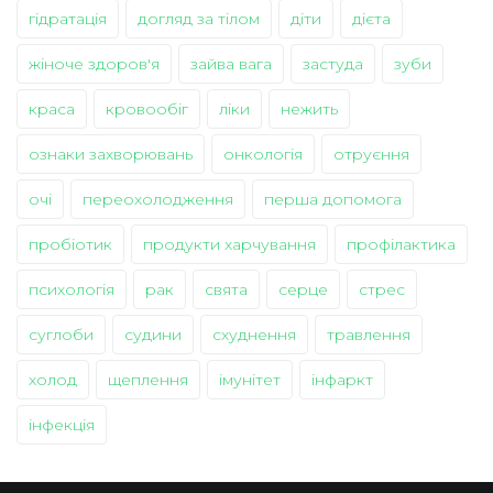
гідратація
догляд за тілом
діти
дієта
жіноче здоров'я
зайва вага
застуда
зуби
краса
кровообіг
ліки
нежить
ознаки захворювань
онкологія
отруєння
очі
переохолодження
перша допомога
пробіотик
продукти харчування
профілактика
психологія
рак
свята
серце
стрес
суглоби
судини
схуднення
травлення
холод
щеплення
імунітет
інфаркт
інфекція