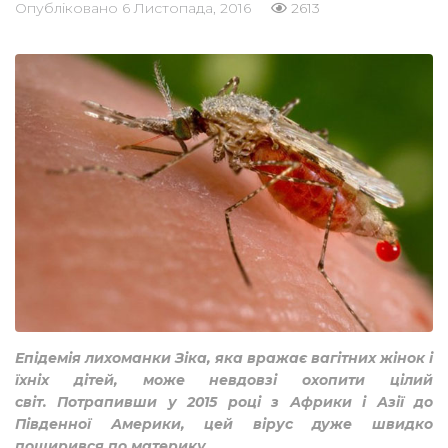
Опубліковано
6 Листопада, 2016
2613
Епідемія лихоманки Зіка, яка вражає вагітних жінок і
їхніх дітей, може невдовзі охопити цілий
світ. Потрапивши у 2015 році з Африки і Азії до
Південної Америки, цей вірус дуже швидко
поширився по материку.