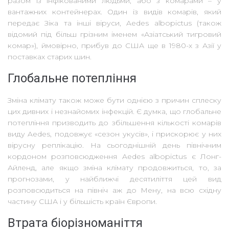
разом із інфікованими людьми, або з комарами – у
вантажних контейнерах. Один із видів комарів, який
передає Зіка та інші віруси, Aedes albopictus (також
відомий під більш грізним іменем «Азіатський тигровий
комар»), ймовірно, прибув до США ще в 1980-х з Азії у
поставках старих шин.
Глобальне потепління
Зміна клімату також може бути однією з причин сплеску
цих дивних і незнайомих інфекцій. Є думка, що глобальне
потепління призводить до збільшення кількості комарів
виду Aedes, подовжує «сезон укусів», і прискорює у них
вірусну реплікацію. На сьогоднішній день північним
кордоном розповсюдження Aedes albopictus є Лонг-
Айленд, але якщо зміна клімату продовжиться, то, за
прогнозами, у найближчі десятиліття цей вид
розповсюдиться на північ аж до Мену, на всю східну
частину США і у більшість країн Європи.
Втрата біорізноманіття