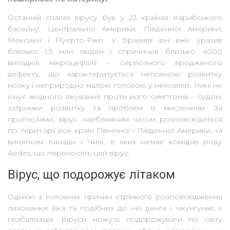
Останній спалах вірусу був у 23 країнах Карибського
басейну, Центральної Америки, Південної Америки,
Мексики і Пуерто-Ріко. У Бразилії він вже уразив
близько 1,5 млн людей і спричинив близько 4000
випадків мікроцефалії – серйозного вродженого
дефекту, що характеризується неповною розвитку
мозку і неприродно малою головою у немовлят. Нині не
існує жодного лікування проти його симптомів – судом,
затримки розвитку та проблем із мисленням. За
прогнозами, вірус найближчим часом розповсюдиться
по території всіх країн Північної і Південної Америки, за
винятком Канади і Чилі, в яких немає комарів роду
Aedes, що переносять цей вірус.
Вірус, що подорожує літаком
Однією з головних причин стрімкого розповсюдження
лихоманки Зіка та подібних до неї денге і чікунгунья, є
глобалізація. Віруси можуть подорожувати по світу