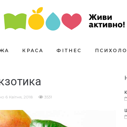
ЇЖА
КРАСА
ФІТНЕС
ПСИХОЛО
кзотика
К
ано
6 Квітня, 2018
3531
Щ