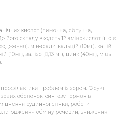
ганічних кислот (лимонна, яблучна,
о його складу входять 12 амінокислот (що є
одження), мінерали: кальцій (10мг), калій
ій (10мг), залізо (0,13 мг), цинк (40мг), мідь
.
профілактики проблем із зором. Фрукт
зових оболонок, синтезу гормонів і
зміцнення судинної стінки, роботи
 налагодження обміну речовин, зниження