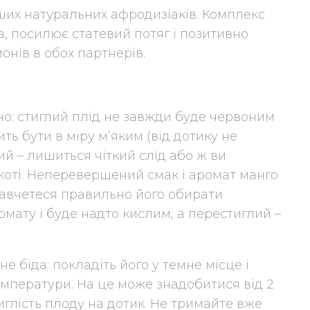
іших натуральних афродизіаків. Комплекс
а, посилює статевий потяг і позитивно
нів в обох партнерів.
о: стиглий плід не завжди буде червоним
сить бути в міру м’яким (від дотику не
ий – лишиться чіткий слід або ж ви
якоті. Неперевершений смак і аромат манго
навчетеся правильно його обирати
мату і буде надто кислим, а перестиглий –
е біда: покладіть його у темне місце і
емператури. На це може знадобитися від 2
иглість плоду на дотик. Не тримайте вже