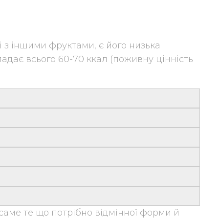
 з іншими фруктами, є його низька
падає всього 60-70 ккал (поживну цінність
 саме те що потрібно відмінної форми й