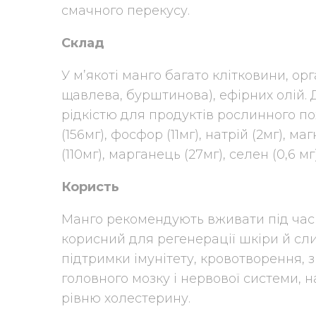
смачного перекусу.
Склад
У м’якоті манго багато клітковини, ор
щавлева, бурштинова), ефірних олій. Д
рідкістю для продуктів рослинного пох
(156мг), фосфор (11мг), натрій (2мг), магн
(110мг), марганець (27мг), селен (0,6 мг)
Користь
Манго рекомендують вживати під час 
корисний для регенерації шкіри й сли
підтримки імунітету, кровотворення, 
головного мозку і нервової системи,
рівню холестерину.