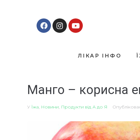
ЛІКАР ІНФО
Манго – корисна е
У
Їжа
,
Новини
,
Продукти від А до Я
Опубліков