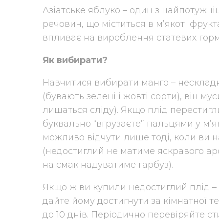
Азіатське яблуко – один з найпотужн
речовин, що міститься в м’якоті фрукт
впливає на вироблення статевих гормо
Як вибирати?
Навчитися вибирати манго – нескладн
(бувають зелені і жовті сорти), він му
лишаться сліду). Якщо плід перестигл
буквально “вгрузаєте” пальцями у м’
можливо відчути лише тоді, коли ви 
(недостиглий не матиме яскравого аро
на смак надуватиме гарбуз).
Якщо ж ви купили недостиглий плід – н
дайте йому достигнути за кімнатної т
до 10 днів. Періодично перевіряйте ст