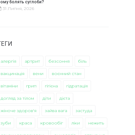
ому болять суглоби?
31 Липня, 2026
ТЕГИ
алергія
артрит
безсоння
біль
вакцинація
вени
воєнний стан
вітаміни
грип
гігієна
гідратація
догляд за тілом
діти
дієта
жіноче здоров'я
зайва вага
застуда
зуби
краса
кровообіг
ліки
нежить