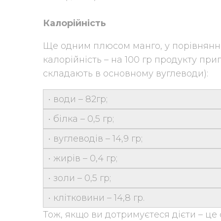
Калорійність
Ще одним плюсом манго, у порівнянні
калорійність – на 100 гр продукту при
складають в основному вуглеводи):
• води – 82гр;
• білка – 0,5 гр;
• вуглеводів – 14,9 гр;
• жирів – 0,4 гр;
• золи – 0,5 гр;
• клітковини – 14,8 гр.
Тож, якщо ви дотримуєтеся дієти – це