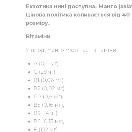
Екзотика нині доступна. Манго (азі
Цінова політика коливається від 40 
розміру.
Вітаміни
У плоді манго містяться вітаміни:
А (0,4 мг),
С (28мг),
В1 (0,06 мг),
В2 (0,02 мг),
РР (0,6 мг),
В5 (0,16 мг),
В9 (14мг),
В6 (0,13 мг),
Е (1,12 мг).