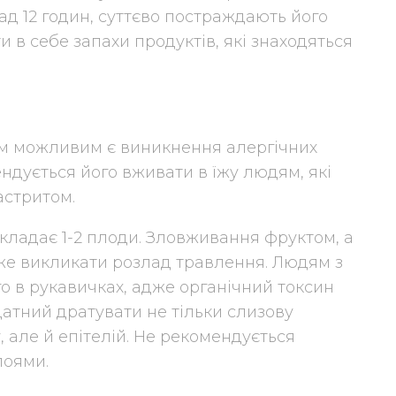
д 12 годин, суттєво постраждають його
и в себе запахи продуктів, які знаходяться
ом можливим є виникнення алергічних
ндується його вживати в їжу людям, які
астритом.
ладає 1-2 плоди. Зловживання фруктом, а
же викликати розлад травлення. Людям з
 в рукавичках, адже органічний токсин
здатний дратувати не тільки слизову
 але й епітелій. Не рекомендується
поями.