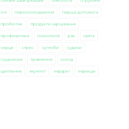
ознаки захворювань
онкологія
отруєння
очі
переохолодження
перша допомога
пробіотик
продукти харчування
профілактика
психологія
рак
свята
серце
стрес
суглоби
судини
схуднення
травлення
холод
щеплення
імунітет
інфаркт
інфекція