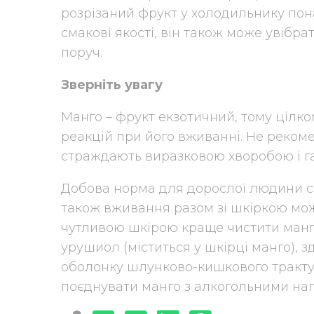
розрізаний фрукт у холодильнику пона
смакові якості, він також може увібрат
поруч.
Зверніть увагу
Манго – фрукт екзотичний, тому цілк
реакцій при його вживанні. Не рекоме
страждають виразковою хворобою і г
Добова норма для дорослої людини ск
також вживання разом зі шкіркою мо
чутливою шкірою краще чистити манго
урушиол (міститься у шкірці манго), 
оболонку шлунково-кишкового тракту,
поєднувати манго з алкогольними на