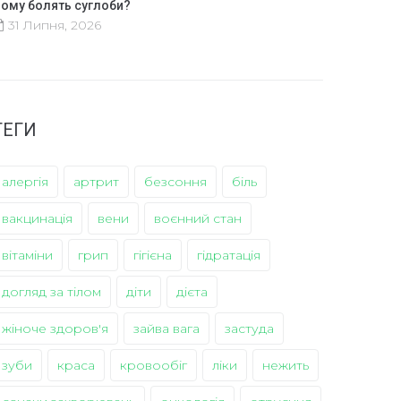
ому болять суглоби?
31 Липня, 2026
ТЕГИ
алергія
артрит
безсоння
біль
вакцинація
вени
воєнний стан
вітаміни
грип
гігієна
гідратація
догляд за тілом
діти
дієта
жіноче здоров'я
зайва вага
застуда
зуби
краса
кровообіг
ліки
нежить