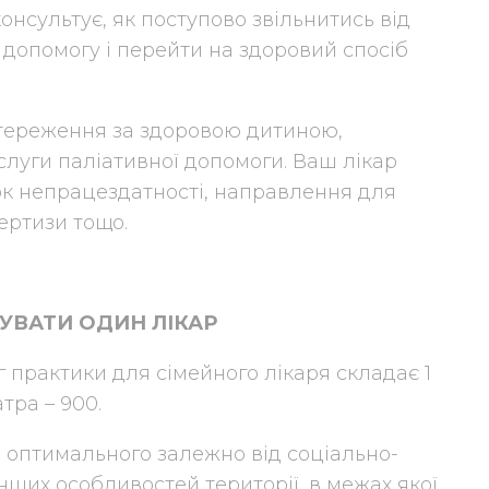
онсультує, як поступово звільнитись від
 допомогу і перейти на здоровий спосіб
стереження за здоровою дитиною,
слуги паліативної допомоги. Ваш лікар
ток непрацездатності, направлення для
ертизи тощо.
УВАТИ ОДИН ЛІКАР
 практики для сімейного лікаря складає 1
атра – 900.
д оптимального залежно від соціально-
нших особливостей території, в межах якої