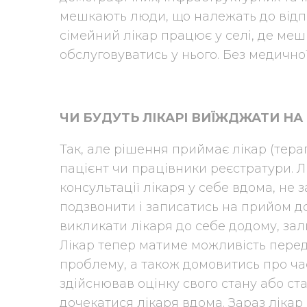
мешкають люди, що належать до відпо
сімейний лікар працює у селі, де меш
обслуговуватись у нього. Без медично
ЧИ БУДУТЬ ЛІКАРІ ВИЇЖДЖАТИ НА
Так, але рішення приймає лікар (терап
пацієнт чи працівники реєстратури. 
консультації лікаря у себе вдома, не
подзвонити і записатись на прийом до
викликати лікаря до себе додому, зал
Лікар тепер матиме можливість перед
проблему, а також домовитись про час
здійснював оцінку свого стану або ст
дочекатися лікаря вдома. Зараз лікар 