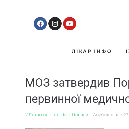
ЛІКАР ІНФО
МОЗ затвердив По
первинної медичн
У
Детально про...
,
Їжа
,
Новини
Опубліковано
27