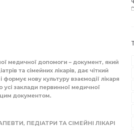
Ч
ої медичної допомоги – документ, який
атрів та сімейних лікарів, дає чіткий
і формує нову культуру взаємодії лікаря
но усі заклади первинної медичної
 цим документом.
ЕВТИ, ПЕДІАТРИ ТА СІМЕЙНІ ЛІКАРІ