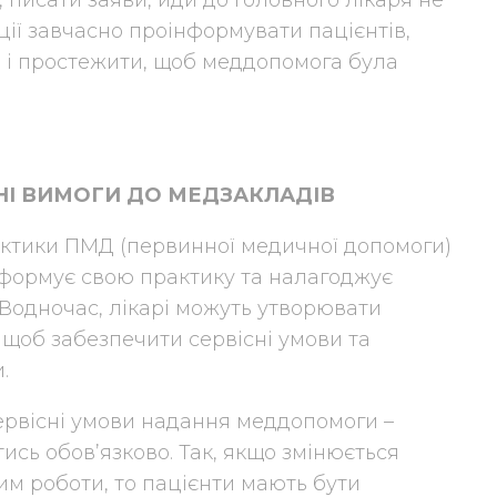
ції завчасно проінформувати пацієнтів,
я і простежити, щоб меддопомога була
СНІ ВИМОГИ ДО МЕДЗАКЛАДІВ
ктики ПМД (первинної медичної допомоги)
ар формує свою практику та налагоджує
 Водночас, лікарі можуть утворювати
 щоб забезпечити сервісні умови та
.
ервісні умови надання меддопомоги –
тись обов’язково. Так, якщо змінюється
м роботи, то пацієнти мають бути