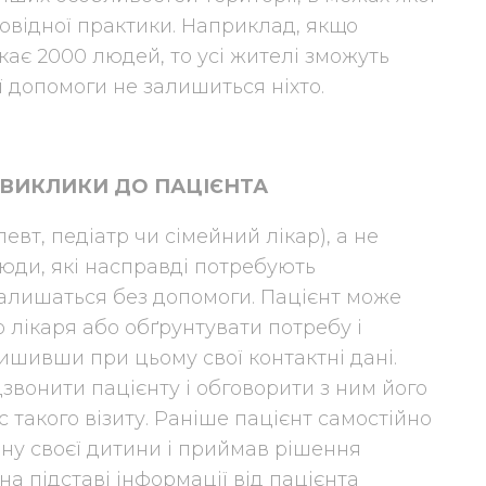
відної практики. Наприклад, якщо
кає 2000 людей, то усі жителі зможуть
ї допомоги не залишиться ніхто.
 ВИКЛИКИ ДО ПАЦІЄНТА
евт, педіатр чи сімейний лікар), а не
Люди, які насправді потребують
 залишаться без допомоги. Пацієнт може
 лікаря або обґрунтувати потребу і
ишивши при цьому свої контактні дані.
звонити пацієнту і обговорити з ним його
 такого візиту. Раніше пацієнт самостійно
ану своєї дитини і приймав рішення
на підставі інформації від пацієнта