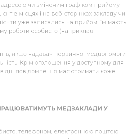
 адресою чи зміненим графіком прийому
єнтів місцях і на веб-сторінках закладу чи
пацієнти уже записались на прийом, їм мають
му роботи особисто (наприклад,
нтів, якщо надавач первинної меддопомоги
ьність. Крім оголошення у доступному для
дповідні повідомлення має отримати кожен
 ПРАЦЮВАТИМУТЬ МЕДЗАКЛАДИ У
обисто, телефоном, електронною поштою