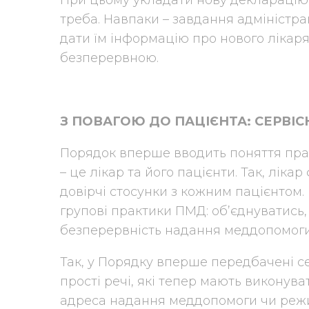
треба. Навпаки – завдання адміністра
дати їм інформацію про нового лікар
безперервною.
З ПОВАГОЮ ДО ПАЦІЄНТА: СЕРВІ
Порядок вперше вводить поняття пра
– це лікар та його пацієнти. Так, лік
довірчі стосунки з кожним пацієнтом.
групові практики ПМД: об’єднуватись,
безперервність надання меддопомоги
Так, у Порядку вперше передбачені с
прості речі, які тепер мають виконува
адреса надання меддопомоги чи режи