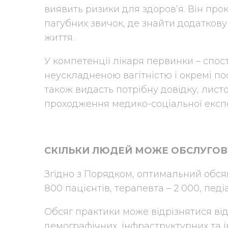
виявить ризики для здоров’я. Він прок
пагубних звичок, де знайти додаткову
життя.
У компетенції лікаря первинки – спо
неускладненою вагітністю і окремі по
також видасть потрібну довідку, лис
проходження медико-соціальної експ
СКІЛЬКИ ЛЮДЕЙ МОЖЕ ОБСЛУГОВ
Згідно з Порядком, оптимальний обсяг
800 пацієнтів, терапевта – 2 000, педі
Обсяг практики може відрізнятися ві
демографічних, інфраструктурних та і