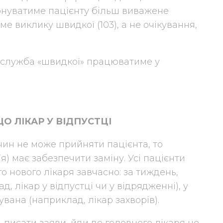
понуватиме пацієнту більш виважене
ме виклику швидкої (103), а не очікування,
– служба «швидкої» працюватиме у
О ЛІКАР У ВІДПУСТЦІ
ичин не може прийняти пацієнта, то
) має забезпечити заміну. Усі пацієнти
 нового лікаря завчасно: за тиждень,
 лікар у відпустці чи у відрядженні), у
ана (наприклад, лікар захворів).
писати заяви, йди до головного лікаря не