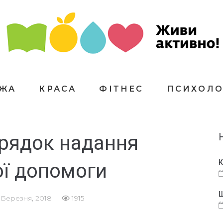
ЇЖА
КРАСА
ФІТНЕС
ПСИХОЛО
рядок надання
К
ої допомоги
Щ
 Березня, 2018
1915