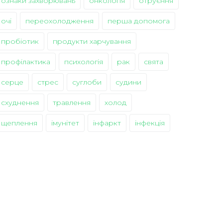
ознаки захворювань
онкологія
отруєння
очі
переохолодження
перша допомога
пробіотик
продукти харчування
профілактика
психологія
рак
свята
серце
стрес
суглоби
судини
схуднення
травлення
холод
щеплення
імунітет
інфаркт
інфекція