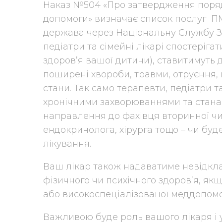
Наказ №504 «Про затвердження поря
допомоги» визначає список послуг П
держава через Національну Службу Здо
педіатри та сімейні лікарі спостеріга
здоров’я вашої дитини), ставитимуть 
поширені хвороби, травми, отруєння, па
стани. Так само терапевти, педіатри та
хронічними захворюваннями та станам
направлення до фахівця вторинної чи
ендокринолога, хірурга тощо – чи бу
лікування.
Ваш лікар також надаватиме невідкла
фізичного чи психічного здоров’я, якщ
або високоспеціалізованої меддопомо
Важливою буде роль вашого лікаря і у