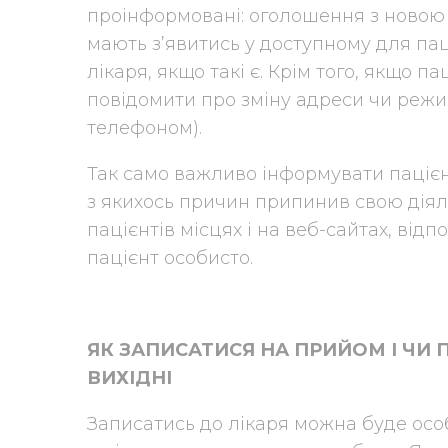
проінформовані: оголошення з новою
мають з’явитись у доступному для паці
лікаря, якщо такі є. Крім того, якщо 
повідомити про зміну адреси чи режи
телефоном).
Так само важливо інформувати паціє
з якихось причин припинив свою діял
пацієнтів місцях і на веб-сайтах, ві
пацієнт особисто.
ЯК ЗАПИСАТИСЯ НА ПРИЙОМ І ЧИ
ВИХІДНІ
Записатись до лікаря можна буде ос