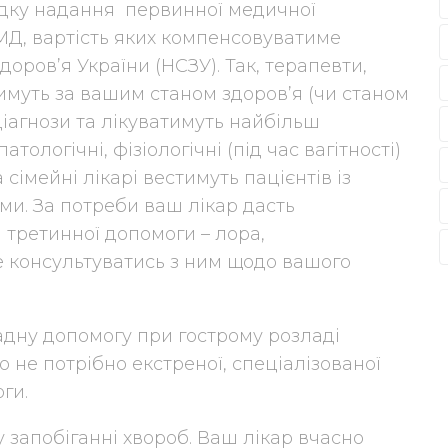
дку надання первинної медичної
МД, вартість яких компенсовуватиме
ров’я України (НСЗУ). Так, терапевти,
тимуть за вашим станом здоров’я (чи станом
діагнози та лікуватимуть найбільш
тологічні, фізіологічні (під час вагітності)
 сімейні лікарі вестимуть пацієнтів із
и. За потреби ваш лікар дасть
 третинної допомоги – лора,
де консультуватись з ним щодо вашого
дну допомогу при гострому розладі
о не потрібно екстреної, спеціалізованої
ги.
 запобіганні хвороб. Ваш лікар вчасно