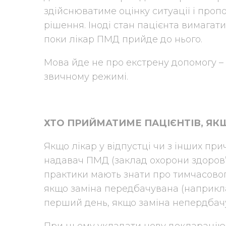
здійснюватиме оцінку ситуації і про
рішення. Іноді стан пацієнта вимагати
поки лікар ПМД прийде до нього.
Мова йде не про екстрену допомогу 
звичному режимі.
ХТО ПРИЙМАТИМЕ ПАЦІЄНТІВ, ЯКЩ
Якщо лікар у відпустці чи з інших пр
надавач ПМД (заклад охорони здоров’я
практики мають знати про тимчасового
якщо заміна передбачувана (наприклад,
перший день, якщо заміна непердбачув
При цьому укладати нову декларацію, 