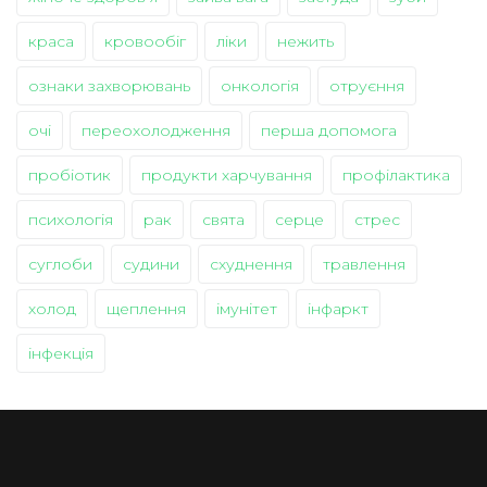
краса
кровообіг
ліки
нежить
ознаки захворювань
онкологія
отруєння
очі
переохолодження
перша допомога
пробіотик
продукти харчування
профілактика
психологія
рак
свята
серце
стрес
суглоби
судини
схуднення
травлення
холод
щеплення
імунітет
інфаркт
інфекція