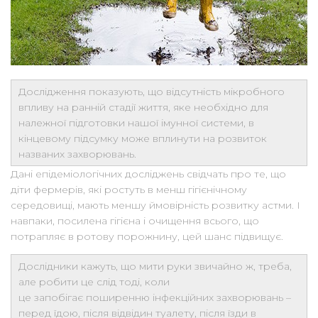
Дослідження показують, що відсутність мікробного
впливу на ранній стадії життя, яке необхідно для
належної підготовки нашої імунної системи, в
кінцевому підсумку може вплинути на розвиток
названих захворювань.
Дані епідеміологічних досліджень свідчать про те, що
діти фермерів, які ростуть в менш гігієнічному
середовищі, мають меншу ймовірність розвитку астми. І
навпаки, посилена гігієна і очищення всього, що
потрапляє в ротову порожнину, цей шанс підвищує.
Дослідники кажуть, що мити руки звичайно ж, треба,
але робити це слід тоді, коли
це запобігає поширенню інфекційних захворювань –
перед їдою, після відвідин туалету, після їзди в