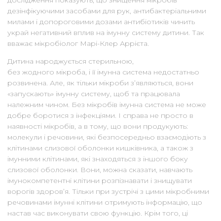
дезінфікуючими засобами для рук, антибактеріальними
милами і допороговими дозами антибіотиків чинить
украй негативний вплив на імунну систему дитини. Так
вважає мікробіолог Марі-Клер Аррієта.
Дитина народжується стерильною,
без жодного мікроба, і її імунна система недостатньо
розвинена. Але, як тільки мікроби з’являються, вони
«запускають» імунну систему, щоб та працювала
належним чином. Без мікробів імунна система не може
добре боротися з інфекціями. І справа не просто в
наявності мікробів, а в тому, що вони продукують:
молекули і речовини, які безпосередньо взаємодіють з
клітинами слизової оболонки кишківника, а також з
імунними клітинами, які знаходяться з іншого боку
слизової оболонки. Вони, можна сказати, навчають
імунокомпетентні клітини розпізнавати і знищувати
ворогів здоров’я. Тільки при зустрічі з цими мікробними
речовинами імунні клітини отримують інформацію, що
настав час виконувати свою функцію. Крім того, ці