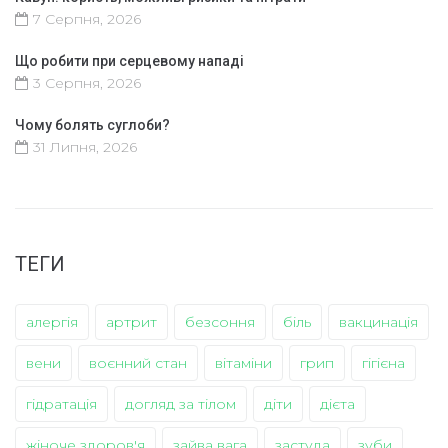
7 Серпня, 2026
Що робити при серцевому нападі
3 Серпня, 2026
Чому болять суглоби?
31 Липня, 2026
ТЕГИ
алергія
артрит
безсоння
біль
вакцинація
вени
воєнний стан
вітаміни
грип
гігієна
гідратація
догляд за тілом
діти
дієта
жіноче здоров'я
зайва вага
застуда
зуби