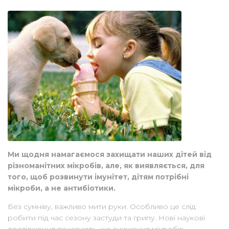
Ми щодня намагаємося захищати наших дітей від
різноманітних мікробів, але, як виявляється, для
того, щоб розвинути імунітет, дітям потрібні
мікроби, а не антибіотики.
Без сумніву, важливо мити руки. Особливо це слід
робити під час сезону застуди та грипу. Нові наукові
дослідження показують, що знищення мікробів