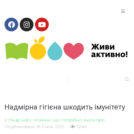
Надмірна гігієна шкодить імунітету
У
Лікар інфо
,
Новини
,
Що потрібно знати про
Опубліковано
16 Січня, 2019
7240