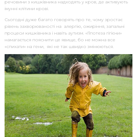
речовини з кишківника надходять у кров, де активують
імунні клітини крові.
Сьогодні дуже багато говорять про те, чому зростає
рівень захворюваності на алергію, ожиріння, запальні
процеси кишківника і навіть аутизм. «Гіпотеза гігієни»
намагається пояснити це явище, бо не можна все
«спихати» на гени, які не так швидко змінюються.