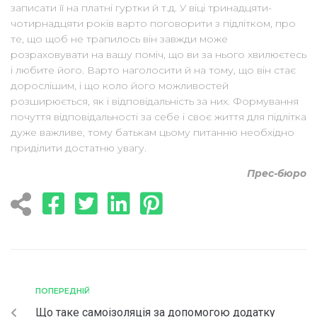
записати її на платні гуртки й т.д. У віці тринадцяти-
чотирнадцяти років варто поговорити з підлітком, про
те, що щоб не трапилось він завжди може
розраховувати на вашу поміч, що ви за нього хвилюєтесь
і любите його. Варто наголосити й на тому, що він стає
дорослішим, і що коло його можливостей
розширюється, як і відповідальність за них. Формування
почуття відповідальності за себе і своє життя для підлітка
дуже важливе, тому батькам цьому питанню необхідно
приділити достатню увагу.
Прес-бюро
ПОПЕРЕДНІЙ
Що таке самоізоляція за допомогою додатку