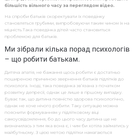
більшість вільного часу за переглядом відео.
На спроби батьків скоректувати їх поведінку
становляться грубими, випробовуючи таким чином їх на
міцність.Така поведінка дітей часто становиться
проблемою для батьків.
Ми зібрали кілька порад психологів
– що робити батькам.
Дитяча апатія, не бажання щось робити є достатньо
поширеною причиною звернення батьків підлітків до
психолога. Іноді, така поведінка зв’язана з початком
розвитку депресії, однак це лише в гіршому випадку.
Буває так, що дитина повністю здорова психологічно,
однак не хоче нічого робити. Таку ситуацію можна
пояснити формуванням у підлітковому віці
самоусвідомлення, бо до цього часу дитина ще не
визначилась з тим яка вона є, і чим би хотіла займатись у
майбутньому. З цією метою підлітки намагаються