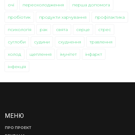
очі
переохолодження
перша допомога
пробіотик
продукти харчування
профілактика
психологія
рак
свята
серце
стрес
суглоби
судини
схуднення
травлення
холод
щеплення
імунітет
інфаркт
інфекція
МЕНЮ
ПРО ПРОЕКТ