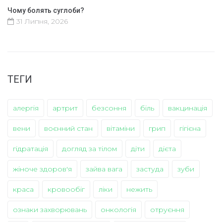
Чому болять суглоби?
31 Липня, 2026
ТЕГИ
алергія
артрит
безсоння
біль
вакцинація
вени
воєнний стан
вітаміни
грип
гігієна
гідратація
догляд за тілом
діти
дієта
жіноче здоров'я
зайва вага
застуда
зуби
краса
кровообіг
ліки
нежить
ознаки захворювань
онкологія
отруєння