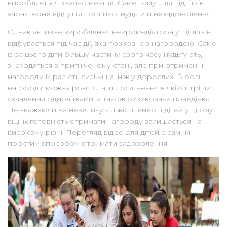
виробляється значно менше. Саме тому, для підлітків
характерне відчуття постійної нудьги й незадоволення.
Однак активне вироблення нейромедіатора у підлітків
відбувається під час дії, яка пов’язана з нагородою. Саме
із-за цього діти більшу частину свого часу нудьгують, і
знаходяться в пригніченому стані, але при отриманні
нагороди їх радість сильніша, ніж у дорослих. В ролі
нагороди можна розглядати досягнення в якійсь грі чи
схвалення однолітками, а також ризикована поведінка.
Не зважаючи на невелику кількість енергії дітей у цьому
віці, їх готовність отримати нагороду залишається на
високому рівні. Перегляд відео для дітей є самим
простим способом отримати задоволення.