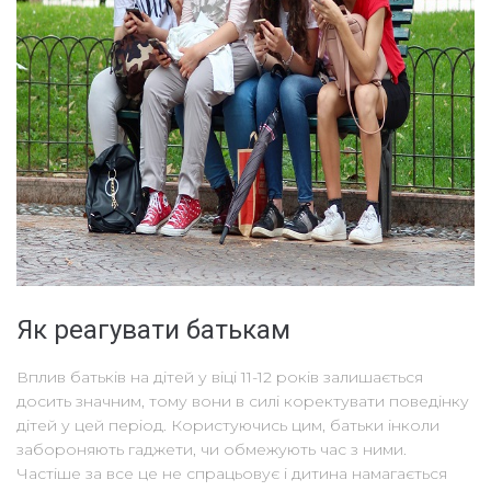
Як реагувати батькам
Вплив батьків на дітей у віці 11-12 років залишається
досить значним, тому вони в силі коректувати поведінку
дітей у цей період. Користуючись цим, батьки інколи
забороняють гаджети, чи обмежують час з ними.
Частіше за все це не спрацьовує і дитина намагається