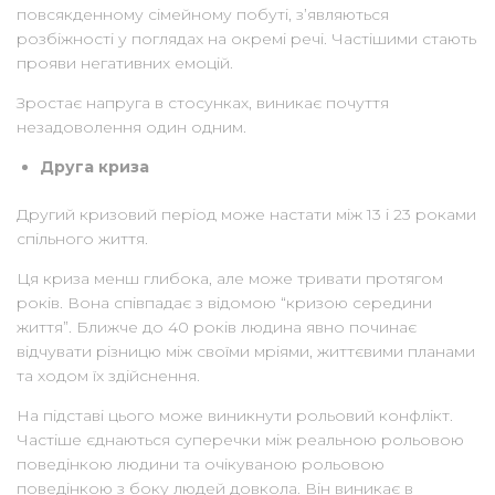
повсякденному сімейному побуті, з’являються
розбіжності у поглядах на окремі речі. Частішими стають
прояви негативних емоцій.
Зростає напруга в стосунках, виникає почуття
незадоволення один одним.
Друга криза
Другий кризовий період може настати між 13 і 23 роками
спільного життя.
Ця криза менш глибока, але може тривати протягом
років. Вона співпадає з відомою “кризою середини
життя”. Ближче до 40 років людина явно починає
відчувати різницю між своїми мріями, життєвими планами
та ходом їх здійснення.
На підставі цього може виникнути рольовий конфлікт.
Частіше єднаються суперечки між реальною рольовою
поведінкою людини та очікуваною рольовою
поведінкою з боку людей довкола. Він виникає в