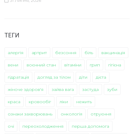
31 Липня, 2026
ТЕГИ
алергія
артрит
безсоння
біль
вакцинація
вени
воєнний стан
вітаміни
грип
гігієна
гідратація
догляд за тілом
діти
дієта
жіноче здоров'я
зайва вага
застуда
зуби
краса
кровообіг
ліки
нежить
ознаки захворювань
онкологія
отруєння
очі
переохолодження
перша допомога