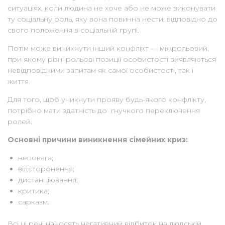
ситуаціях, коли людина не хоче або не може виконувати
ту соціальну роль, яку вона повинна нести, відповідно до
свого положення в соціальній групі.
Потім може виникнути інший конфлікт — міжрольовий,
при якому різні рольові позиції особистості виявляються
невідповідними запитам як самої особистості, так і
життя.
Для того, щоб уникнути прояву будь-якого конфлікту,
потрібно мати здатність до гнучкого переключення
ролей.
Основні причини виникнення сімейних криз:
неповага;
відсторонення;
дистанціювання;
критика;
сарказм.
Всі ці речі наносять негативний відбиток на людській