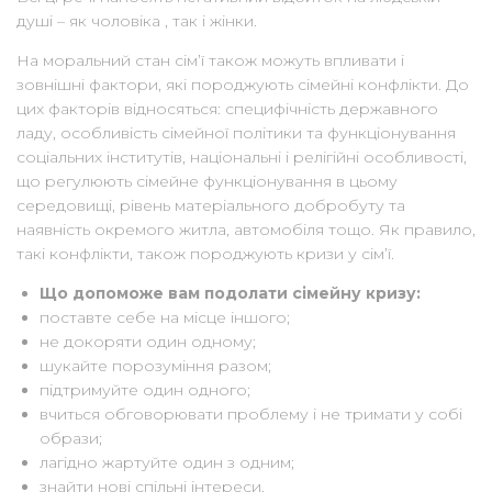
душі – як чоловіка , так і жінки.
На моральний стан сім’ї також можуть впливати і
зовнішні фактори, які породжують сімейні конфлікти. До
цих факторів відносяться: специфічність державного
ладу, особливість сімейної політики та функціонування
соціальних інститутів, національні і релігійні особливості,
що регулюють сімейне функціонування в цьому
середовищі, рівень матеріального добробуту та
наявність окремого житла, автомобіля тощо. Як правило,
такі конфлікти, також породжують кризи у сім’ї.
Що допоможе вам подолати сімейну кризу:
поставте себе на місце іншого;
не докоряти один одному;
шукайте порозуміння разом;
підтримуйте один одного;
вчиться обговорювати проблему і не тримати у собі
образи;
лагідно жартуйте один з одним;
знайти нові спільні інтереси.