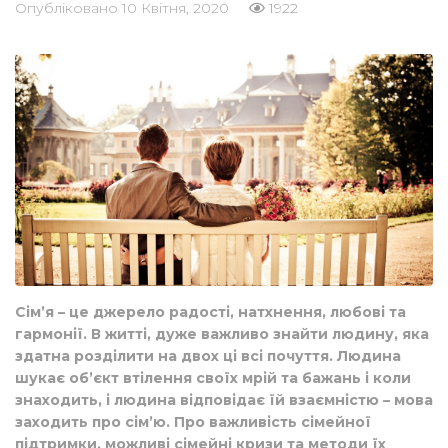
Опубліковано
10 Квітня, 2020
1922
Сім’я – це джерело радості, натхнення, любові та
гармонії. В житті, дуже важливо знайти людину, яка
здатна розділити на двох ці всі почуття. Людина
шукає об’єкт втілення своїх мрій та бажань і коли
знаходить, і людина відповідає їй взаємністю – мова
заходить про сім’ю. Про важливість сімейної
підтримки, можливі сімейні кризи та методи їх