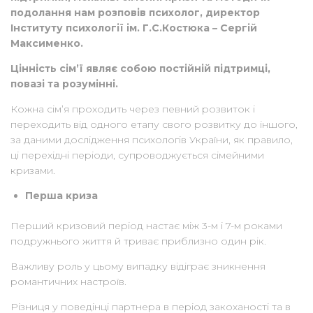
подолання нам розповів психолог, директор
Інституту психології ім. Г.С.Костюка – Сергій
Максименко.
Цінність сім’ї являє собою постійній підтримці,
повазі та розумінні.
Кожна сім’я проходить через певний розвиток і
переходить від одного етапу свого розвитку до іншого,
за даними дослідження психологів України, як правило,
ці перехідні періоди, супроводжується сімейними
кризами.
Перша криза
Перший кризовий період настає між 3-м і 7-м роками
подружнього життя й триває приблизно один рік.
Важливу роль у цьому випадку відіграє зникнення
романтичних настроїв.
Різниця у поведінці партнера в період закоханості та в