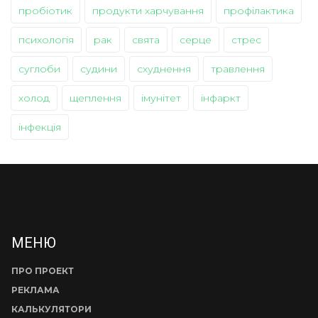
пробіотик
продукти харчування
профілактика
психологія
рак
свята
серце
стрес
суглоби
судини
схуднення
травлення
холод
щеплення
імунітет
інфаркт
інфекція
МЕНЮ
ПРО ПРОЕКТ
РЕКЛАМА
КАЛЬКУЛЯТОРИ