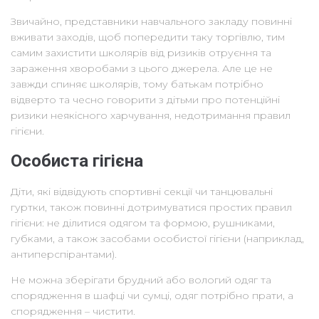
Звичайно, представники навчального закладу повинні
вживати заходів, щоб попередити таку торгівлю, тим
самим захистити школярів від ризиків отруєння та
зараження хворобами з цього джерела. Але це не
завжди спиняє школярів, тому батькам потрібно
відверто та чесно говорити з дітьми про потенційні
ризики неякісного харчування, недотримання правил
гігієни.
Особиста гігієна
Діти, які відвідують спортивні секції чи танцювальні
гуртки, також повинні дотримуватися простих правил
гігієни: не ділитися одягом та формою, рушниками,
губками, а також засобами особистої гігієни (наприклад,
антиперспірантами).
Не можна зберігати брудний або вологий одяг та
спорядження в шафці чи сумці, одяг потрібно прати, а
спорядження – чистити.