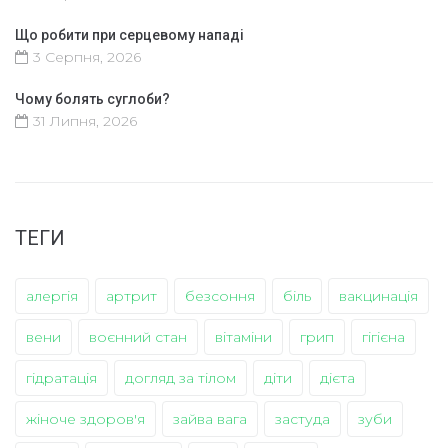
Що робити при серцевому нападі
3 Серпня, 2026
Чому болять суглоби?
31 Липня, 2026
ТЕГИ
алергія
артрит
безсоння
біль
вакцинація
вени
воєнний стан
вітаміни
грип
гігієна
гідратація
догляд за тілом
діти
дієта
жіноче здоров'я
зайва вага
застуда
зуби