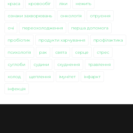
краса
кровообіг
ліки
нежить
ознаки захворювань
онкологія
отруєння
очі
переохолодження
перша допомога
пробіотик
продукти харчування
профілактика
психологія
рак
свята
серце
стрес
суглоби
судини
схуднення
травлення
холод
щеплення
імунітет
інфаркт
інфекція