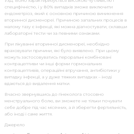
УЗД. Воно характеризується високою чутливістю і
специфічністю, і у 80% випадків зможе виключити
ендометріоз, який є основною причиною виникнення
вторинної дисменореї. Причиною запальних процесів в
малому тазу є інфекції, які можна діагностувати, склавши
лабораторні тести чи за певними ознаками.
При лікуванні вторинної дисменореї, необхідно
враховувати причини, які було виявлено. При цьому
можуть застосовуватись пероральні комбіновані
контрацептиви чи інші форми гормональних
контрацептивів, операційні втручання, антибіотики у
випадку інфекції, а у дуже тяжких випадках – іноді
вдаються до видалення матки.
Вчасно звернувшись до гінеколога стосовно
менструального болю, ви зможете не тільки почувати
себе добре під час місячних, а й зберегти фертильність,
або іноді і саме життя.
Джерело