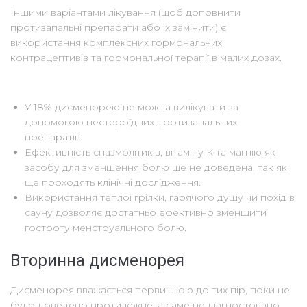
Іншими варіантами лікування (щоб доповнити
протизапальні препарати або їх замінити) є
використання комплексних гормональних
контрацептивів та гормональної терапії в малих дозах.
У 18% дисменорею не можна вилікувати за
допомогою нестероїдних протизапальних
препаратів.
Ефективність спазмолітиків, вітаміну К та магнію як
засобу для зменшення болю ще не доведена, так як
ще проходять клінічні дослідження.
Використання теплої грілки, гарячого душу чи похід в
сауну дозволяє достатньо ефективно зменшити
гостроту менструального болю.
Вторинна дисменорея
Дисменорея вважається первинною до тих пір, поки не
було доведено протилежне, а саме не діагностовано