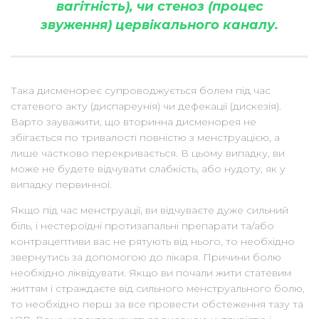
вагітність), чи стеноз (процес
звуження) цервікального каналу.
Така дисменореє супроводжується болем під час
статевого акту (диспареунія) чи дефекації (дискезія).
Варто зауважити, що вторинна дисменорея не
збігається по тривалості повністю з менструацією, а
лише частково перекривається. В цьому випадку, ви
може не будете відчувати слабкість, або нудоту, як у
випадку первинної.
Якщо під час менструації, ви відчуваєте дуже сильний
біль, і нестероїдні протизапальні препарати та/або
контрацептиви вас не рятують від нього, то необхідно
звернутись за допомогою до лікаря. Причини болю
необхідно ліквідувати. Якщо ви почали жити статевим
життям і страждаєте від сильного менструального болю,
то необхідно перш за все провести обстеження тазу та