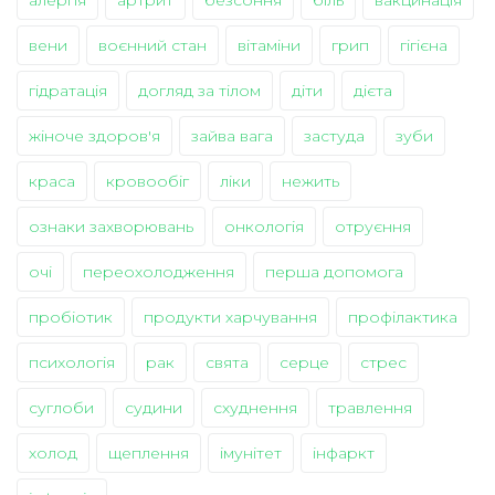
алергія
артрит
безсоння
біль
вакцинація
вени
воєнний стан
вітаміни
грип
гігієна
гідратація
догляд за тілом
діти
дієта
жіноче здоров'я
зайва вага
застуда
зуби
краса
кровообіг
ліки
нежить
ознаки захворювань
онкологія
отруєння
очі
переохолодження
перша допомога
пробіотик
продукти харчування
профілактика
психологія
рак
свята
серце
стрес
суглоби
судини
схуднення
травлення
холод
щеплення
імунітет
інфаркт