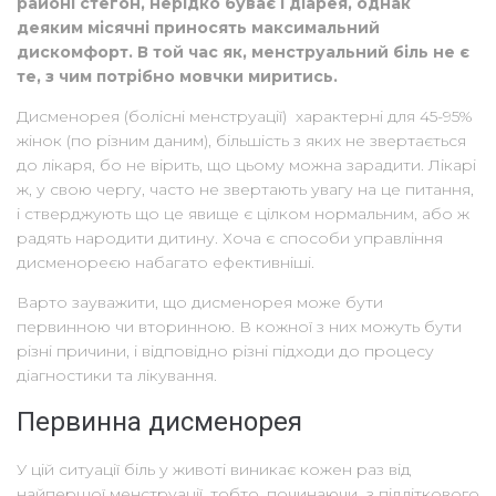
районі стегон, нерідко буває і діарея, однак
деяким місячні приносять максимальний
дискомфорт. В той час як, менструальний біль не є
те, з чим потрібно мовчки миритись.
Дисменорея (болісні менструації) характерні для 45-95%
жінок (по різним даним), більшість з яких не звертається
до лікаря, бо не вірить, що цьому можна зарадити. Лікарі
ж, у свою чергу, часто не звертають увагу на це питання,
і стверджують що це явище є цілком нормальним, або ж
радять народити дитину. Хоча є способи управління
дисменореєю набагато ефективніші.
Варто зауважити, що дисменорея може бути
первинною чи вторинною. В кожної з них можуть бути
різні причини, і відповідно різні підходи до процесу
діагностики та лікування.
Первинна дисменорея
У цій ситуації біль у животі виникає кожен раз від
найпершої менструації, тобто, починаючи з підліткового