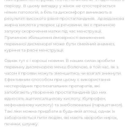
періоду. В цьому випадку у жінок не спостерігається
ніяких патологій, а біль та дискомфорт виникають в
результаті високого рівня простагландинів. Арахідонова
жирна кислота утворює ці речовини, які є причиною
запуску скорочення матки під час менструації.
Причиною збільшення ймовірності виникнення
первинної дисменореї може бути сімейний анамнез,
куріння та рясні менструації.
Однак тут є і хороші новини. В наших силах зробити
первинну дисменорею менш болючою, в той час, як з
часом її прояви можуть зменшитись чи взагалі зникнути.
Ефективним способом при цьому є використання
нестероїдних протизапальних препаратів, які
запобігають утворенню простагландинів (до них
відносять ацетилсаліцилову кислоту, ібупрофен,
мефенамінову кислоту) та знеболювальні (парацетамол).
Такі ліки можна придбати в будь-якій аптеці, однак їх
забороняється пити людям, які мають хвороби нирок,
печінки, шлунку.