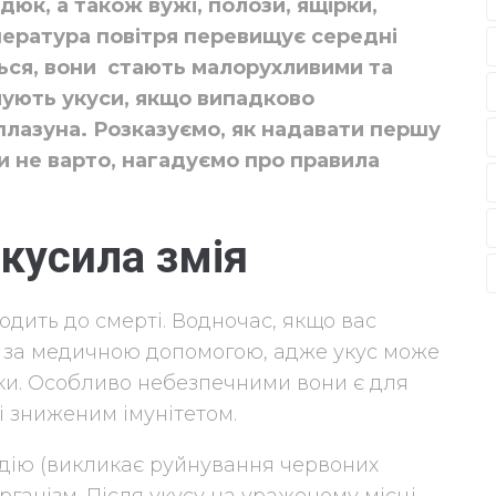
адюк, а також вужі, полози, ящірки,
пература повітря перевищує середні
ться, вони стають малорухливими та
ують укуси, якщо випадково
плазуна. Розказуємо, як надавати першу
ти не варто, нагадуємо про правила
кусила змія
дить до смерті. Водночас, якщо вас
ь за медичною допомогою, адже укус може
дки. Особливо небезпечними вони є для
і зниженим імунітетом.
 дію (викликає руйнування червоних