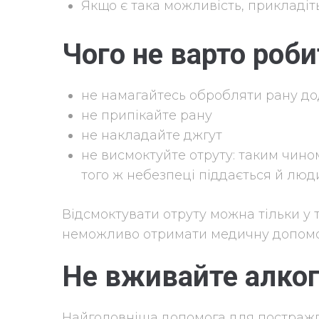
Якщо є така можливість, прикладіть
Чого не варто робит
не намагайтесь обробляти рану до
не припікайте рану
не накладайте джгут
не висмоктуйте отруту: таким чино
того ж небезпеці піддається й люди
Відсмоктувати отруту можна тільки у
неможливо отримати медичну допомо
Не вживайте алко
Найголовніша допомога для постраж