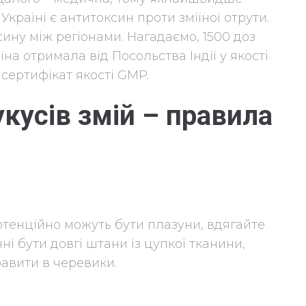
країні є антитоксин проти зміїної отрути.
ину між регіонами. Нагадаємо, 1500 доз
їна отримала від Посольства Індії у якості
 сертифікат якості GMP.
укусів змій – правила
отенційно можуть бути плазуни, вдягайте
нні бути довгі штани із цупкої тканини,
равити в черевики.