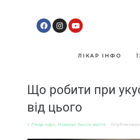
ЛІКАР ІНФО
Що робити при укус
від цього
У
Лікар інфо
,
Новини
,
Якість життя
Опублікова