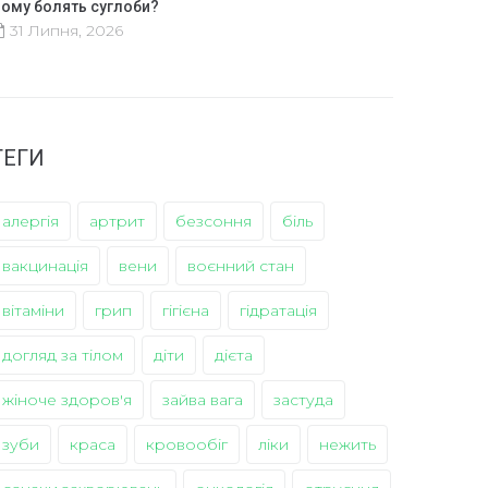
ому болять суглоби?
31 Липня, 2026
ТЕГИ
алергія
артрит
безсоння
біль
вакцинація
вени
воєнний стан
вітаміни
грип
гігієна
гідратація
догляд за тілом
діти
дієта
жіноче здоров'я
зайва вага
застуда
зуби
краса
кровообіг
ліки
нежить