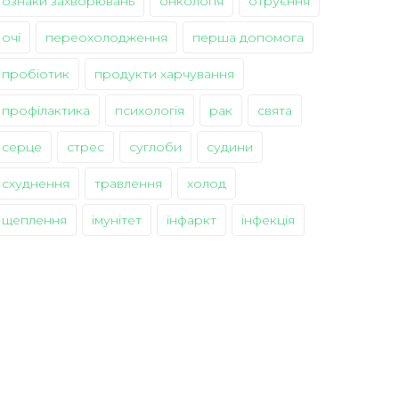
ознаки захворювань
онкологія
отруєння
очі
переохолодження
перша допомога
пробіотик
продукти харчування
профілактика
психологія
рак
свята
серце
стрес
суглоби
судини
схуднення
травлення
холод
щеплення
імунітет
інфаркт
інфекція