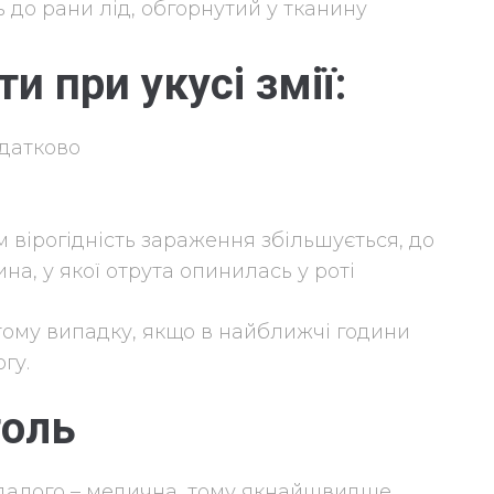
 до рани лід, обгорнутий у тканину
и при укусі змії:
датково
м вірогідність зараження збільшується, до
на, у якої отрута опинилась у роті
 тому випадку, якщо в найближчі години
гу.
голь
далого – медична, тому якнайшвидше