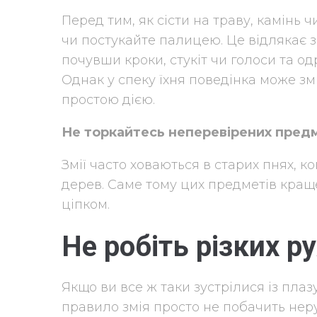
Перед тим, як сісти на траву, камінь 
чи постукайте палицею. Це відлякає з
почувши кроки, стукіт чи голоси та о
Однак у спеку їхня поведінка може зм
простою дією.
Не торкайтесь неперевірених предм
Змії часто ховаються в старих пнях, 
дерев. Саме тому цих предметів кращ
ціпком.
Не робіть різких ру
Якщо ви все ж таки зустрілися із плазу
правило змія просто не побачить неру