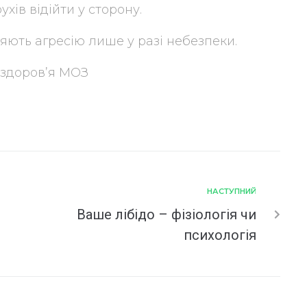
ухів відійти у сторону.
яють агресію лише у разі небезпеки.
 здоров’я МОЗ
НАСТУПНИЙ
Ваше лібідо – фізіологія чи
психологія