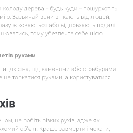
чи колоду дерева – будь куди – пошурхотіть
мію. Зазвичай вони втікають від людей,
дразу ж ховаються або відповзають подалі.
інюватись, тому убезпечте себе цією
етів руками
копицях сіна, під каменями або стовбурами
е не торкатися руками, а користуватися
хів
ном, не робіть різких рухів, адже як
хомий об’єкт. Краще завмерти і чекати,