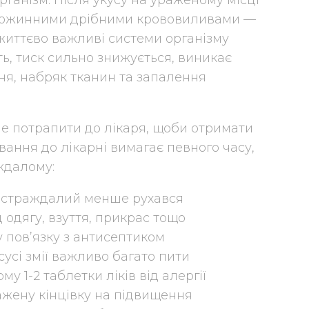
рганізм. Після укусу на ураженому місці
множинними дрібними крововиливами —
життєво важливі системи організму
ть, тиск сильно знижується, виникає
ня, набряк тканин та запалення
е потрапити до лікаря, щоби отримати
ання до лікарні вимагає певного часу,
ждалому:
 постраждалий менше рухався
д одягу, взуття, прикрас тощо
у пов’язку з антисептиком
усі змії важливо багато пити
у 1-2 таблетки ліків від алергії
ажену кінцівку на підвищення