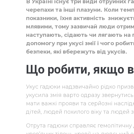
В Україні існує три види отруйних г
черепахи та інші плазуни. Коли тем
показники, їхня активність знижує
млявими, тому зазвичай люди отрим
наступають, сідають чи лягають на 
допомогу при укусі змії і чого роби
безпеки, які вбережуть від укусів.
Що робити, якщо в
Укус гадюки надзвичайно рідко призво
укусила змія варто одразу звернутис
мати важкі прояви та серйозні наслі
дітей, людей похилого віку та людей з
Отрута гадюки справляє гемолітичну