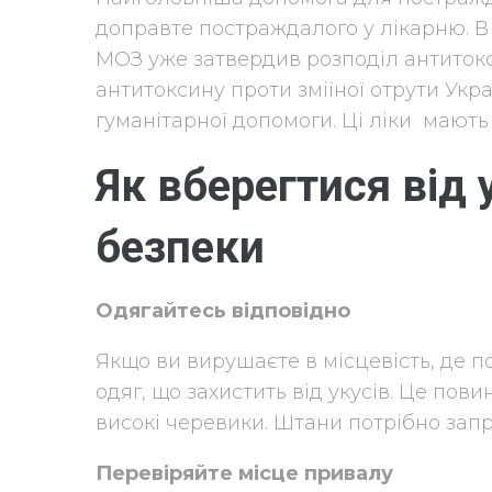
доправте постраждалого у лікарню. В У
МОЗ уже затвердив розподіл антитокс
антитоксину проти зміїної отрути Укра
гуманітарної допомоги. Ці ліки мають
Як вберегтися від 
безпеки
Одягайтесь відповідно
Якщо ви вирушаєте в місцевість, де п
одяг, що захистить від укусів. Це пови
високі черевики. Штани потрібно зап
Перевіряйте місце привалу