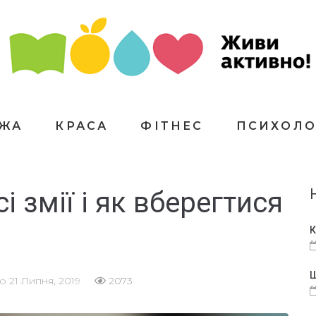
ЇЖА
КРАСА
ФІТНЕС
ПСИХОЛО
і змії і як вберегтися
К
Щ
но
21 Липня, 2019
2073