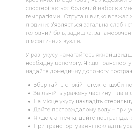
кров’яних тілець крові) на людський о
спостерігається болючий набряк з 
геморагіями. Отрута швидко вражає 
людини: з’являється загальна слабкіс
головний біль, задишка, запаморочен
лімфатичних вузлів.
У разі укусу намагайтесь якнайшвидш
необхідну допомогу. Якщо транспортув
надайте домедичну допомогу постра
Зберігайте спокій і стежте, щоби
Звільнійть уражену частину тіла ві
На місце укусу накладіть стерильн
Дайте постраждалому воду – при ус
Якщо є аптечка, дайте постраждалом
При транспортуванні покладіть ур