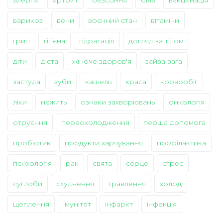
варикоз
вени
воєнний стан
вітаміни
грип
гігієна
гідратація
догляд за тілом
діти
дієта
жіноче здоров'я
зайва вага
застуда
зуби
кашель
краса
кровообіг
ліки
нежить
ознаки захворювань
онкологія
отруєння
переохолодження
перша допомога
пробіотик
продукти харчування
профілактика
психологія
рак
свята
серце
стрес
суглоби
схуднення
травлення
холод
щеплення
імунітет
інфаркт
інфекція