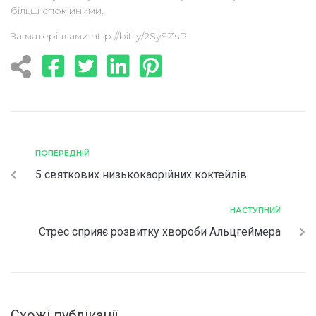
більш спокійними.
За матеріалами http://bit.ly/2SySZsP
ПОПЕРЕДНІЙ
5 святкових низькокаорійних коктейлів
НАСТУПНИЙ
Стрес сприяє розвитку хвороби Альцгеймера
Схожі публікації