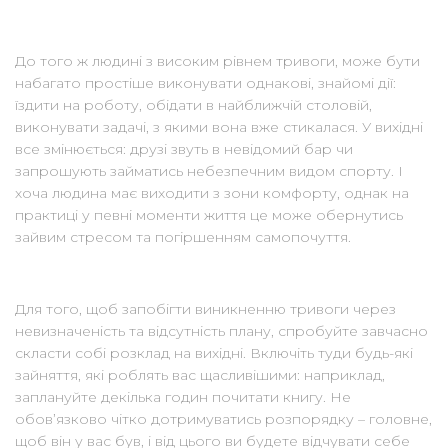
До того ж людині з високим рівнем тривоги, може бути
набагато простіше виконувати однакові, знайомі дії:
їздити на роботу, обідати в найближчій столовій,
виконувати задачі, з якими вона вже стикалася. У вихідні
все змінюється: друзі звуть в невідомий бар чи
запрошують займатись небезпечним видом спорту. І
хоча людина має виходити з зони комфорту, однак на
практиці у певні моменти життя це може обернутись
зайвим стресом та погіршенням самопочуття.
Для того, щоб запобігти виникненню тривоги через
невизначеність та відсутність плану, спробуйте завчасно
скласти собі розклад на вихідні. Включіть туди будь-які
зайняття, які роблять вас щасливішими: наприклад,
заплануйте декілька годин почитати книгу. Не
обов’язково чітко дотримуватись розпорядку – головне,
щоб він у вас був, і від цього ви будете відчувати себе