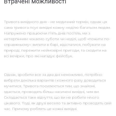
Втрачені можливості
Тривога вихідного дня – не медичний термін, однак ця
сама тривога псує вихідні кожну неділю багатьом людям.
Напружено працюючи п’ять днів поспіль, ми з
нетерпінням чекаємо суботи чи неділі, щоб «пожити по-
справжньому»: випити в барі, відіспатися, побувати на
природі, пережити неймовірні пригоди, та сходити на
всі вечірки, про які нагадує фейсбук.
Однак, зробити все за два дні неможливо, потрібно
вибрати декілька варіантів і кожного разу доводиться
мучитися. Тривога посилюється тим, що знайомі,
здається, проводять більш насичені вихідні, чим ви.
Складається таке відчуття, що ви не робите нічого
цікавого. Тоді, як друзі весело та активно проводять свій
час. Причому роблять це кожні вихідні.