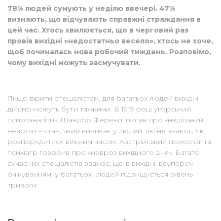
78% людей сумують у неділю ввечері. 47%
визнають, що відчувають справжні страждання в
цей час. Хтось хвилюється, що в черговий раз
провів вихідні «недостатньо весело», хтось не хоче,
щоб починалась нова робочий тиждень. Розповімо,
чому вихідні можуть засмучувати.
Якщо вірити спеціалістам, для багатьох людей вихідні
дійсно можуть бути тяжкими. В 1919 році угорський
психоаналітик Шандор Ференці писав про «недільний
невроз» – стан, який виникає у людей, які не знають, як
розпорядитися вільним часом. Австрійський психолог та
психіатр говорив про «невроз вихідного дня». Багато
сучасних спеціалістів вважає, що в вихідні, всупереч
очікуванням, у багатьох людей підвищується рівень
тривоги.