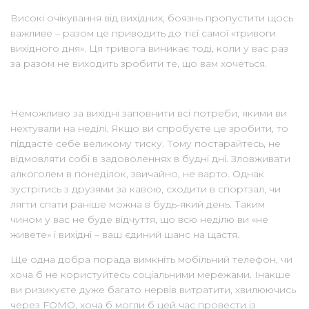
Високі очікування від вихідних, боязнь пропустити щось
важливе – разом це приводить до тієї самої «тривоги
вихідного дня». Ця тривога виникає тоді, коли у вас раз
за разом не виходить зробити те, що вам хочеться.
Неможливо за вихідні заповнити всі потреби, якими ви
нехтували на неділі. Якщо ви спробуєте це зробити, то
піддасте себе великому тиску. Тому постарайтесь, не
відмовляти собі в задоволеннях в будні дні. Зловживати
алкоголем в понеділок, звичайно, не варто. Однак
зустрітись з друзями за кавою, сходити в спортзал, чи
лягти спати раніше можна в будь-який день. Таким
чином у вас не буде відчуття, що всю неділю ви «не
живете» і вихідні – ваш єдиний шанс на щастя.
Ще одна добра порада вимкніть мобільний телефон, чи
хоча б не користуйтесь соціальними мережами. Інакше
ви ризикуєте дуже багато нервів витратити, хвилюючись
через FOMO, хоча б могли б цей час провести із