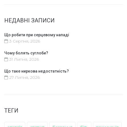
НЕДАВНІ ЗАПИСИ
Що робити при серцевому нападі
3 Серпня, 2026
Чому болять суглоби?
31 Липня, 2026
Що таке ниркова недостатність?
27 Липня, 2026
ТЕГИ
алергія
артрит
безсоння
біль
вакцинація