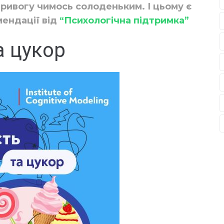
тривогу чимось солоденьким. І цьому є
мендації від
“Психологічна підтримка”
а цукор