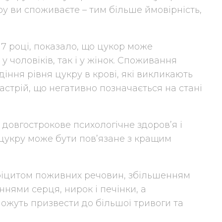
ру ви споживаєте – тим більше ймовірність,
7 році, показало, що цукор може
 чоловіків, так і у жінок. Споживання
іння рівня цукру в крові, які викликають
настрій, що негативно позначається на стані
довгострокове психологічне здоров’я і
укру може бути пов’язане з кращим
ефіцитом поживних речовин, збільшенням
ннями серця, нирок і печінки, а
ожуть призвести до більшої тривоги та