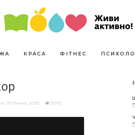
ЇЖА
КРАСА
ФІТНЕС
ПСИХОЛО
кор
Щ
ано
20 Липня, 2025
3073
Ч