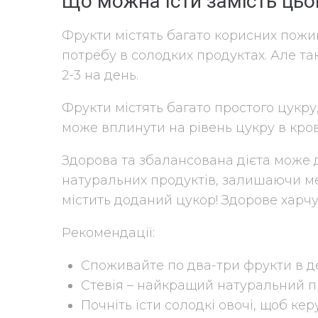
Що можна їсти замість цьо
Фрукти містять багато корисних пожи
потребу в солодких продуктах. Але т
2-3 на день.
Фрукти містять багато простого цукру,
може вплинути на рівень цукру в крові
Здорова та збалансована дієта може
натуральних продуктів, залишаючи ме
містить доданий цукор! Здорове харч
Рекомендації:
Споживайте по два-три фрукти в д
Стевія – найкращий натуральний п
Почніть їсти солодкі овочі, щоб ке