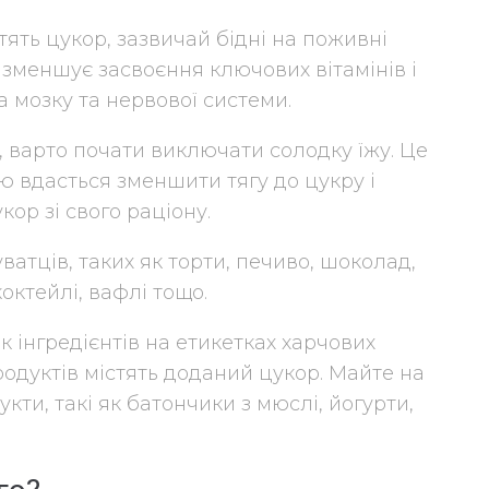
тять цукор, зазвичай бідні на поживні
і зменшує засвоєння ключових вітамінів і
а мозку та нервової системи.
, варто почати виключати солодку їжу. Це
тю вдасться зменшити тягу до цукру і
ор зі свого раціону.
атців, таких як торти, печиво, шоколад,
октейлі, вафлі тощо.
к інгредієнтів на етикетках харчових
родуктів містять доданий цукор. Майте на
укти, такі як батончики з мюслі, йогурти,