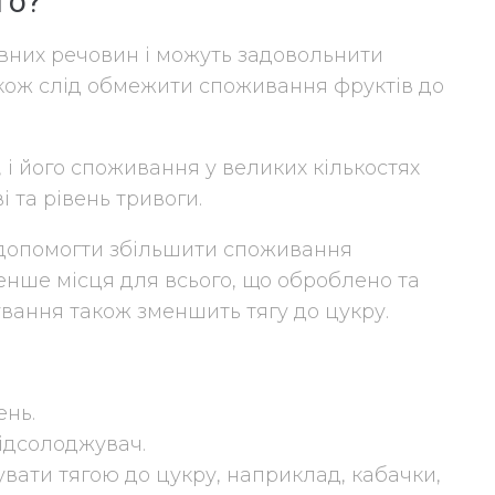
го?
вних речовин і можуть задовольнити
акож слід обмежити споживання фруктів до
 і його споживання у великих кількостях
 та рівень тривоги.
 допомогти збільшити споживання
нше місця для всього, що оброблено та
ування також зменшить тягу до цукру.
ень.
ідсолоджувач.
рувати тягою до цукру, наприклад, кабачки,