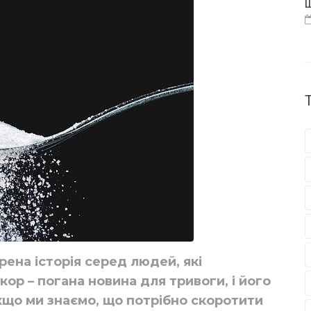
Щ
рена історія серед людей, які
ор – погана новина для тривоги, і його
якщо ми знаємо, що потрібно скоротити