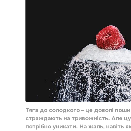
Тяга до солодкого – це доволі поши
страждають на тривожність. Але цук
потрібно уникати. На жаль, навіть 