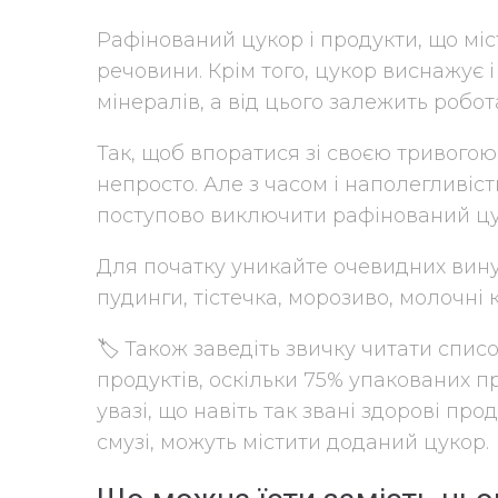
Рафінований цукор і продукти, що міс
речовини. Крім того, цукор виснажує 
мінералів, а від цього залежить робот
Так, щоб впоратися зі своєю тривогою
непросто. Але з часом і наполегливіс
поступово виключити рафінований цук
Для початку уникайте очевидних винув
пудинги, тістечка, морозиво, молочні к
🏷 Також заведіть звичку читати списо
продуктів, оскільки 75% упакованих п
увазі, що навіть так звані здорові прод
смузі, можуть містити доданий цукор.