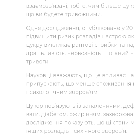
взаємозв’язані, тобто, чим більше цук
що ви будете тривожними.
Одне дослідження, опубліковане у 201
підвищити ризик розладів настрою як у
цукру викликає раптові стрибки та пад
дратівливість, нервозність і поганий 
тривоги.
Науковці вважають, що це впливає на 
припускають, що менше споживання ц
психологічним здоров’ям.
Цукор пов’язують із запаленнями, д
ваги, діабетом, ожирінням, захворюва
дослідження показують, що ці стани м
інших розладів психічного здоров’я.