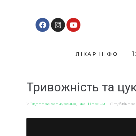
ЛІКАР ІНФО
Тривожність та цу
У
Здорове харчування
,
Їжа
,
Новини
Опубліков