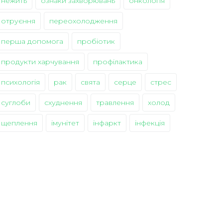
нежить
ознаки захворювань
онкологія
отруєння
переохолодження
перша допомога
пробіотик
продукти харчування
профілактика
психологія
рак
свята
серце
стрес
суглоби
схуднення
травлення
холод
щеплення
імунітет
інфаркт
інфекція