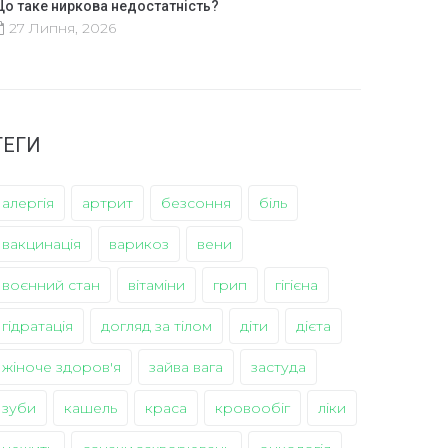
о таке ниркова недостатність?
27 Липня, 2026
ТЕГИ
алергія
артрит
безсоння
біль
вакцинація
варикоз
вени
воєнний стан
вітаміни
грип
гігієна
гідратація
догляд за тілом
діти
дієта
жіноче здоров'я
зайва вага
застуда
зуби
кашель
краса
кровообіг
ліки