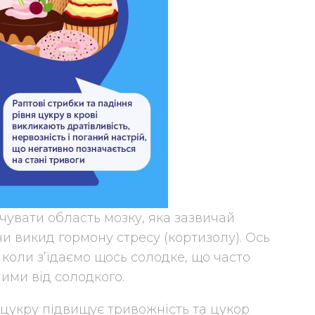
чувати область мозку, яка зазвичай
и викид гормону стресу (кортизолу). Ось
коли з’їдаємо щось солодке, що часто
ими від солодкого.
цукру підвищує тривожність та цукор