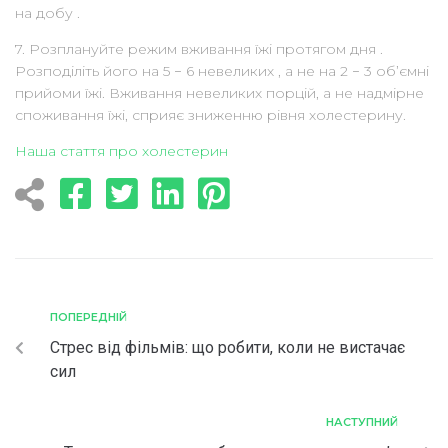
на добу .
7. Розплануйте режим вживання їжі протягом дня .
Розподіліть його на 5 − 6 невеликих , а не на 2 − 3 об’ємні
прийоми їжі. Вживання невеликих порцій, а не надмірне
споживання їжі, сприяє зниженню рівня холестерину.
Наша стаття про холестерин
ПОПЕРЕДНІЙ
Стрес від фільмів: що робити, коли не вистачає
сил
НАСТУПНИЙ