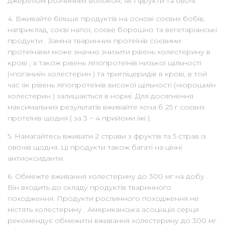
джерелом розчинних волокон, як і фрукти та овочі.
4. Вживайте більше продуктів на основі соєвих бобів,
наприклад, соєві напої, соєве борошно та вегетаріанські
продукти . Заміна тваринних протеїнів соєвими
протеїнами може значно знизити рівень холестерину в
крові , а також рівень ліпопротеїнів низької щільності
(«поганий» холестерин ) та тригліцеридів в крові, в той
час як рівень ліпопротеїнів високої щільності («хороший»
холестерин ) залишається в нормі. Для досягнення
максимальних результатів вживайте хоча б 25 г соєвих
протеїнів щодня ( за 3 − 4 прийоми їжі ).
5. Намагайтесь вживати 2 страви з фруктів та 5 страв із
овочів щодня. Ці продукти також багаті на цінні
антиоксиданти.
6. Обмежте вживання холестерину до 300 мг на добу .
Він входить до складу продуктів тваринного
походження. Продукти рослинного походження не
містять холестерину . Американська асоціація серця
рекомендує обмежити вживання холестерину до 300 мг