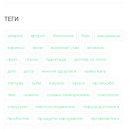
ТЕГИ
алергія
артрит
безсоння
біль
вакцинація
варикоз
вени
воєнний стан
вітаміни
грип
гігієна
гідратація
догляд за тілом
діти
дієта
жіноче здоров'я
зайва вага
застуда
зуби
кашель
краса
кровообіг
ліки
нежить
ознаки захворювань
онкологія
отруєння
переохолодження
перша допомога
пробіотик
продукти харчування
профілактика