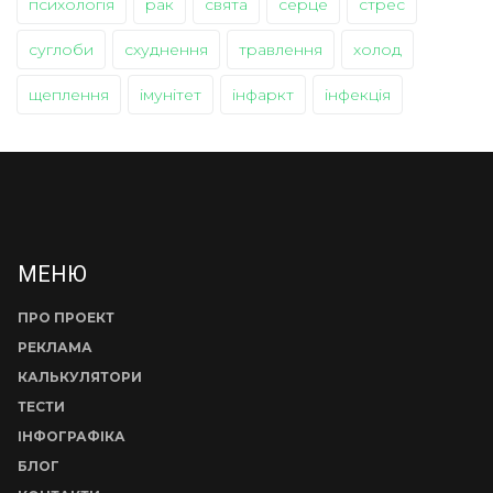
психологія
рак
свята
серце
стрес
суглоби
схуднення
травлення
холод
щеплення
імунітет
інфаркт
інфекція
МЕНЮ
ПРО ПРОЕКТ
РЕКЛАМА
КАЛЬКУЛЯТОРИ
ТЕСТИ
ІНФОГРАФІКА
БЛОГ