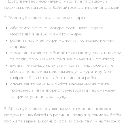
1. Дотримуйтесь нормальної маси тіла та раціону з
низьким вмістом жирів. Займайтесь фізичними вправами.
2. Зменшуйте кількість насичених жирів:
обирайте молоко, йогурт, соєві напої, сир та
морозиво з низьким вмістом жиру.
pамініть насичені жири моно- та поліненасиченими
жирами.
з рослинних жирів обирайте оливкову, соняшникову
та соєву олію. Намагайтесь не смажити у фритюрі;
вживайте меншу кількість м’яса та птиці, обирайте
м’ясо з невеликим вмістом жиру та курятину без
шкірки, збільшіть кількість вживання риби;
споживайте меншу кількість насичених жирів та
трансжирів, які використовуються під час смаження
та приготування фаст-фуду.
3. Збільшуйте кількість вживаних розчинних волокон, –
продуктів, що багаті на розчинні волокна, таких як боби,
горіхи та зерна. Вівсяні, рисові висівки та ячмінь також є