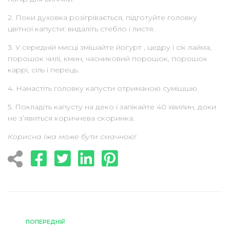
2. Поки духовка розігрівається, підготуйте головку
цвітної капусти: видаліть стебло і листя.
3. У середній мисці змішайте йогурт , цедру і сік лайма,
порошок чилі, кмин, часниковий порошок, порошок
каррі, сіль і перець.
4. Намастіть головку капусти отриманою сумішшю.
5. Покладіть капусту на деко і запікайте 40 хвилин, доки
не з’явиться коричнева скоринка.
Корисна їжа може бути смачною!
ПОПЕРЕДНІЙ