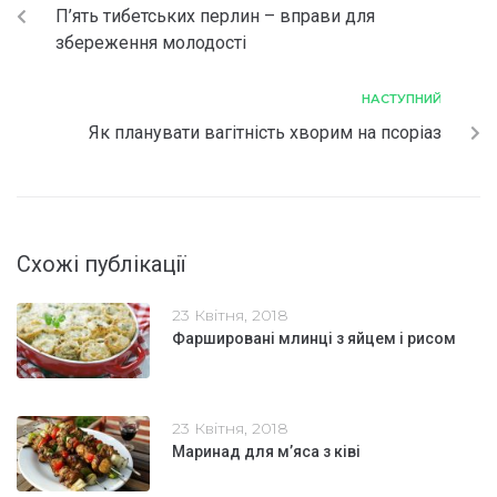
П’ять тибетських перлин – вправи для
збереження молодості
НАСТУПНИЙ
Як планувати вагітність хворим на псоріаз
Схожі публікації
23 Квітня, 2018
Фаршировані млинці з яйцем і рисом
23 Квітня, 2018
Маринад для м’яса з ківі