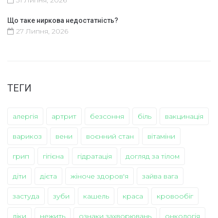
Що таке ниркова недостатність?
27 Липня, 2026
ТЕГИ
алергія
артрит
безсоння
біль
вакцинація
варикоз
вени
воєнний стан
вітаміни
грип
гігієна
гідратація
догляд за тілом
діти
дієта
жіноче здоров'я
зайва вага
застуда
зуби
кашель
краса
кровообіг
ліки
нежить
ознаки захворювань
онкологія