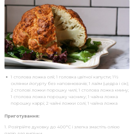
1 столова ложка олії; 1 головка цвітної капусти; 1½
склянки йогурту без наповнювачів; 1 лайм (цедра і сік);
2 столові ложки порошку чилі; 1 столова ложка кмину;
1 столова ложка порошку часнику; 1 чайна ложка
порошку каррі; 2 чайні ложки солі; 1 чайна ложка
Приготування:
1. Розігрійте духовку до 400°С і злегка змастіть олією
папір для випічки.