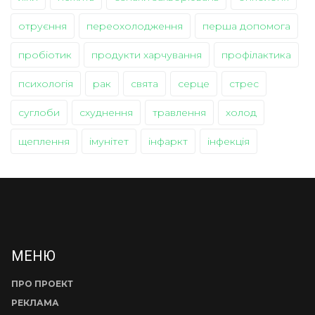
отруєння
переохолодження
перша допомога
пробіотик
продукти харчування
профілактика
психологія
рак
свята
серце
стрес
суглоби
схуднення
травлення
холод
щеплення
імунітет
інфаркт
інфекція
МЕНЮ
ПРО ПРОЕКТ
РЕКЛАМА