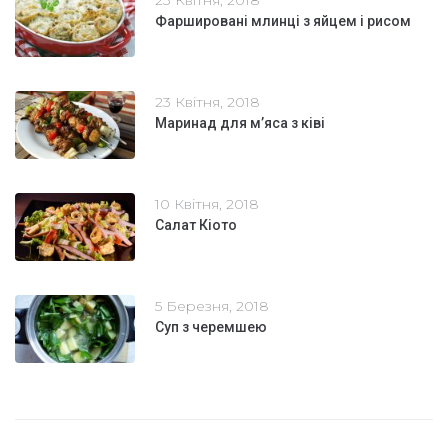
Фаршировані млинці з яйцем і рисом
23 Квітня, 2018
Маринад для м’яса з ківі
10 Квітня, 2018
Салат Кіото
5 Березня, 2018
Суп з черемшею