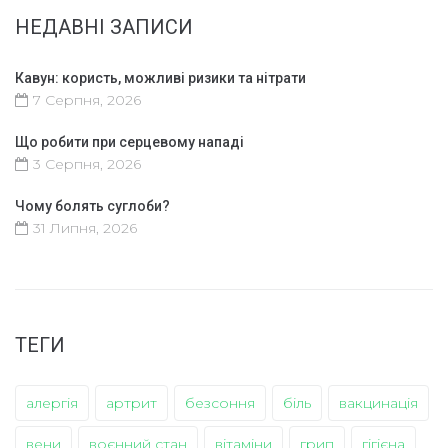
НЕДАВНІ ЗАПИСИ
Кавун: користь, можливі ризики та нітрати
7 Серпня, 2026
Що робити при серцевому нападі
3 Серпня, 2026
Чому болять суглоби?
31 Липня, 2026
ТЕГИ
алергія
артрит
безсоння
біль
вакцинація
вени
воєнний стан
вітаміни
грип
гігієна