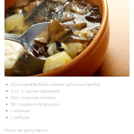
0,5 кг грибів білих свіжих (або інші гриби)
2 ст. л. крупи перлової
100 г кореня селери
50 г кореня петрушки
1 морква
1 цибуля
Якщо ви регулярно