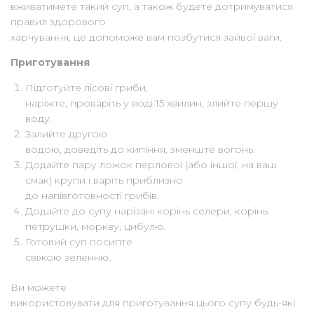
вживатимете такий суп, а також будете дотримуватися
правил здорового
харчування, це допоможе вам позбутися зайвої ваги.
Приготування
Підготуйте лісові гриби,
наріжте, проваріть у воді 15 хвилин, злийте першу
воду.
Залийте другою
водою, доведіть до кипіння, зменште вогонь.
Додайте пару ложок перлової (або іншої, на ваш
смак) крупи і варіть приблизно
до напівготовності грибів.
Додайте до супу нарізані корінь селери, корінь
петрушки, моркву, цибулю.
Готовий суп посипте
свіжою зеленню.
Ви можете
використовувати для приготування цього супу будь-які