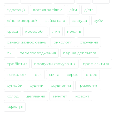
гідратація
догляд за тілом
діти
дієта
жіноче здоров'я
зайва вага
застуда
зуби
краса
кровообіг
ліки
нежить
ознаки захворювань
онкологія
отруєння
очі
переохолодження
перша допомога
пробіотик
продукти харчування
профілактика
психологія
рак
свята
серце
стрес
суглоби
судини
схуднення
травлення
холод
щеплення
імунітет
інфаркт
інфекція