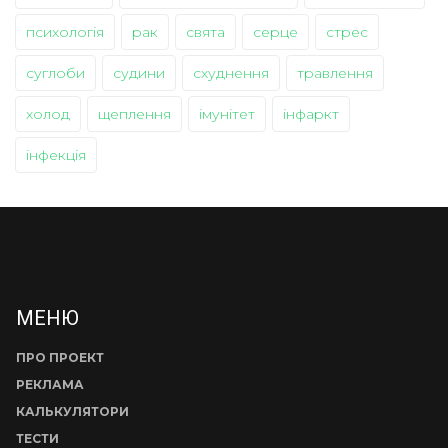
психологія
рак
свята
серце
стрес
суглоби
судини
схуднення
травлення
холод
щеплення
імунітет
інфаркт
інфекція
МЕНЮ
ПРО ПРОЕКТ
РЕКЛАМА
КАЛЬКУЛЯТОРИ
ТЕСТИ