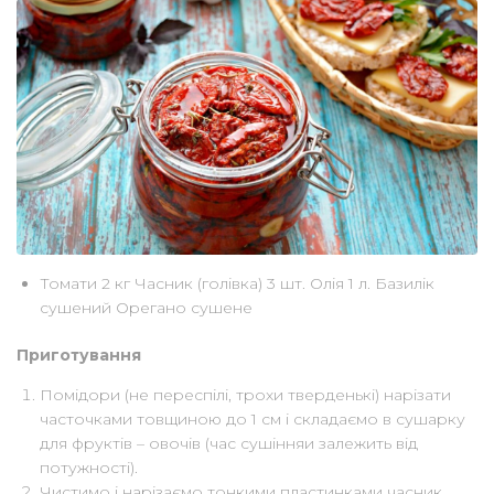
Томати 2 кг Часник (голівка) 3 шт. Олія 1 л. Базилік
сушений Орегано сушене
Приготування
Помідори (не переспілі, трохи тверденькі) нарізати
часточками товщиною до 1 см і складаємо в сушарку
для фруктів – овочів (час сушінняи залежить від
потужності).
Чистимо і нарізаємо тонкими пластинками часник.