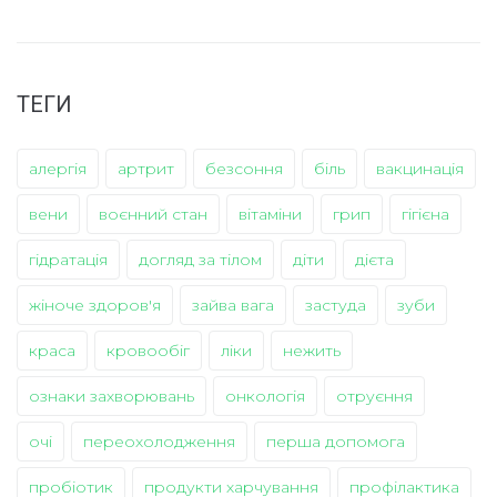
ТЕГИ
алергія
артрит
безсоння
біль
вакцинація
вени
воєнний стан
вітаміни
грип
гігієна
гідратація
догляд за тілом
діти
дієта
жіноче здоров'я
зайва вага
застуда
зуби
краса
кровообіг
ліки
нежить
ознаки захворювань
онкологія
отруєння
очі
переохолодження
перша допомога
пробіотик
продукти харчування
профілактика