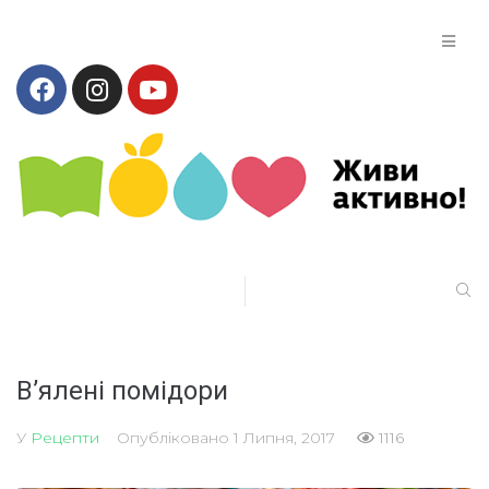
В’ялені помідори
У
Рецепти
Опубліковано
1 Липня, 2017
1116