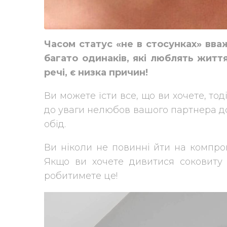
Часом статус «не в стосунках» вва
багато одинаків, які люблять житт
речі, є низка причин!
Ви можете їсти все, що ви хочете, тод
до уваги нелюбов вашого партнера до
обід.
Ви ніколи не повинні йти на компром
Якщо ви хочете дивитися соковиту
робитимете це!