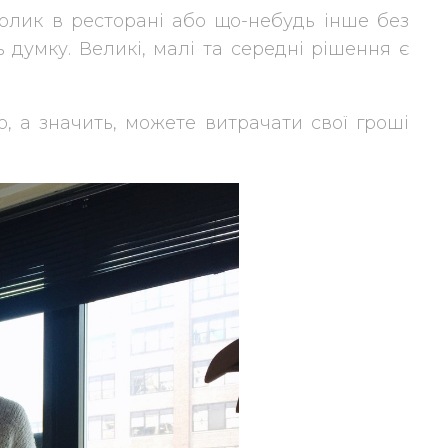
олик в ресторані або що-небудь інше без
 думку. Великі, малі та середні рішення є
о, а значить, можете витрачати свої гроші