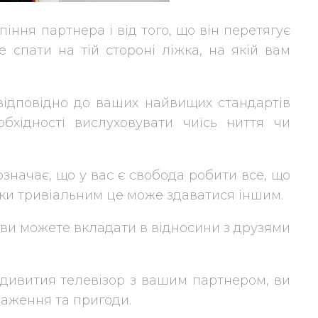
іння партнера і від того, що він перетягує
е спати на тій стороні ліжка, на якій вам
ідповідно до ваших найвищих стандартів
бхідності вислуховувати чиїсь ниття чи
означає, що у вас є свобода робити все, що
льки тривіальним це може здаватися іншим.
які ви можете вкладати в відносини з друзями
 дивития телевізор з вашим партнером, ви
раження та пригоди.