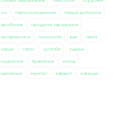
ознаки захворювань
онкологія
отруєння
очі
переохолодження
перша допомога
пробіотик
продукти харчування
профілактика
психологія
рак
свята
серце
стрес
суглоби
судини
схуднення
травлення
холод
щеплення
імунітет
інфаркт
інфекція