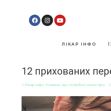
ЛІКАР ІНФО
12 прихованих пер
У
Лікар інфо
,
Новини
,
Що потрібно знати про
О