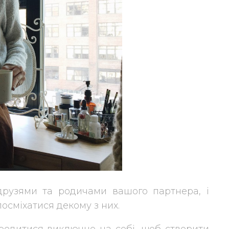
друзями та родичами вашого партнера, і
посміхатися декому з них.
ередитися виключно на собі, щоб створити