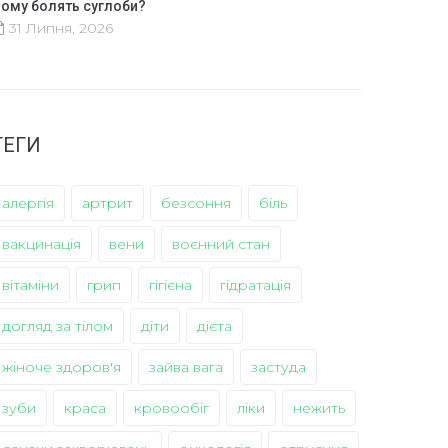
ому болять суглоби?
31 Липня, 2026
ТЕГИ
алергія
артрит
безсоння
біль
вакцинація
вени
воєнний стан
вітаміни
грип
гігієна
гідратація
догляд за тілом
діти
дієта
жіноче здоров'я
зайва вага
застуда
зуби
краса
кровообіг
ліки
нежить