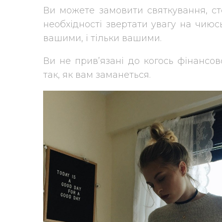
Ви можете замовити святкування, ст
необхідності звертати увагу на чиюсь
вашими, і тільки вашими.
Ви не прив’язані до когось фінансов
так, як вам заманеться.