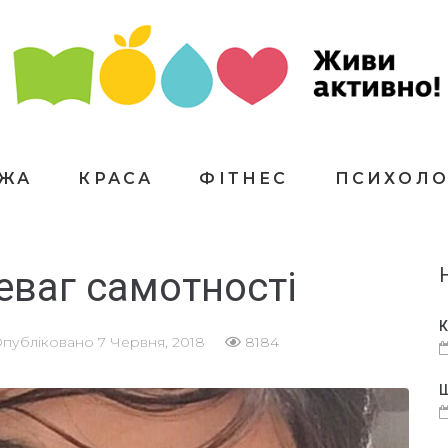
ЇЖА
КРАСА
ФІТНЕС
ПСИХОЛО
еваг самотності
К
публіковано
7 Червня, 2018
8184
Щ