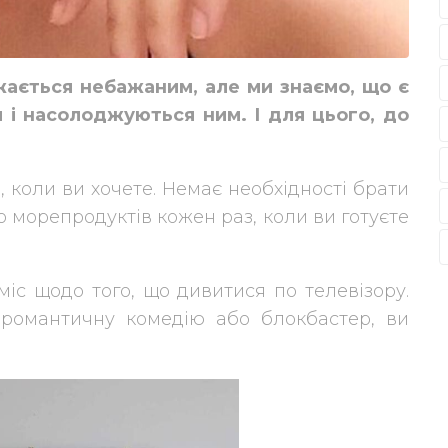
жається небажаним, але ми знаємо, що є
я і насолоджуються ним. І для цього, до
і, коли ви хочете. Немає необхідності брати
 морепродуктів кожен раз, коли ви готуєте
іс щодо того, що дивитися по телевізору.
 романтичну комедію або блокбастер, ви