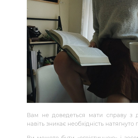
Вам не доведеться мати справу з 
навіть зникає необхідність натягнуто 
Ви можете бути «егоїстичною» і зос