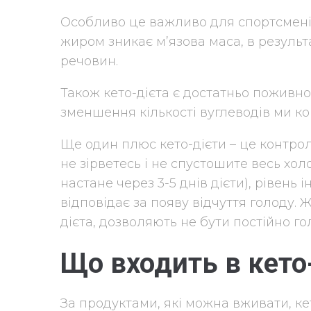
Особливо це важливо для спортсменів,
жиром зникає м’язова маса, в результа
речовин.
Також кето-дієта є достатньо поживно
зменшення кількості вуглеводів ми ком
Ще один плюс кето-дієти – це контроль
не зірветесь і не спустошите весь хол
настане через 3-5 днів дієти), рівень і
відповідає за появу відчуття голоду. 
дієта, дозволяють не бути постійно го
Що входить в кет
За продуктами, які можна вживати, кет