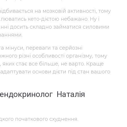
ідбивається на мозковій активності, тому
плюватись кето-дієтою небажано. Ну і
ванні досить складно займатися силовими
ваннями.
и та мінуси, переваги та серйозні
жного різні особливості організму, тому
, яких стає все більше, не варто. Краще
 адаптувати основи дієти під стан вашого
г-ендокринолог Наталія
идкого початкового схуднення.