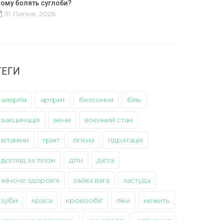
ому болять суглоби?
31 Липня, 2026
ТЕГИ
алергія
артрит
безсоння
біль
вакцинація
вени
воєнний стан
вітаміни
грип
гігієна
гідратація
догляд за тілом
діти
дієта
жіноче здоров'я
зайва вага
застуда
зуби
краса
кровообіг
ліки
нежить