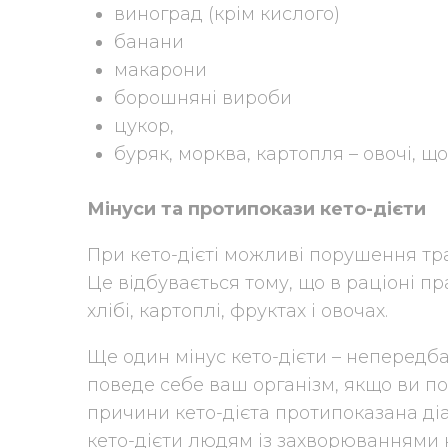
виноград (крім кислого)
банани
макарони
борошняні вироби
цукор,
буряк, морква, картопля – овочі, що
Мінуси та протипокази кето-дієти
При кето-дієті можливі порушення тра
Це відбувається тому, що в раціоні пр
хлібі, картоплі, фруктах і овочах.
Ще один мінус кето-дієти – непередба
поведе себе ваш організм, якщо ви поз
причини кето-дієта протипоказана діа
кето-дієти людям із захворюваннями н