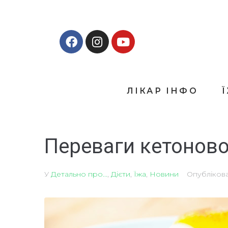
ЛІКАР ІНФО
Переваги кетоново
У
Детально про...
,
Дієти
,
Їжа
,
Новини
Опубліков