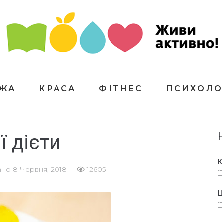
ЇЖА
КРАСА
ФІТНЕС
ПСИХОЛО
ї дієти
К
ано
8 Червня, 2018
12605
Щ