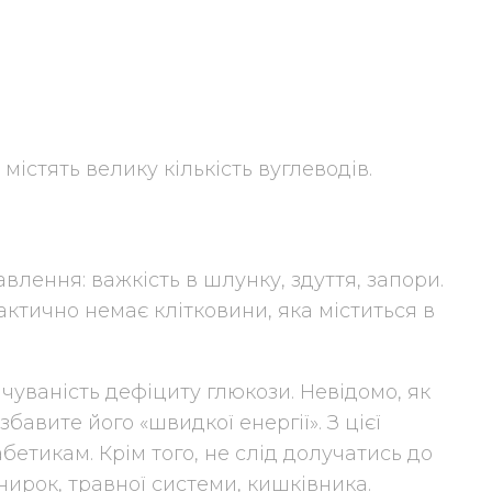
 містять велику кількість вуглеводів.
влення: важкість в шлунку, здуття, запори.
актично немає клітковини, яка міститься в
чуваність дефіциту глюкози. Невідомо, як
бавите його «швидкої енергії». З цієї
бетикам. Крім того, не слід долучатись до
ирок, травної системи, кишківника.