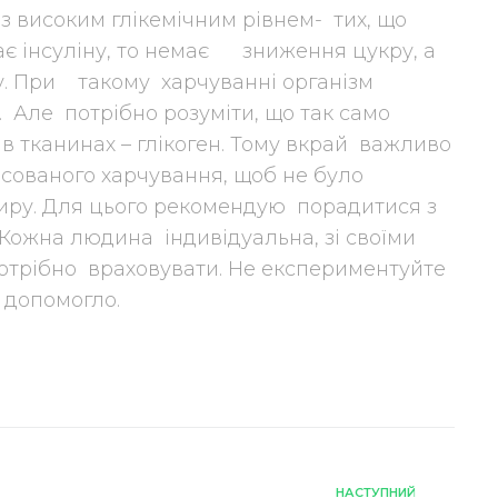
із високим глікемічним рівнем- тих, що
ає інсуліну, то немає зниження цукру, а
у. При такому харчуванні організм
. Але потрібно розуміти, що так само
в тканинах – глікоген. Тому вкрай важливо
ованого харчування, щоб не було
ру. Для цього рекомендую порадитися з
 Кожна людина індивідуальна, зі своїми
потрібно враховувати. Не експериментуйте
 допомогло.
НАСТУПНИЙ