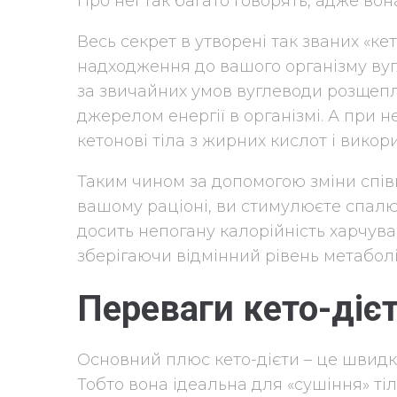
Про неї так багато говорять, адже во
Весь секрет в утворені так званих «ке
надходження до вашого організму вуг
за звичайних умов вуглеводи розщепл
джерелом енергії в організмі. А при 
кетонові тіла з жирних кислот і викори
Таким чином за допомогою зміни співв
вашому раціоні, ви стимулюєте спалю
досить непогану калорійність харчуван
зберігаючи відмінний рівень метаболі
Переваги кето-діє
Основний плюс кето-дієти – це швидк
Тобто вона ідеальна для «сушіння» тіл