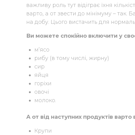
важливу роль тут відіграє їхня кількі
варто, а от звести до мінімуму – так.
на добу. Цього вистачить для нормальн
Ви можете спокійно включити у св
м’ясо
рибу (в тому числі, жирну)
сир
яйця
горіхи
овочі
молоко.
А от від наступних продуктів варто
Крупи