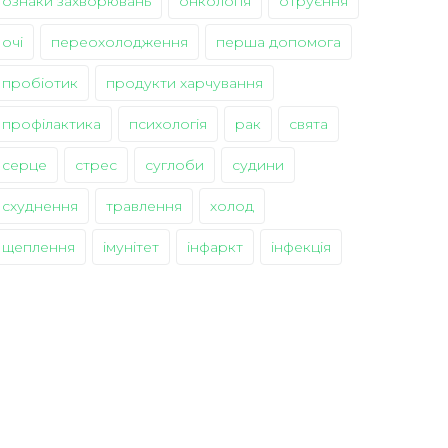
ознаки захворювань
онкологія
отруєння
очі
переохолодження
перша допомога
пробіотик
продукти харчування
профілактика
психологія
рак
свята
серце
стрес
суглоби
судини
схуднення
травлення
холод
щеплення
імунітет
інфаркт
інфекція