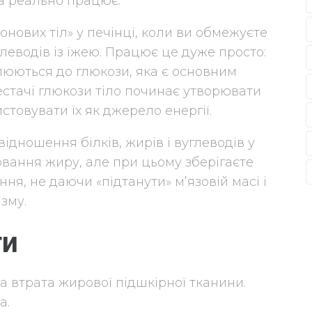
на реально працює.
тонових тіл» у печінці, коли ви обмежуєте
леводів із їжею. Працює це дуже просто:
юються до глюкози, яка є основним
нестачі глюкози тіло починає утворювати
стовувати їх як джерело енергії.
ідношення білків, жирів і вуглеводів у
вання жиру, але при цьому зберігаєте
ня, не даючи «підтанути» м’язовій масі і
зму.
ти
а втрата жирової підшкірної тканини.
а.