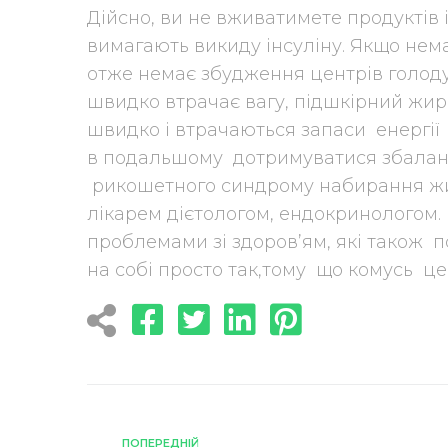
Дійсно, ви не вживатимете продуктів 
вимагають викиду інсуліну. Якщо нем
отже немає збудження центрів голод
швидко втрачає вагу, підшкірний жир
швидко і втрачаються запаси енергії 
в подальшому дотримуватися збаланс
рикошетного синдрому набирання жи
лікарем дієтологом, ендокринологом.
проблемами зі здоров’ям, які також 
на собі просто так,тому що комусь це
ПОПЕРЕДНІЙ