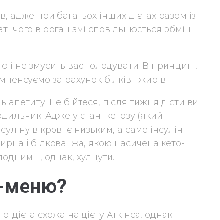
 адже при багатьох інших дієтах разом із
ті чого в організмі сповільнюється обмін
ю і не змусить вас голодувати. В принципі,
пенсуємо за рахунок білків і жирів.
 апетиту. Не бійтеся, після тижня дієти ви
одильник! Адже у стані кетозу (який
нсуліну в крові є низьким, а саме інсулін
Жирна і білкова їжа, якою насичена кето-
лодним і, однак, худнути.
о-меню?
о-дієта схожа на дієту Аткінса, однак