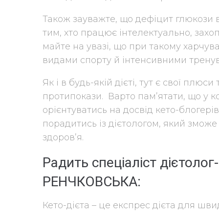
Також зауважте, що дефіцит глюкози в
тим, хто працює інтелектуально, захо
майте на увазі, що при такому харчу
видами спорту й інтенсивними трену
Як і в будь-якій дієті, тут є свої плюс
протипокази. Варто пам’ятати, що у ко
орієнтуватись на досвід кето-блогерів
порадитись із дієтологом, який зможе
здоров’я.
Радить спеціаліст дієтоло
РЕНЧКОВСЬКА:
Кето-дієта – це експрес дієта для шв