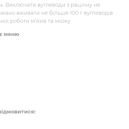
сть. Виключати вуглеводи з раціону не
 Бажано вживати не більше 100 г вуглеводів
ої роботи м’язів та мозку.
оє меню
 відмовитися: