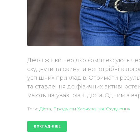
Деякі жінки нерідко комплексують чер
схуднути та скинути непотрібні кілог
успішних прикладів. Отримати резуль
та ставлення до фізичних активностей.
мають на увазі різні дієти. Одним з вар
Теги:
Дієта
,
Продукти Харчування
,
Схуднення
ДОКЛАДНІШЕ