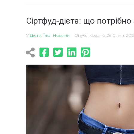
Сіртфуд-дієта: що потрібно
У
Дієти
,
Їжа
,
Новини
Опубліковано
29 Січня, 202