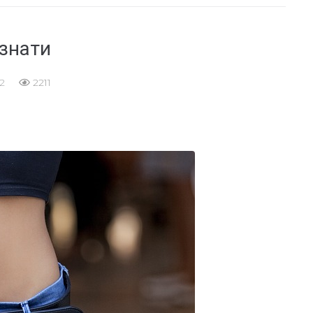
 знати
2
2211