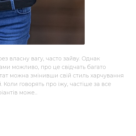
ез власну вагу, часто зайву. Однак
рами можливо, про це свідчать багато
тат можна змінивши свій стиль харчування
 Коли говорять про їжу, частіше за все
іантів може...