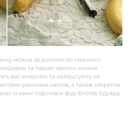
ранку можна за допомогою смачного
лендером та парою хвилин, можна
нять вас енергією та налаштують на
ептами ранкових напоїв, а також секретом
акао із нами поділився фуд-блогер Едуард