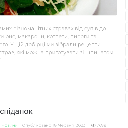
их різноманітних стравах від супів до
ти рис, макарони, котлети, пироги та
ого. У цій добірці ми зібрали рецепти
рав, які можна приготувати зі шпинатом.
..
 сніданок
,
Новини
Опубліковано
18 Червня, 2023
7698