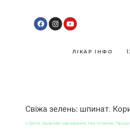
ЛІКАР ІНФО
Свіжа зелень: шпинат. Кори
У
Дієти
,
Здорове харчування
,
Їжа
,
Новини
,
Продук