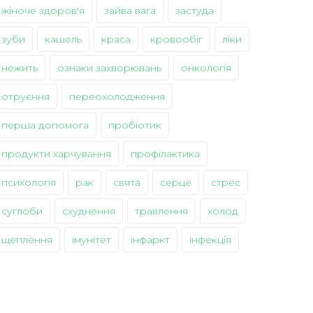
жіноче здоров'я
зайва вага
застуда
зуби
кашель
краса
кровообіг
ліки
нежить
ознаки захворювань
онкологія
отруєння
переохолодження
перша допомога
пробіотик
продукти харчування
профілактика
психологія
рак
свята
серце
стрес
суглоби
схуднення
травлення
холод
щеплення
імунітет
інфаркт
інфекція