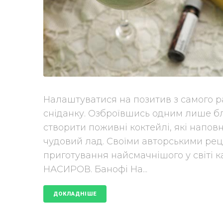
Налаштуватися на позитив з самого 
сніданку. Озброївшись одним лише б
створити поживні коктейлі, які напов
чудовий лад. Своїми авторськими рец
приготування найсмачнішого у світі к
НАСИРОВ. Банофі На...
ДОКЛАДНІШЕ