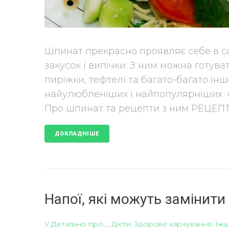
Шпинат прекрасно проявляє себе в сам
закусок і випічки. З ним можна готува
пиріжки, тефтелі та багато-багато інш
найулюбленіших і найпопулярніших ст
Про шпинат та рецепти з ним РЕЦЕПТ.
ДОКЛАДНІШЕ
Напої, які можуть замінити
У
Детально про...
,
Дієти
,
Здорове харчування
,
Їжа