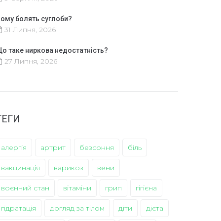
ому болять суглоби?
31 Липня, 2026
о таке ниркова недостатність?
27 Липня, 2026
ТЕГИ
алергія
артрит
безсоння
біль
вакцинація
варикоз
вени
воєнний стан
вітаміни
грип
гігієна
гідратація
догляд за тілом
діти
дієта