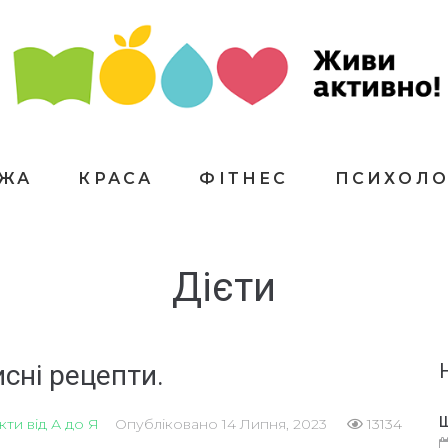
ЇЖА
КРАСА
ФІТНЕС
ПСИХОЛО
Дієти
сні рецепти.
Щ
ти від А до Я
Опубліковано
14 Липня, 2023
13134