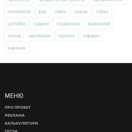
психологія
рак
свята
серце
стрес
суглоби
судини
схуднення
травлення
холод
щеплення
імунітет
інфаркт
інфекція
МЕНЮ
ПРО ПРОЕКТ
РЕКЛАМА
КАЛЬКУЛЯТОРИ
ТЕСТИ