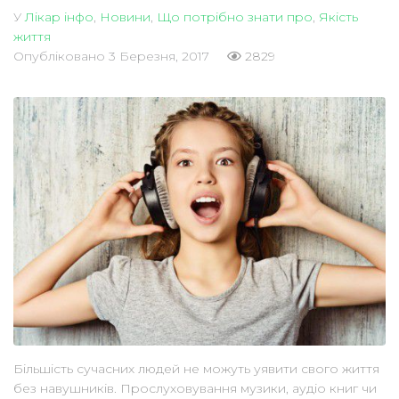
У
Лікар інфо
,
Новини
,
Що потрібно знати про
,
Якість
життя
Опубліковано
3 Березня, 2017
2829
Більшість сучасних людей не можуть уявити свого життя
без навушників. Прослуховування музики, аудіо книг чи