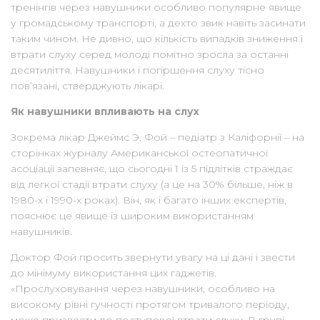
тренінгів через навушники особливо популярне явище
у громадському транспорті, а дехто звик навіть засинати
таким чином. Не дивно, що кількість випадків зниження і
втрати слуху серед молоді помітно зросла за останні
десятиліття. Навушники і погіршення слуху тісно
пов’язані, стверджують лікарі.
Як навушники впливають на слух
Зокрема лікар Джеймс Э. Фой – педіатр з Каліфорнії – на
сторінках журналу Американської остеопатичної
асоціації запевняє, що сьогодні 1 із 5 підлітків страждає
від легкої стадії втрати слуху (а це на 30% більше, ніж в
1980-х і 1990-х роках). Він, як і багато інших експертів,
пояснює це явище із широким використанням
навушників.
Доктор Фой просить звернути увагу на ці дані і звести
до мінімуму використання цих гаджетів.
«Прослуховування через навушники, особливо на
високому рівні гучності протягом тривалого періоду,
може призвести до поступової втрати слуху. В групі