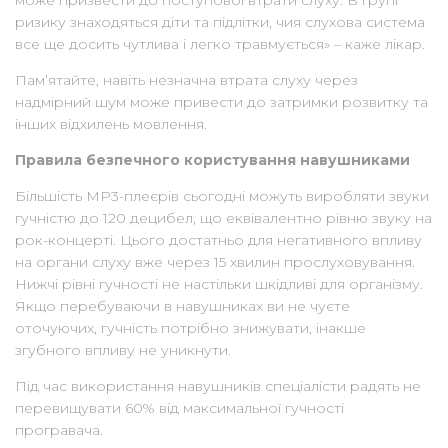
ризику знаходяться діти та підлітки, чия слухова система
все ще досить чутлива і легко травмується» – каже лікар.
Пам’ятайте, навіть незначна втрата слуху через
надмірний шум може привести до затримки розвитку та
інших відхилень мовлення.
Правила безпечного користування навушниками
Більшість MP3-плеєрів сьогодні можуть виробляти звуки
гучністю до 120 децибел, що еквівалентно рівню звуку на
рок-концерті. Цього достатньо для негативного впливу
на органи слуху вже через 15 хвилин прослуховування.
Нижчі рівні гучності не настільки шкідливі для організму.
Якщо перебуваючи в навушниках ви не чуєте
оточуючих, гучність потрібно знижувати, інакше
згубного впливу не уникнути.
Під час використання навушників спеціалісти радять не
перевищувати 60% від максимальної гучності
програвача.