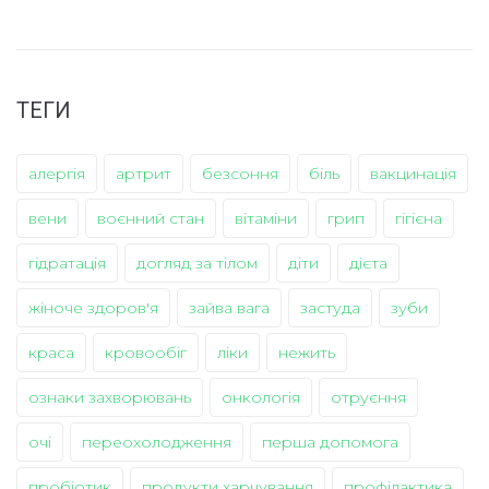
ТЕГИ
алергія
артрит
безсоння
біль
вакцинація
вени
воєнний стан
вітаміни
грип
гігієна
гідратація
догляд за тілом
діти
дієта
жіноче здоров'я
зайва вага
застуда
зуби
краса
кровообіг
ліки
нежить
ознаки захворювань
онкологія
отруєння
очі
переохолодження
перша допомога
пробіотик
продукти харчування
профілактика