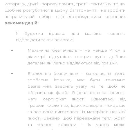
моторику, другі – зорову пам’ять, треті – тактильну, тощо.
Щоб не розгубитися в цьому багатоманітті і не зробити
неправильний вибір, слід дотримуватися основних
рекомендацій:
1. Будь-яка іграшка для малюків повинна
відповідати таким вимогам:
Механічна безпечність – не менше 4 см в
діаметрі, відсутність гострих кутів, дрібних
деталей, які легко відділяються від іграшки.
Екологічна безпечність – матеріал, із якого
зроблена іграшка, має бути токсично
безпечним. Зверніть увагу на те, щоб не
облазив лак, фарба. В ідеалі іграшка повинна
мати сертифікат якості. Відмовтесь від
іграшок кислотних, їдких кольорів – скоріше
за все вони виготовлені із матеріалів низької
якості. Бажано, щоб переважали теплі жовті
та червоні кольори – їх малюк може