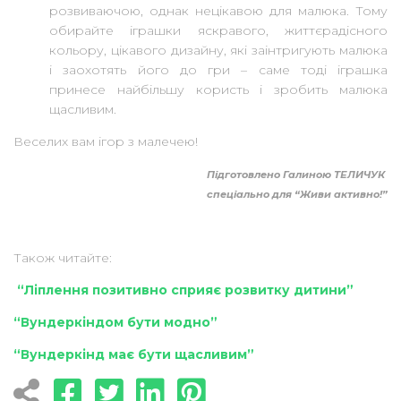
розвиваючою, однак нецікавою для малюка. Тому
обирайте іграшки яскравого, життєрадісного
кольору, цікавого дизайну, які заінтригують малюка
і заохотять його до гри – саме тоді іграшка
принесе найбільшу користь і зробить малюка
щасливим.
Веселих вам ігор з малечею!
Підготовлено Галиною ТЕЛИЧУК
спеціально для “Живи активно!”
Також читайте:
“Ліплення позитивно сприяє розвитку дитини”
“Вундеркіндом бути модно”
“Вундеркінд має бути щасливим”