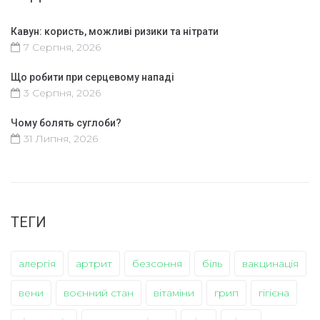
Кавун: користь, можливі ризики та нітрати
7 Серпня, 2026
Що робити при серцевому нападі
3 Серпня, 2026
Чому болять суглоби?
31 Липня, 2026
ТЕГИ
алергія
артрит
безсоння
біль
вакцинація
вени
воєнний стан
вітаміни
грип
гігієна