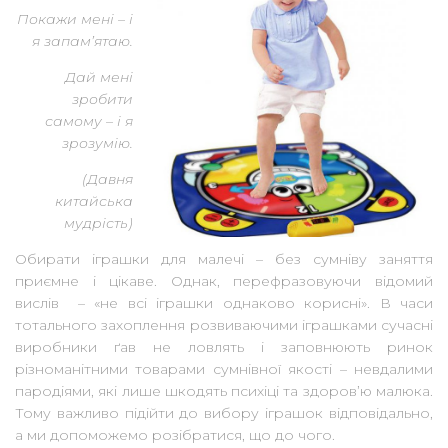
Покажи мені – і
я запам’ятаю.
Дай мені
зробити
самому – і я
зрозумію.
(Давня
китайська
мудрість)
Обирати іграшки для малечі – без сумніву заняття
приємне і цікаве. Однак, перефразовуючи відомий
вислів – «не всі іграшки однаково корисні». В часи
тотального захоплення розвиваючими іграшками сучасні
виробники ґав не ловлять і заповнюють ринок
різноманітними товарами сумнівної якості – невдалими
пародіями, які лише шкодять психіці та здоров’ю малюка.
Тому важливо підійти до вибору іграшок відповідально,
а ми допоможемо розібратися, що до чого.