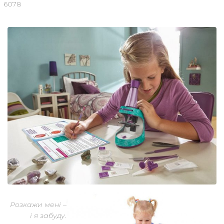
6078
Розкажи мені –
і я забуду.