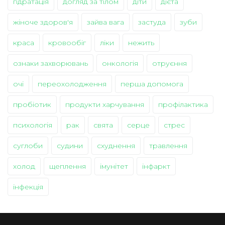
гідратація
догляд за тілом
діти
дієта
жіноче здоров'я
зайва вага
застуда
зуби
краса
кровообіг
ліки
нежить
ознаки захворювань
онкологія
отруєння
очі
переохолодження
перша допомога
пробіотик
продукти харчування
профілактика
психологія
рак
свята
серце
стрес
суглоби
судини
схуднення
травлення
холод
щеплення
імунітет
інфаркт
інфекція