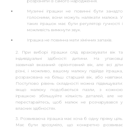
розрізняти із самого народження.
Музичні іграшки не повинні бути занадто
голосними, вони можуть налякати малюка. У
таких іграшок має бути регулятор гучності і
можливість вимкнути звук.
Іграшка не повинна мати хімічних запахів.
2. При виборі іграшки слід враховувати вік та
індивідуальні здібності дитини. На упаковці
зазвичай вказаний орієнтовний вік, але всі діти
різні, і можливо, вашому малюку підійде іграшка,
розрахована на більш старший вік, або навпаки.
Поступово рівень складності можна підвищувати:
якщо малюку подобаються пазли, з кожною
іграшкою збільшуйте кількість деталей, але не
перестарайтесь, щоб малюк не розчарувався у
власних здібностях.
3. Розвиваюча іграшка має хоча б одну пряму ціль.
Має бути зрозуміло, що конкретно розвиває