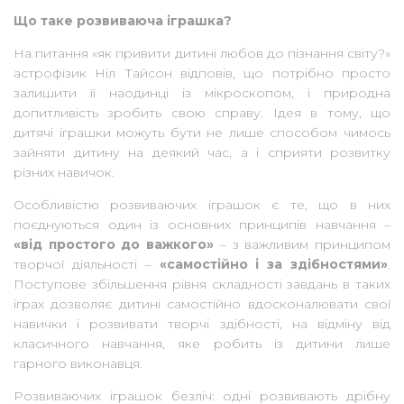
Що таке розвиваюча іграшка?
На питання «як привити дитині любов до пізнання світу?»
астрофізик Ніл Тайсон відповів, що потрібно просто
залишити її наодинці із мікроскопом, і природна
допитливість зробить свою справу. Ідея в тому, що
дитячі іграшки можуть бути не лише способом чимось
зайняти дитину на деякий час, а і сприяти розвитку
різних навичок.
Особливістю розвиваючих іграшок є те, що в них
поєднуються один із основних принципів навчання –
«від простого до важкого»
– з важливим принципом
творчої діяльності –
«самостійно і за здібностями»
.
Поступове збільшення рівня складності завдань в таких
іграх дозволяє дитині самостійно вдосконалювати свої
навички і розвивати творчі здібності, на відміну від
класичного навчання, яке робить із дитини лише
гарного виконавця.
Розвиваючих іграшок безліч: одні розвивають дрібну