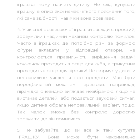
іграшка, чому навчить дитину. Не слід купувати
іграшку, в описі якої немає чіткого пояснення того,
які саме здібності і навички вона розвиває.
4. У якісної розвиваючої іграшки завжди є простий,
зрозумілий і надійний механізм контролю помилок.
Часто в іграшках, де потрібно різні за формою
фігури вкладати у відповідні отвори, не
контролюється правильність вирішення задачі:
кружечок проходить в отвір для куба, а трикутник
проходить в отвір для зірочки! Це формує у дитини
неправильне уявлення про предмети. Має бути
передбачений механізм перевірки: наприклад,
пірамідка очевидно виглядає незібраною, якщо не
вистачає деталей, або подається звуковий сигнал,
якщо дитина обрала неправильний варіант, тощо.
Так малюк зможе без контролю дорослих
зрозуміти, де він помилився.
5. Не забувайте, що ви все ж таки купуєте
ІГРАШКУ. Вона може бути максимально