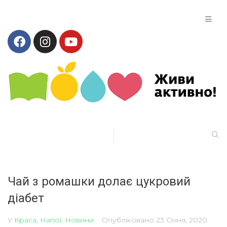
Чай з ромашки долає цукровий
діабет
У
Краса
,
Напої
,
Новини
Опубліковано
23 Січня, 2020