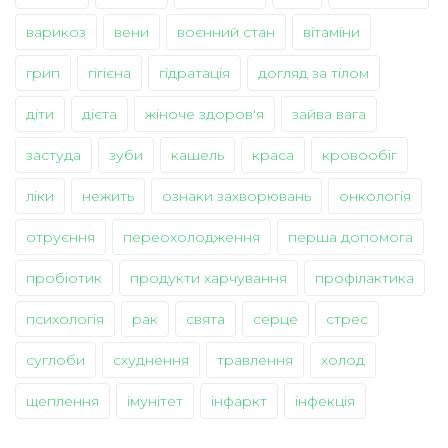
варикоз
вени
воєнний стан
вітаміни
грип
гігієна
гідратація
догляд за тілом
діти
дієта
жіноче здоров'я
зайва вага
застуда
зуби
кашель
краса
кровообіг
ліки
нежить
ознаки захворювань
онкологія
отруєння
переохолодження
перша допомога
пробіотик
продукти харчування
профілактика
психологія
рак
свята
серце
стрес
суглоби
схуднення
травлення
холод
щеплення
імунітет
інфаркт
інфекція