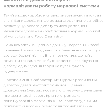
нормалізувати роботу нервової системи.
Такий висовок зробили спільно американські і японські
вчені. Вони дослідили, що ромашка ефективно запобігає
розвитку цукрового діабету та його ускладнень.
Результати досліджень опубліковані в журналі «Journal
of Agricultural and Food Chemistry».
Ромашка аптечна – давно відомий універсальний засіб
лікування багатьох медичних проблем, включаючи стрес,
застуду, болючі місячні. Вчені припустили, що чай з
ромашки так само може бути корисний для лікування
діабету, однак досі ця теорія не була науково
підтверджена.
Протягом 21 дня лабораторним щурам з розвиненим
діабетом давали екстракт ромашки. Під кінець
дослідження було зафіксоване істотне зменшення рівня
глюкози в крові тварин. Крім того, ромашка
пригнічувала дію ферментів ALR2 і сорбітолу, з якими
пов’язують з високий ризик розвитку небезпечних