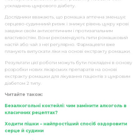
ускладнень цукрового діабету.
Дослідники вважають, що ромашка аптечна зменшує
серцево-судинниий ризик і знижує рівень цукру крові
завдяки своїм антисептичним і протизапальним
властивостям. Вони рекомендують пити ромашковий
настій або чай з неї регулярно. Фармацевти вже
планують випускати ліки на основі екстракту ромашки.
Результати цієї роботи можуть бути покладені в основу
розробки нових лікарських препаратів на основі
екстракту ромашки для лікування пацієнтів з цукровим
діабетом 2 типу.
Читайте також:
Безалкогольні коктейлі: чим замінити алкоголь в
класичних рецептах?
Ходити пішки – найпростіший спосіб оздоровити
серце й судини