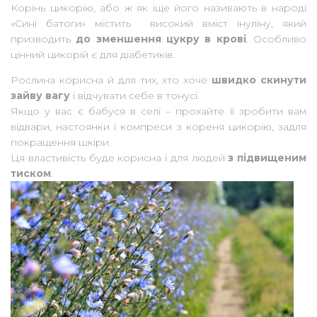
Корінь цикорію, або ж як іще його називають в народі
«Сині батоги» містить високий вміст інуліну, який
призводить
до зменшення цукру в крові
. Особливо
цінний цикорій є для діабетиків.
Рослина корисна й для тих, хто хоче
швидко скинути
зайву вагу
і відчувати себе в тонусі.
Якщо у вас є бабуся в селі – прохайте її зробити вам
відвари, настоянки і компреси з кореня цикорію, задля
покращення шкіри.
Ця властивість буде корисна і для людей
з підвищеним
тиском
.