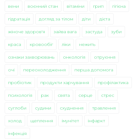
вени
воєнний стан
вітаміни
грип
гігієна
гідратація
догляд за тілом
діти
дієта
жіноче здоров'я
зайва вага
застуда
зуби
краса
кровообіг
ліки
нежить
ознаки захворювань
онкологія
отруєння
очі
переохолодження
перша допомога
пробіотик
продукти харчування
профілактика
психологія
рак
свята
серце
стрес
суглоби
судини
схуднення
травлення
холод
щеплення
імунітет
інфаркт
інфекція