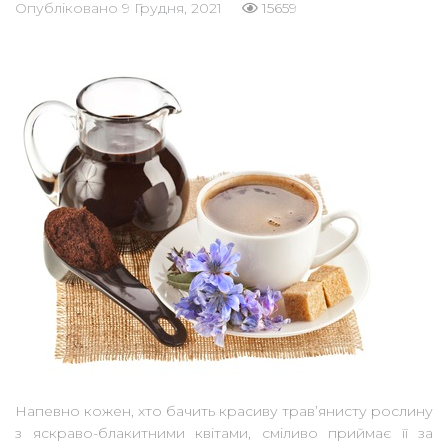
Опубліковано
9 Грудня, 2021
15659
Напевно кожен, хто бачить красиву трав’янисту рослину
з яскраво-блакитними квітами, сміливо приймає її за