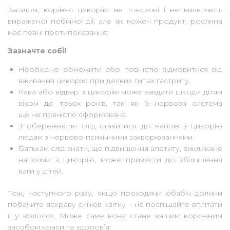
Загалом, коріння цикорію не токсичні і не виявляють
вираженої побічної дії, але як кожен продукт, рослина
має певні протипоказання:
Зазначте собі!
Необхідно обмежити або повністю відмовитися від
вживання цикорію при деяких типах гастриту.
Кава або відвар з цикорію може завдати шкоди дітям
віком до трьох років, так як їх нервова система
ще не повністю сформована.
З обережністю слід ставитися до напоїв з цикорію
людям з нервово-психічними захворюваннями.
Батькам слід знати, що підвищення апетиту, викликане
напоями з цикорію, може привести до збільшення
ваги у дітей.
Тож, наступного разу, якщо проходячи обабіч долини
побачите яскраву синюв квітку – не поспішайте вплітати
її у волосся. Може саме вона стане вашим коронним
засобом краси та здоров’я!