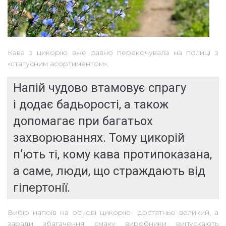
Кава з цикорію вже давно перекочувала на полиці з
«статусним асортиментом».
Напій чудово втамовує спрагу
і додає бадьорості, а також
допомагає при багатьох
захворюваннях. Тому цикорій
п’ють ті, кому кава протипоказана,
а саме, люди, що страждають від
гіпертонії.
Вибір напоїв на основі цикорію достатньо великий, а
заради збагачення смаку виробники випускають