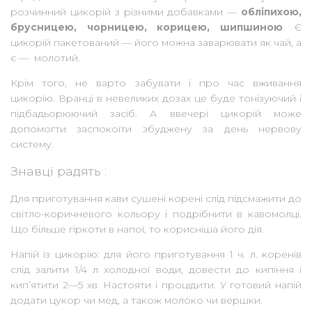
розчинний цикорій з різними добавками —
обліпихою,
брусницею, чорницею, корицею, шипшиною
. Є
цикорій пакетований — його можна заварювати як чай, а
є — молотий.
Крім того, не варто забувати і про час вживання
цикорію. Вранці в невеликих дозах це буде тонізуючий і
підбадьорюючий засіб. А ввечері цикорій може
допомогти заспокоїти збуджену за день нервову
систему.
Знавці радять :
Для приготування кави сушені корені слід підсмажити до
світло-коричневого кольору і подрібнити в кавомолці.
Що більше гіркоти в напої, то корисніша його дія.
Напій із цикорію: для його приготування 1 ч. л. коренів
слід залити 1/4 л холодної води, довести до кипіння і
кип’ятити 2—5 хв. Настояти і процідити. У готовий напій
додати цукор чи мед, а також молоко чи вершки.