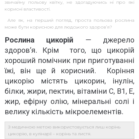
звичайну польову квітку, не здогадуючись ні про які
корисні властивості.
Але як, на перший погляд, проста польова рослина
може бути корисною для людського здоров’я?
Рослина цикорій
— джерело
здоров’я. Крім того, що цикорій
хороший помічник при приготуванні
їжі, він ще й корисний. Коріння
цикорію містять цикорин, інулін,
білки, жири, пектин, вітаміни С, В1, Е,
жир, ефірну олію, мінеральні солі і
велику кількість мікроелементів.
З медичною метою використовується лиш корінь
цикорію, в кулінарії – корінь та листя.