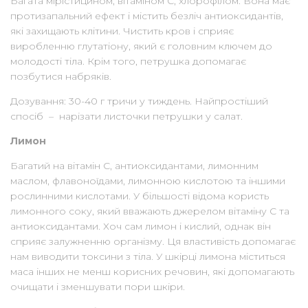
Багата мірістицином, вітаміном С, хлорофілом. Вона має
протизапальний ефект і містить безліч антиоксидантів,
які захищають клітини. Чистить кров і сприяє
виробленню глутатіону, який є головним ключем до
молодості тіла. Крім того, петрушка допомагає
позбутися набряків.
Дозування: 30-40 г тричи у тиждень. Найпростіший
спосіб – нарізати листочки петрушки у салат.
Лимон
Багатий на вітамін С, антиоксидантами, лимонним
маслом, флавоноїдами, лимонною кислотою та іншими
рослинними кислотами. У більшості відома користь
лимонного соку, який вважають джерелом вітаміну С та
антиоксидантами. Хоч сам лимон і кислий, однак він
сприяє залужненню організму. Ця властивість допомагає
нам виводити токсини з тіла. У шкірці лимона міститься
маса інших не менш корисних речовин, які допомагають
очищати і зменшувати пори шкіри.