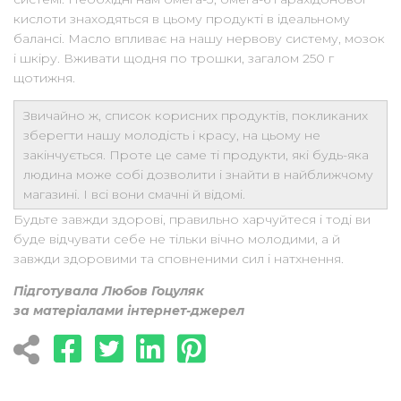
кислоти знаходяться в цьому продукті в ідеальному
балансі. Масло впливає на нашу нервову систему, мозок
і шкіру. Вживати щодня по трошки, загалом 250 г
щотижня.
Звичайно ж, список корисних продуктів, покликаних
зберегти нашу молодість і красу, на цьому не
закінчується. Проте це саме ті продукти, які будь-яка
людина може собі дозволити і знайти в найближчому
магазині. І всі вони смачні й відомі.
Будьте завжди здорові, правильно харчуйтеся і тоді ви
буде відчувати себе не тільки вічно молодими, а й
завжди здоровими та сповненими сил і натхнення.
Підготувала Любов Гоцуляк
за матеріалами інтернет-джерел