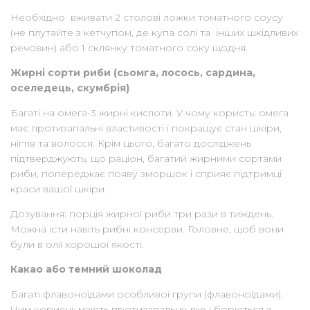
Необхідно вживати 2 столові ложки томатного соусу
(не плутайте з кетчупом, де купа солі та інших шкідливих
речовин) або 1 склянку томатного соку щодня.
Жирні сорти риби (сьомга, лосось, сардина,
оселедець, скумбрія)
Багаті на омега-3 жирні кислоти. У чому користь: омега
має протизапальні властивості і покращує стан шкіри,
нігтів та волосся. Крім цього, багато досліджень
підтверджують, що раціон, багатий жирними сортами
риби, попереджає появу зморшок і сприяє підтримці
краси вашої шкіри.
Дозування: порція жирної риби три рази в тиждень.
Можна істи навіть рибні консерви. Головне, щоб вони
були в олії хорошої якості.
Какао або темний шоколад
Багаті флавоноїдами особливої групи (флавоноїдами).
Чим корисні: мають протизапальну дію і борються з