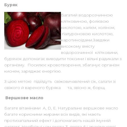
Буряк
Багатий водорозчинною
клітковиною, фолієвою
кислотою, калієм, холіном,
гіалуроновою кислотою,
каротиноїдами.Завдяки
високому вмісту
водорозчинної клітковини,
бурячок допомагає виводити токсини і вільні радикали з
організму. Посилює кровотворення, збагачує організм
киснем, заряджає енергією.
З цією метою підійдуть свіжовичавлений сік, салати зі
свіжого й вареного буряка та, звісно ж, борщ.
Вершкове масло
Багате вітамінами A, D, E. Натуральне вершкове масло
багате корисними жирами всіх видів, які мають
протизапальний ефект і допомагають нашій імунній
системі. Необхідні нам омега-3, омега-6 і арахідонової