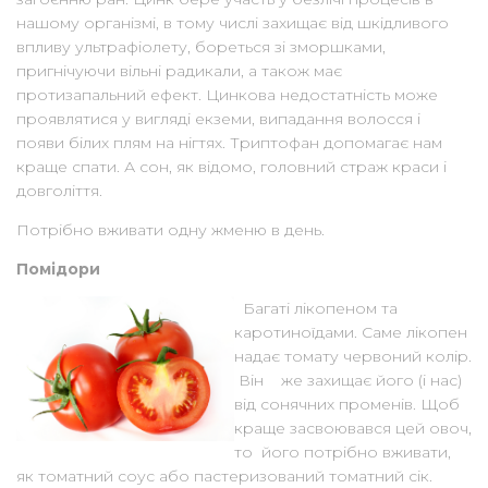
нашому організмі, в тому числі захищає від шкідливого
впливу ультрафіолету, бореться зі зморшками,
пригнічуючи вільні радикали, а також має
протизапальний ефект. Цинкова недостатність може
проявлятися у вигляді екземи, випадання волосся і
появи білих плям на нігтях. Триптофан допомагає нам
краще спати. А сон, як відомо, головний страж краси і
довголіття.
Потрібно вживати одну жменю в день.
Помідори
Багаті лікопеном та
каротиноїдами. Саме лікопен
надає томату червоний колір.
Він же захищає його (і нас)
від сонячних променів. Щоб
краще засвоювався цей овоч,
то його потрібно вживати,
як томатний соус або пастеризований томатний сік.