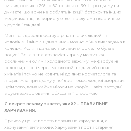
виглядають як в 20! І в 60 років як в 30. І при цьому ви
думаєте, що вони не роблять ін’єкцій ботоксу та інших
медикаментів, не користуються послугами пластичних
хірургів і так далі.
Мені теж доводилося зустрічати таких людей – і
чоловіків, і жінок. Одна з них – моя 45-річна викладачка в
коледжі. Коли я дізналася, скільки їй років, то була в
подиві. Вона з тих, хто замість крему маститься
рослинними оліями холодного віджиму, не фарбує ні
волосся, ні нігті через можливий шкідливий вплив
хімікатів і точно не ходить ні до яких косметологів та
лікарів. Але при цьому у неї досі немає жодної зморшки!
Крім того, вона майже ніколи не хворіє. Навіть застудні
вірусні захворювання обходять її стороною.
С секрет всьому знаєте, який? – ПРАВИЛЬНЕ
ХАРЧУВАННЯ.
Причому це не просто правильне харчування, а
харчування антивікове. Харчування проти старіння