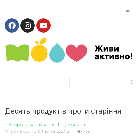
Десять продуктів проти старіння
У
Здорове харчування
,
Їжа
,
Новини
Опубліковано
6 Лютого, 2021
7591