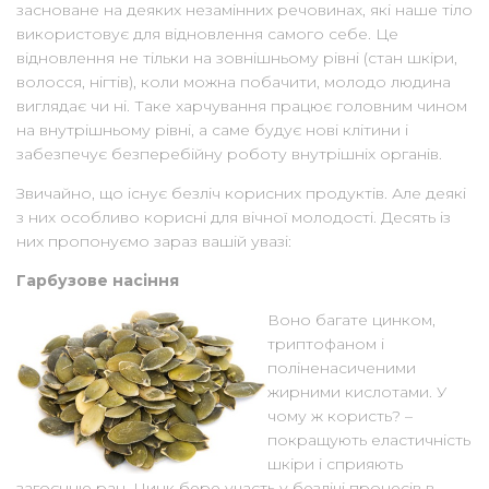
засноване на деяких незамінних речовинах, які наше тіло
використовує для відновлення самого себе. Це
відновлення не тільки на зовнішньому рівні (стан шкіри,
волосся, нігтів), коли можна побачити, молодо людина
виглядає чи ні. Таке харчування працює головним чином
на внутрішньому рівні, а саме будує нові клітини і
забезпечує безперебійну роботу внутрішніх органів.
Звичайно, що існує безліч корисних продуктів. Але деякі
з них особливо корисні для вічної молодості. Десять із
них пропонуємо зараз вашій увазі:
Гарбузове насіння
Воно багате цинком,
триптофаном і
поліненасиченими
жирними кислотами. У
чому ж користь? –
покращують еластичність
шкіри і сприяють
загоєнню ран. Цинк бере участь у безлічі процесів в