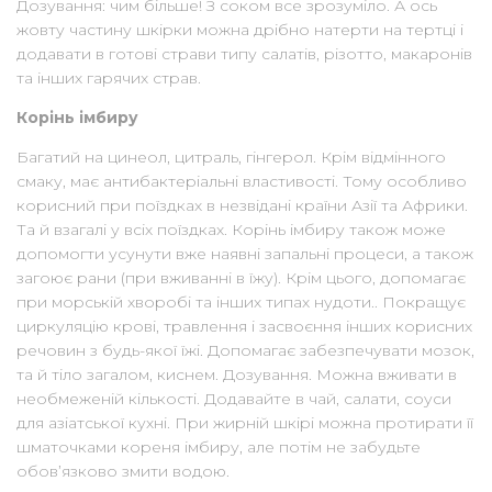
Дозування: чим більше! З соком все зрозуміло. А ось
жовту частину шкірки можна дрібно натерти на тертці і
додавати в готові страви типу салатів, різотто, макаронів
та інших гарячих страв.
Корінь імбиру
Багатий на цинеол, цитраль, гінгерол. Крім відмінного
смаку, має антибактеріальні властивості. Тому особливо
корисний при поїздках в незвідані країни Азії та Африки.
Та й взагалі у всіх поїздках. Корінь імбиру також може
допомогти усунути вже наявні запальні процеси, а також
загоює рани (при вживанні в їжу). Крім цього, допомагає
при морській хворобі та інших типах нудоти.. Покращує
циркуляцію крові, травлення і засвоєння інших корисних
речовин з будь-якої їжі. Допомагає забезпечувати мозок,
та й тіло загалом, киснем. Дозування. Можна вживати в
необмеженій кількості. Додавайте в чай, салати, соуси
для азіатської кухні. При жирній шкірі можна протирати її
шматочками кореня імбиру, але потім не забудьте
обов’язково змити водою.