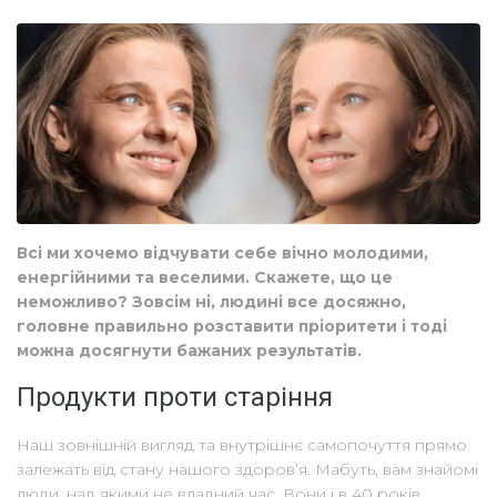
Всі ми хочемо відчувати себе вічно молодими,
енергійними та веселими. Скажете, що це
неможливо? Зовсім ні, людині все досяжно,
головне правильно розставити пріоритети і тоді
можна досягнути бажаних результатів.
Продукти проти старіння
Наш зовнішній вигляд та внутрішнє самопочуття прямо
залежать від стану нашого здоров’я. Мабуть, вам знайомі
люди, над якими не владний час. Вони і в 40 років