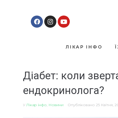
ЛІКАР ІНФО
Діабет: коли зверт
ендокринолога?
У
Лікар інфо
,
Новини
Опубліковано
25 Квітня, 2