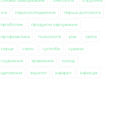
ознаки захворювань
онкологія
отруєння
очі
переохолодження
перша допомога
пробіотик
продукти харчування
профілактика
психологія
рак
свята
серце
стрес
суглоби
судини
схуднення
травлення
холод
щеплення
імунітет
інфаркт
інфекція