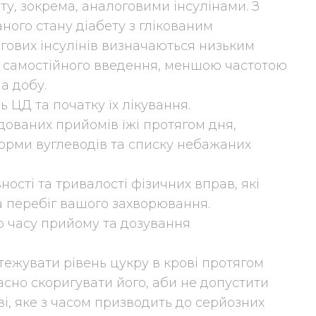
ту, зокрема, аналоговими інсулінами. З
ого стану діабету з глікованим
гових інсулінів визначаються низьким
ля самостійного введення, меншою частотою
на добу.
 ЦД та початку їх лікування.
дованих прийомів їжі протягом дня,
орми вуглеводів та списку небажаних
ності та тривалості фізичних вправ, які
на перебіг вашого захворювання.
 часу прийому та дозування
стежувати рівень цукру в крові протягом
асно скоригувати його, аби не допустити
ві, яке з часом призводить до серйозних