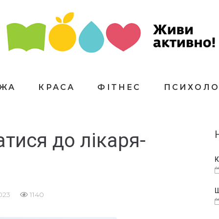
ЇЖА
КРАСА
ФІТНЕС
ПСИХОЛО
атися до лікаря-
К
Щ
023
1140