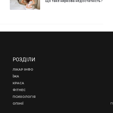
Що таке ниркова недостатність?
РОЗДІЛИ
ЛІКАР ІНФО
ЇЖА
КРАСА
ФІТНЕС
ПСИХОЛОГІЯ
П
ОПІНІЇ