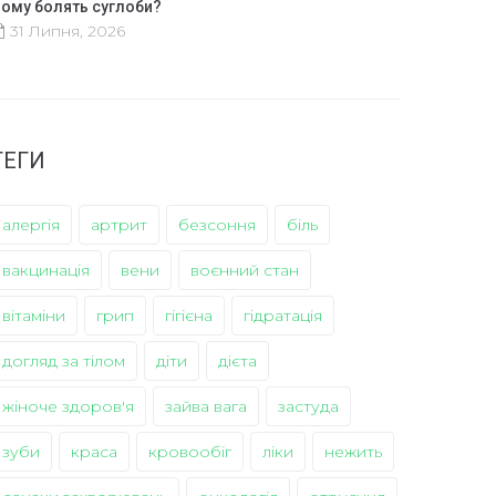
ому болять суглоби?
31 Липня, 2026
ТЕГИ
алергія
артрит
безсоння
біль
вакцинація
вени
воєнний стан
вітаміни
грип
гігієна
гідратація
догляд за тілом
діти
дієта
жіноче здоров'я
зайва вага
застуда
зуби
краса
кровообіг
ліки
нежить