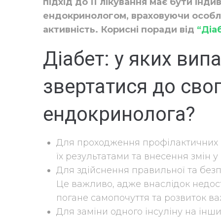
підхід до її лікування має бути інд
ендокринологом, враховуючи особли
активність. Корисні поради від
“Діа
Діабет: у яких вип
звертатися до свог
ендокринолога?
Для проходження профілактичних ог
їх результатами та внесення змін у
Для здійснення правильної та безпе
Це важливо, адже внаслідок недос
погане самопочуття та розвиток ва
Для заміни одного інсуліну на інш