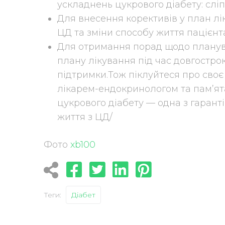
ускладнень цукрового діабету: сліп
Для внесення корективів у план лі
ЦД та зміни способу життя пацієнт
Для отримання порад щодо планува
плану лікування під час довгостро
підтримки.Тож піклуйтеся про своє з
лікарем-ендокринологом та пам’ят
цукрового діабету — одна з гарант
життя з ЦД/
Фото
xb100
Теги:
Діабет