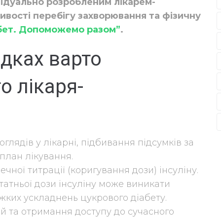
ивідуально розробленим лікарем-
вості перебігу захворювання та фізичну
бет. Допоможемо разом”
.
адках варто
о лікаря-
лядів у лікарні, підбивання підсумків за
 план лікування.
чної титрації (коригування дози) інсуліну.
татньої дози інсуліну може виникати
жких ускладнень цукрового діабету.
ий та отримання доступу до сучасного