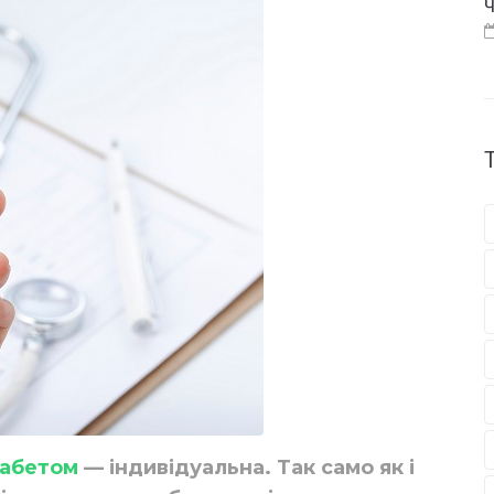
Ч
іабетом
— індивідуальна. Так само як і