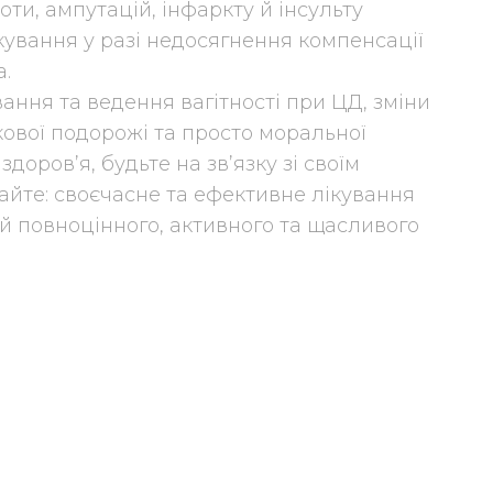
оти, ампутацій, інфаркту й інсульту
кування у разі недосягнення компенсації
а.
ння та ведення вагітності при ЦД, зміни
кової подорожі та просто моральної
доров’я, будьте на зв’язку зі своїм
айте: своєчасне та ефективне лікування
ій повноцінного, активного та щасливого