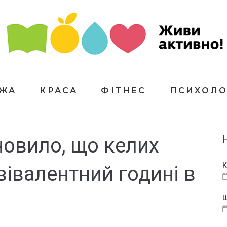
ЇЖА
КРАСА
ФІТНЕС
ПСИХОЛО
овило, що келих
К
вівалентний годині в
і
Щ