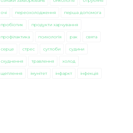
ознаки захворювань
онкологія
отруєння
очі
переохолодження
перша допомога
пробіотик
продукти харчування
профілактика
психологія
рак
свята
серце
стрес
суглоби
судини
схуднення
травлення
холод
щеплення
імунітет
інфаркт
інфекція