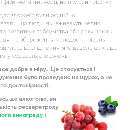
 фізичної активності, на яку вони здатні».
для здоров’я були офіційно
азали, що люди, які вживають келих
до розвитку слабоумства або раку. Також,
рця, на збереження молодості і рівень
оводилось дослідження, яке довело факт, що
оту серцевих скорочень.
се добре в міру. Це стосується і
ідження було проведено на щурах, а не
го достовірності.
есь до алкоголю, ви
лькість ресвератролу
ного винограду
і