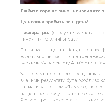
Любите хороше вино і ненавидите 
Ця новина зробить ваш день!
Р
есвератрол
(сполука, яку містить ч
чином, як і фізичні вправи.
Підвищує працездатність, покращує фу
ефективно, як і заняття на тренажера
вченими Університету Альберти в Кан
За словами провідного дослідника Дж
вченими результати буде особливо кор
займатися спортом. «Я думаю, що ре
пацієнтів, які хочуть займатися, але 
Ресвератрол зможе стати для них сво