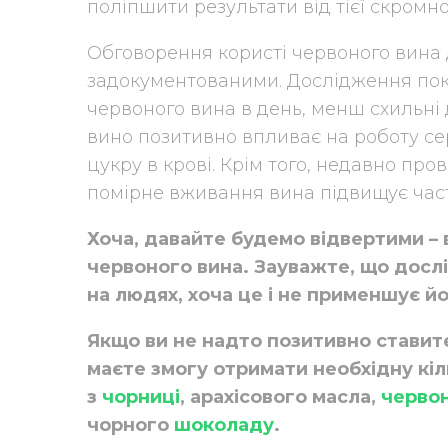
поліпшити результати від тієї скромної
Обговорення користі червоного вина 
задокументованими. Дослідження пок
червоного вина в день, менш схильні 
вино позитивно впливає на роботу се
цукру в крові. Крім того, недавно пр
помірне вживання вина підвищує част
Хоча, давайте будемо відвертими – в
червоного вина. Зауважте, що досл
на людях, хоча це і не применшує йо
Якщо ви не надто позитивно ставит
маєте змогу отримати необхідну кі
з
чорниці
, арахісового масла,
черво
чорного
шоколаду
.