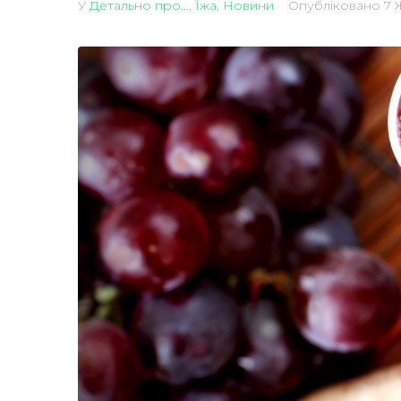
У
Детально про...
,
Їжа
,
Новини
Опубліковано
7 