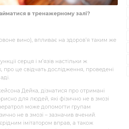
займатися в тренажерному залі?
ервоне вино), впливає на здоров’я таким же
нкції серця і м’язів настільки ж
х, про це свідчать дослідження, проведені
аді.
ейсона Дейка, дізнатися про отримані
исно для людей, які фізично не в змозі
свератрол може допомогти групам
фізично не в змозі – зазначив вчений.
єрідним імітатором вправ, а також