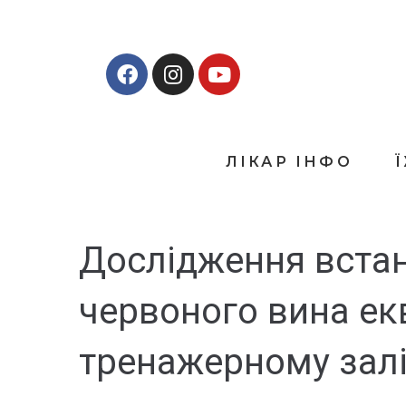
ЛІКАР ІНФО
Дослідження встан
червоного вина ек
тренажерному зал