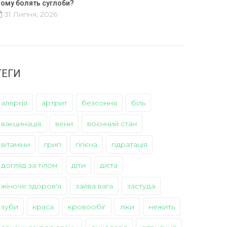
ому болять суглоби?
31 Липня, 2026
ТЕГИ
алергія
артрит
безсоння
біль
вакцинація
вени
воєнний стан
вітаміни
грип
гігієна
гідратація
догляд за тілом
діти
дієта
жіноче здоров'я
зайва вага
застуда
зуби
краса
кровообіг
ліки
нежить