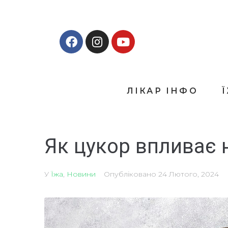
ЛІКАР ІНФО
Як цукор впливає 
У
Їжа
,
Новини
Опубліковано
24 Лютого, 2024