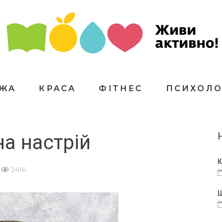
ЇЖА
КРАСА
ФІТНЕС
ПСИХОЛО
на настрій
К
2416
Щ