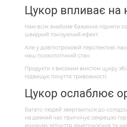
Цукор впливає на 
Нам всім знайоме бажання підняти собі
швидкий тонізуючий ефект.
Але у довгостроковій перспективі ла
наш психологічний стан.
Продукти з високим вмістом цукру зб
підвищує почуття тривожності.
Цукор ослаблює о
Багато людей звертаються до солодощ
на деякий час пригнічує секрецію гор
мінімуму відчуття занепокоєння та н