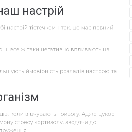
наш настрій
 настрій тістечком. І так, це має певний
сощі все ж таки негативно впливають на
ільшують ймовірність розладів настрою та
рганізм
ів, коли відчувають тривогу. Адже цукор
мону стресу кортизолу, зводячи до
апруження.