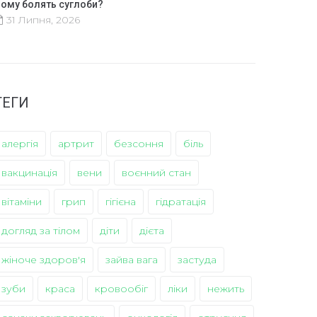
ому болять суглоби?
31 Липня, 2026
ТЕГИ
алергія
артрит
безсоння
біль
вакцинація
вени
воєнний стан
вітаміни
грип
гігієна
гідратація
догляд за тілом
діти
дієта
жіноче здоров'я
зайва вага
застуда
зуби
краса
кровообіг
ліки
нежить