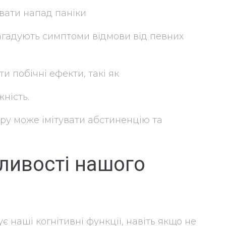
вати напад паніки
агадують симптоми відмови від певних
и побічні ефекти, такі як
ність.
у може імітувати абстиненцію та
ливості нашого
є наші когнітивні функції, навіть якщо не