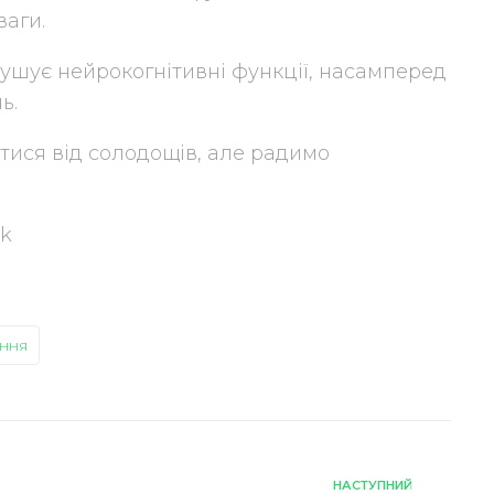
ваги.
рушує нейрокогнітивні функції, насамперед
ь.
тися від солодощів, але радимо
ik
ння
НАСТУПНИЙ