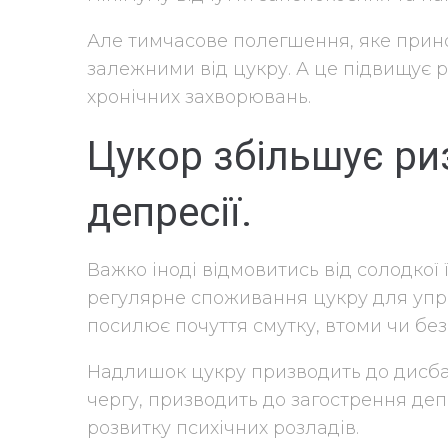
Але тимчасове полегшення, яке прино
залежними від цукру. А це підвищує р
хронічних захворювань.
Цукор збільшує ри
депресії.
Важко іноді відмовитись від солодкої 
регулярне споживання цукру для уп
посилює почуття смутку, втоми чи без
Надлишок цукру призводить до дисбал
чергу, призводить до загострення деп
розвитку психічних розладів.