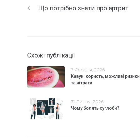
Що потрібно знати про артрит
Схожі публікації
7 Серпня, 2026
Кавун: користь, можливі ризики
та нітрати
31 Липня, 2026
Чому болять суглоби?