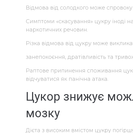
Відмова від солодкого може спровоку
Симптоми «скасування» цукру іноді н
наркотичних речовин.
Різка відмова від цукру може викликат
занепокоєння, дратівливість та тривож
Раптове припинення споживання цукр
відчуватися як панічна атака.
Цукор знижує мож
мозку
Дієта з високим вмістом цукру погіршу