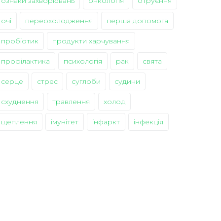
ознаки захворювань
онкологія
отруєння
очі
переохолодження
перша допомога
пробіотик
продукти харчування
профілактика
психологія
рак
свята
серце
стрес
суглоби
судини
схуднення
травлення
холод
щеплення
імунітет
інфаркт
інфекція