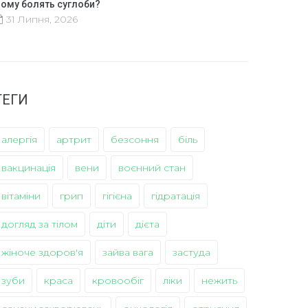
ому болять суглоби?
31 Липня, 2026
ТЕГИ
алергія
артрит
безсоння
біль
вакцинація
вени
воєнний стан
вітаміни
грип
гігієна
гідратація
догляд за тілом
діти
дієта
жіноче здоров'я
зайва вага
застуда
зуби
краса
кровообіг
ліки
нежить