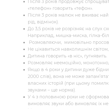
Після 3 років продовжує спрощуват
«телефон» говорить «тефон».
Після 3 років малюк не вживає найп
рід, відмінок).
До 3,5 років не розрізняє на слух с
Наприклад, мишка-миска, гілка-біл
Розмовляючи, мимовільно просову
Не цікавиться навколишнім світом,
Дитина говорить «в ніс», гугнявить.
Розмовляє неемоційно, монотонно,
Якщо в 4 роки у дитини дуже бідни
2000 слів), вона не може запам’ята
власних історій (при цьому помилк
звуками – ще норма).
У 4 з половиною роки не сформова
вимовляє звуки або вимовляє їх н