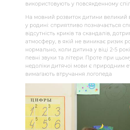
використовують у повсякденному спіл
На мовний розвиток дитини великий 
у родині: сприятливо позначається сп
відсутність криків та скандалів, дот
атмосферу, в якій не виникає ризик ро
нормально, коли дитина у віці 2-5 р
певні звуки та літери. Проте при цьо
недоліки дитячої мови є природним е
вимагають втручання логопеда