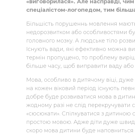
«виговорилася». Але насправді, чим
спеціалістом-логопедом, тим більша
Більшість порушеннь мовлення мають о
недорозвитком або особливостями бу
головного мозку. А людське тіло розви
Існують вади, які ефективно можна в
термін пропущено, то проблему виріш
більше часу, щоб виправити ваду або ж
Мова, особливо в дитячому віці, дуже
на кожен віковий період існують певн
добре буде розвиватися мова в дитини
жодному разі не слід перекручувати с
«сюсюкати». Спілкуватися з дитиною 
простою мовою. Адже діти дуже швидк
скоро мова дитини буде наповниться 