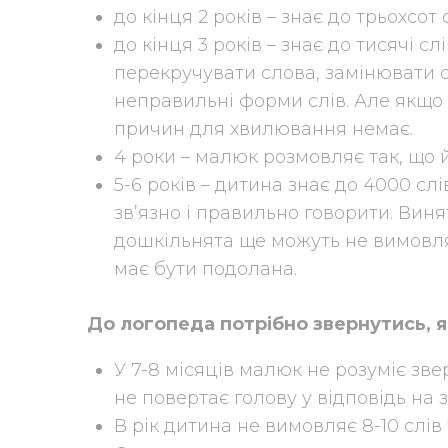
до кінця 2 років – знає до трьохсот с
до кінця 3 років – знає до тисячі с
перекручувати слова, замінювати 
неправильні форми слів. Але якщо
причин для хвилювання немає.
4 роки – малюк розмовляє так, що й
5-6 років – дитина знає до 4000 слі
зв’язно і правильно говорити. Винят
дошкільнята ще можуть не вимовл
має бути подолана.
До логопеда потрібно звернутись, 
У 7-8 місяців малюк не розуміє звер
не повертає голову у відповідь на з
В рік дитина не вимовляє 8-10 слів 