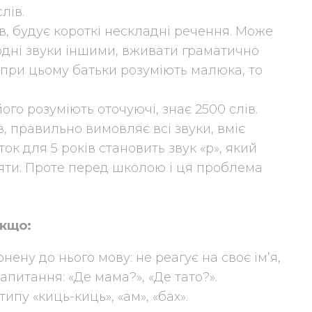
лів.
лів, будує короткі нескладні речення. Може
одні звуки іншими, вживати граматично
 при цьому батьки розуміють малюка, то
ого розуміють оточуючі, знає 2500 слів.
в, правильно вимовляє всі звуки, вміє
ок для 5 років становить звук «р», який
яти. Проте перед школою і ця проблема
якщо:
нену до нього мову: не реагує на своє ім’я,
апитання: «Де мама?», «Де тато?».
типу «киць-киць», «ам», «бах».