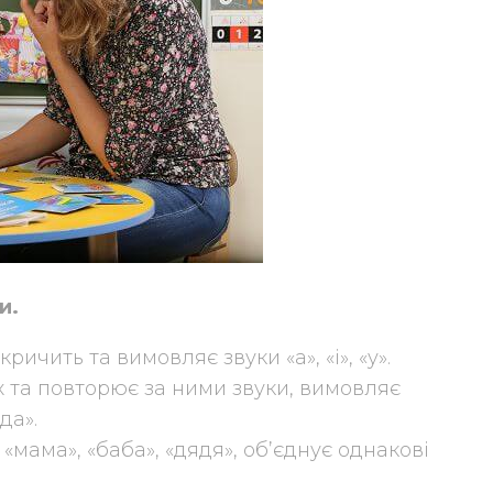
и.
кричить та вимовляє звуки «а», «і», «у».
их та повторює за ними звуки, вимовляє
да».
 «мама», «баба», «дядя», об’єднує однакові