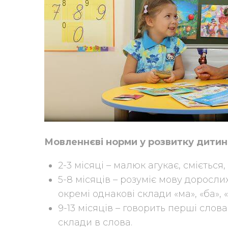
Мовленнєві норми у розвитку дитин
2-3 місяці – малюк агукає, сміється, 
5-8 місяців – розуміє мову доросл
окремі однакові склади «ма», «ба», «
9-13 місяців – говорить перші слова
склади в слова.