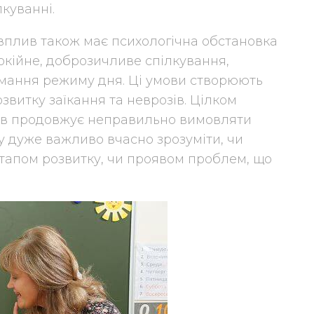
куванні.
вплив також має психологічна обстановка
окійне, доброзичливе спілкування,
римання режиму дня. Ці умови створюють
звитку заїкання та неврозів. Цілком
оків продовжує неправильно вимовляти
му дуже важливо вчасно зрозуміти, чи
тапом розвитку, чи проявом проблем, що