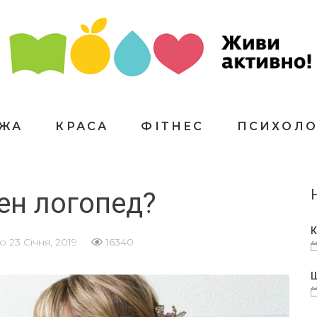
ЇЖА
КРАСА
ФІТНЕС
ПСИХОЛО
бен логопед?
К
но
23 Січня, 2019
16340
Щ