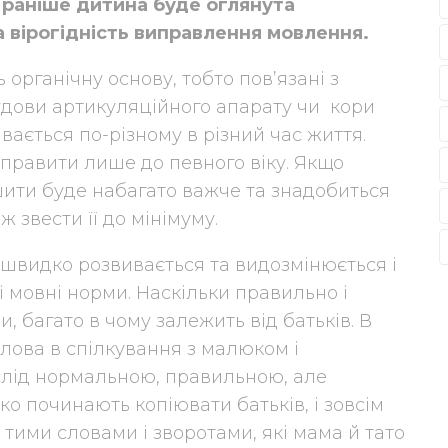
 раніше дитина буде оглянута
 вірогідність виправлення мовлення.
рганічну основу, тобто пов’язані з
дови артикуляційного апарату чи кори
вається по-різному в різний час життя.
иправити лише до певного віку. Якщо
ити буде набагато важче та знадобиться
 звести її до мінімуму.
 швидко розвивається та видозмінюється і
і мовні норми. Наскільки правильно і
, багато в чому залежить від батьків. В
лова в спілкування з малюком і
слід нормальною, правильною, але
о починають копіювати батьків, і зовсім
тими словами і зворотами, які мама й тато