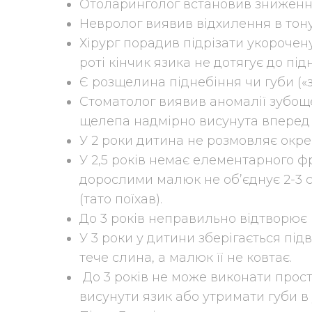
Отоларинголог встановив зниження
Невролог виявив відхилення в тонус
Хірург порадив підрізати укорочену
роті кінчик язика не дотягує до під
Є розщелина піднебіння чи губи («з
Стоматолог виявив аномалії зубощ
щелепа надмірно висунута вперед а
У 2 роки дитина не розмовляє окр
У 2,5 років немає елементарного ф
дорослими малюк не об’єднує 2-3 сло
(тато поїхав).
До 3 років неправильно відтворює п
У 3 роки у дитини зберігається пі
тече слина, а малюк її не ковтає.
До 3 років не може виконати прост
висунути язик або утримати губи в 