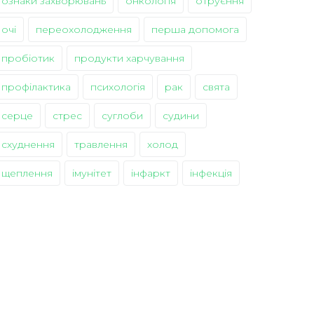
ознаки захворювань
онкологія
отруєння
очі
переохолодження
перша допомога
пробіотик
продукти харчування
профілактика
психологія
рак
свята
серце
стрес
суглоби
судини
схуднення
травлення
холод
щеплення
імунітет
інфаркт
інфекція