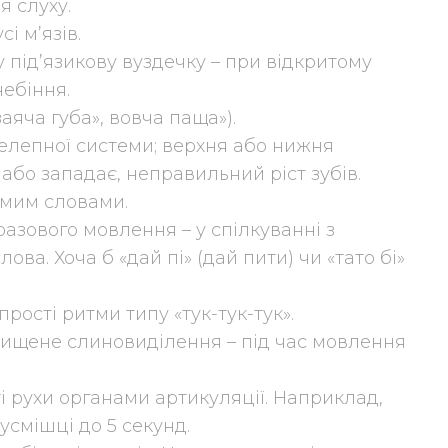
 слуху.
і м’язів.
 під’язикову вуздечку – при відкритому
небіння.
аяча губа», вовча паща»).
елепної системи; верхня або нижня
бо западає, неправильний ріст зубів.
емим словами.
разового мовлення – у спілкуванні з
ва. Хоча б «дай пі» (дай пити) чи «тато бі»
рості ритми типу «тук-тук-тук».
двищене слиновиділення – під час мовлення
і рухи органами артикуляції. Наприклад,
усмішці до 5 секунд.