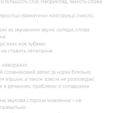
и більшість слів. Наприклад, замість слова
ростіші граматичні конструкції (число,
хожі за звучанням звуки, склади, слова.
ка.
є язик між зубами.
 не ставить запитання.
 невиразно.
й словниковий запас (в нормі близько
ти віршик, а також зовсім не розповідає
и в реченнях, проблеми зі складними
на звукова сторона мовлення – не
еправильно.