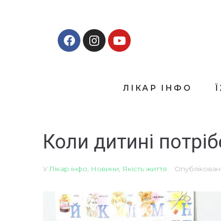
ЛІКАР ІНФО
Коли дитині потрі
У
Лікар інфо
,
Новини
,
Якість життя
Опублікова