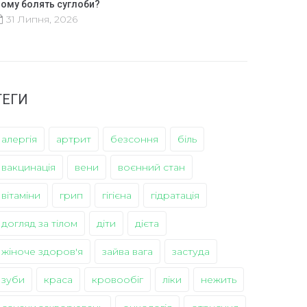
ому болять суглоби?
31 Липня, 2026
ТЕГИ
алергія
артрит
безсоння
біль
вакцинація
вени
воєнний стан
вітаміни
грип
гігієна
гідратація
догляд за тілом
діти
дієта
жіноче здоров'я
зайва вага
застуда
зуби
краса
кровообіг
ліки
нежить