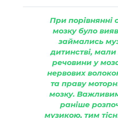
При порівнянні 
мозку було вияв
займались му
дитинстві, мали 
речовини у мозо
нервових волокон
та праву моторн
мозку. Важливим
раніше розпо
музикою, тим тісн