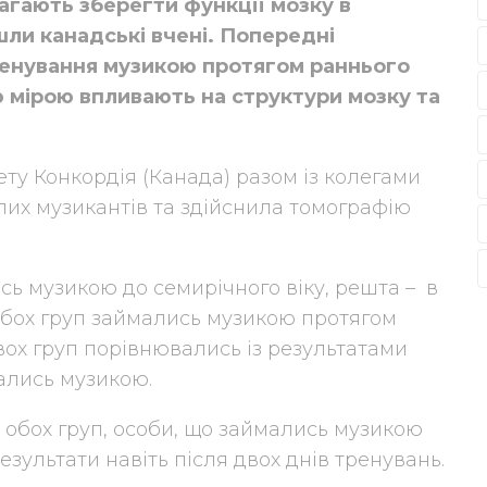
агають зберегти функції мозку в
шли канадські вчені. Попередні
ренування музикою протягом раннього
ю мірою впливають на структури мозку та
ту Конкордія (Канада) разом із колегами
их музикантів та здійснила томографію
сь музикою до семирічного віку, решта – в
обох груп займались музикою протягом
вох груп порівнювались із результатами
ались музикою.
 обох груп, особи, що займались музикою
зультати навіть після двох днів тренувань.