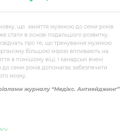
овку, що заняття музикою до семи років
же стати в основі подальшого розвитку.
свідчать про те, що тренування музикою
організму більшою мірою впливають на
ття в пізнішому віці. І канадські вчені
 до семи років допомагає забезпечити
го мозку.
ріалами журналу “Медікс. Антиейджинг”
есу