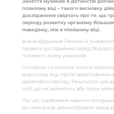
Заняття музикою в дитинстві допом
похилому віці – такого висновку дій
дослідження свідчать про те, що т
періоду розвитку організму більшо
поведінку, ніж в пізнішому віці.
Вчена Вірджинія Пеньюн із Університе
провела дослідження серед 36 доросл
головного мозку учасників.
Половина з учасників почали займати
дорослому віці, проте представники 
однакового періоду. Результати цих д
осіб, що не займались або трохи займ
Під час порівняння навичок моторики
до семи років, демонстрували кращі ре