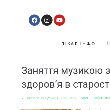
ЛІКАР ІНФО
Заняття музикою 
здоров’я в старост
У
Експертна думка
,
Лікар інфо
,
Новини
,
Якість жи