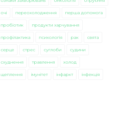
ознаки захворювань
онкологія
отруєння
очі
переохолодження
перша допомога
пробіотик
продукти харчування
профілактика
психологія
рак
свята
серце
стрес
суглоби
судини
схуднення
травлення
холод
щеплення
імунітет
інфаркт
інфекція