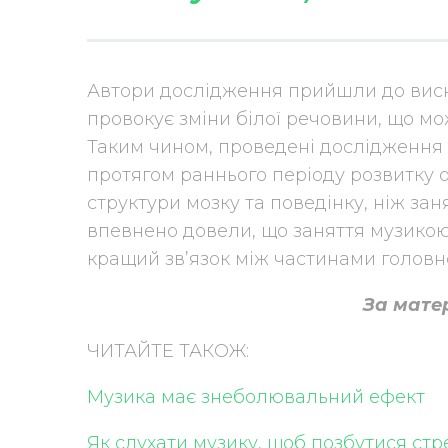
Автори дослідження прийшли до висн
провокує зміни білої речовини, що мо
Таким чином, проведені дослідження 
протягом раннього періоду розвитку 
структури мозку та поведінку, ніж заня
впевнено довели, що заняття музикою
кращий зв’язок між частинами головно
За мате
ЧИТАЙТЕ ТАКОЖ:
Музика має знеболювальний ефект
Як слухати музику, щоб позбутися стр