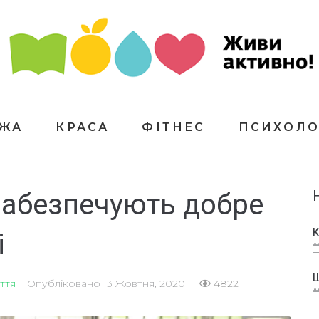
ЇЖА
КРАСА
ФІТНЕС
ПСИХОЛО
забезпечують добре
К
і
Щ
ття
Опубліковано
13 Жовтня, 2020
4822