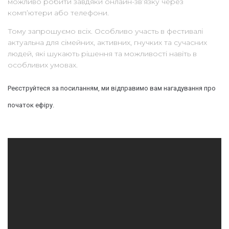
можливо робити завдяки онлайн-зв’язку через
комп’ютери або телефони.
Тому запрошуємо всіх. Особливо участь в фестивалі
актуальна для сімейних, активних, гнучких та сучасних
людей, які шукають рішення та можливості навіть в
особливих умовах.
Реєструйтеся за посиланням
, ми відправимо вам нагадування про
початок ефіру.