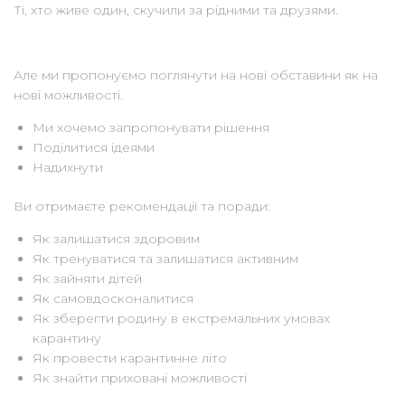
Ті, хто живе один, скучили за рідними та друзями.
Але ми пропонуємо поглянути на нові обставини як на
нові можливості.
Ми хочемо запропонувати рішення
Поділитися ідеями
Надихнути
Ви отримаєте рекомендації та поради:
Як залишатися здоровим
Як тренуватися та залишатися активним
Як зайняти дітей
Як самовдосконалитися
Як зберегти родину в екстремальних умовах
карантину
Як провести карантинне літо
Як знайти приховані можливості