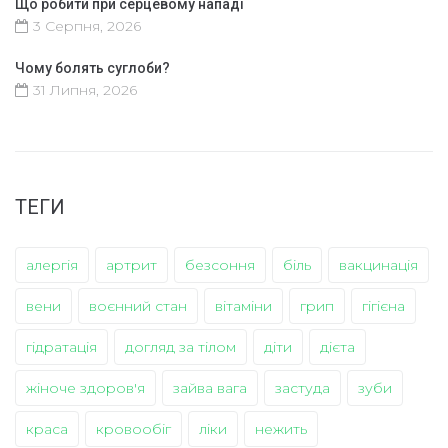
Що робити при серцевому нападі
3 Серпня, 2026
Чому болять суглоби?
31 Липня, 2026
ТЕГИ
алергія
артрит
безсоння
біль
вакцинація
вени
воєнний стан
вітаміни
грип
гігієна
гідратація
догляд за тілом
діти
дієта
жіноче здоров'я
зайва вага
застуда
зуби
краса
кровообіг
ліки
нежить