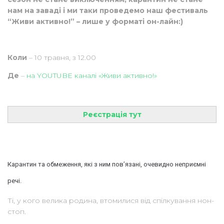
нам на заваді і ми таки проведемо наш фестиваль
“Живи активно!” – лише у форматі он-лайн:)
Коли
– 10 травня, з 12.00
Де
–
на YOUTUBE каналі «Живи активно!»
Реєстрація тут
Карантин та обмеження, які з ним пов’язані, очевидно неприємні
речі.
Ті, у кого велика родина, втомилися від спілкування нон-
стоп.