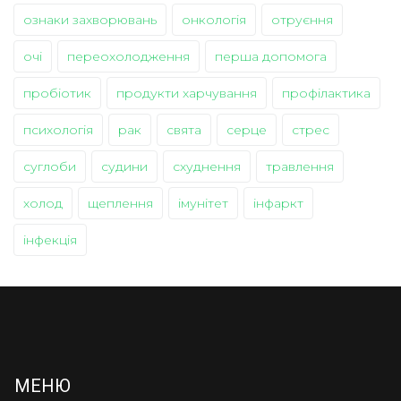
ознаки захворювань
онкологія
отруєння
очі
переохолодження
перша допомога
пробіотик
продукти харчування
профілактика
психологія
рак
свята
серце
стрес
суглоби
судини
схуднення
травлення
холод
щеплення
імунітет
інфаркт
інфекція
МЕНЮ