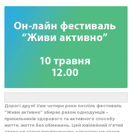
Дорогі друзі! Уже чотири роки поспіль фестиваль
“Живи активно” збирає разом однодумців –
прихильників здорового та активного способу
життя, життя без обмежень. Цей ювілейний п’ятий
сезон не стане виключенням, карантин не стане