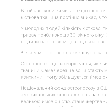
В той час, коли ви читаєте цю інформ
кісткова тканина постійно зникає, в т
У молодих людей кількість кісткової т
триває приблизно до 30-річного віку.
людини настільки міцна і щільна, нас
З віком міцність кісток зменшується, і
Остеопороз – це захворювання, яке ви
тканини. Саме через це вони стають 
крихкими, і тому збільшується ймовір
Національний фонд остеопорозу в США
американських жінок хворіють на осте
великою ймовірністю, стане жертвам