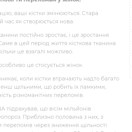
ацію, ваші кістки змінюються. Стара
ой час як створюється нова.
канини постійно зростає, і це зростання
 Саме в цей період життя кісткова тканина
кільки це взагалі можливо.
 особливо це стосується жінок.
никає, коли кістки втрачають надто багато
менш щільними, що робить їх ламкими,
ність різноманітних переломів.
 підрахував, що вісім мільйонів
опороз. Приблизно половина з них, з
и переломів через зниження щільності