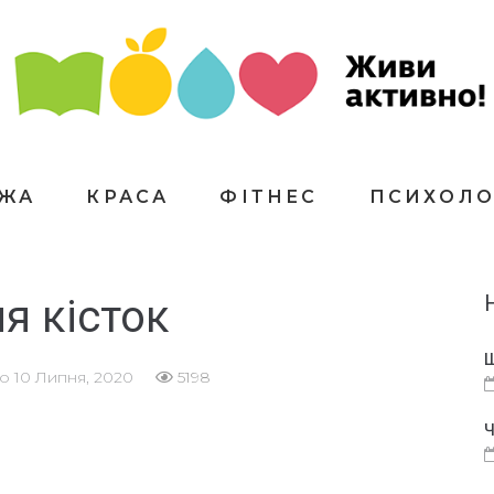
ЇЖА
КРАСА
ФІТНЕС
ПСИХОЛО
я кісток
Щ
но
10 Липня, 2020
5198
Ч