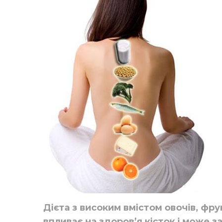
Дієта з високим вмістом овочів, фру
впливає на здоров’я кісток і може з