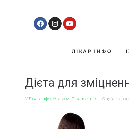
ЛІКАР ІНФО
Дієта для зміцненн
У
Лікар інфо
,
Новини
,
Якість життя
Опублікова