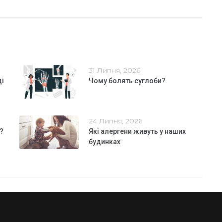
31 Липня, 2026
ді
Чому болять суглоби?
24 Липня, 2026
?
Які алергени живуть у наших
будинках