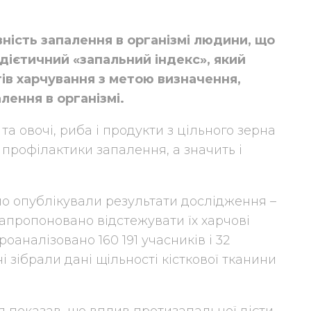
ність запалення в організмі людини, що
 дієтичний «запальний індекс», який
ів харчування з метою визначення,
лення в організмі.
а овочі, риба і продукти з цільного зерна
профілактики запалення, а значить і
йо опублікували результати дослідження –
 запропоновано відстежувати їх харчові
оаналізовано 160 191 учасників і 32
і зібрали дані щільності кісткової тканини