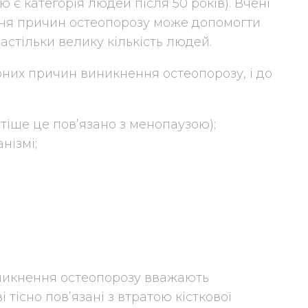
 є категорія людей після 50 років). Вчені
ння причин остеопорозу може допомогти
настільки велику кількість людей.
рних причин виникнення остеопорозу, і до
тіше це пов’язано з менопаузою);
нізмі;
никнення остеопорозу вважають
тісно пов’язані з втратою кісткової