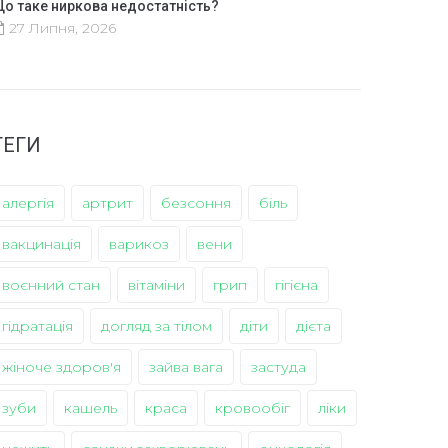
о таке ниркова недостатність?
27 Липня, 2026
ТЕГИ
алергія
артрит
безсоння
біль
вакцинація
варикоз
вени
воєнний стан
вітаміни
грип
гігієна
гідратація
догляд за тілом
діти
дієта
жіноче здоров'я
зайва вага
застуда
зуби
кашель
краса
кровообіг
ліки