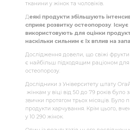
тканини у жінок та чоловіків.
Д
еякі продукти збільшують інтенсив
сприяє розвитку остеопорозу
.
Існує
використовують для оцінки продукт
наскільки сильним є їх вплив на запа
Дослідження довели, що свіжі фрукти т
є найбільш підходящим раціоном для 
остеопорозу.
Дослідники з Університету штату Ога
жінкам у віці від 50 до 79 років було
звички протягом трьох місяців. Було пр
продукти харчування. Крім цього, вчен
у 10 290 жінок.