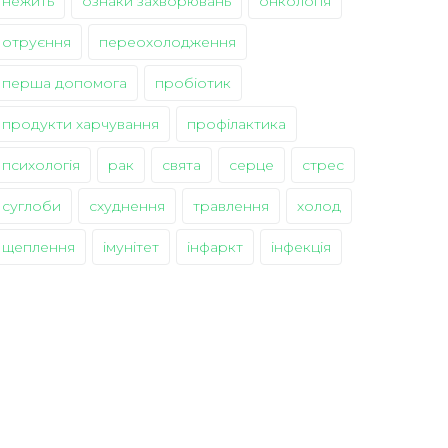
нежить
ознаки захворювань
онкологія
отруєння
переохолодження
перша допомога
пробіотик
продукти харчування
профілактика
психологія
рак
свята
серце
стрес
суглоби
схуднення
травлення
холод
щеплення
імунітет
інфаркт
інфекція