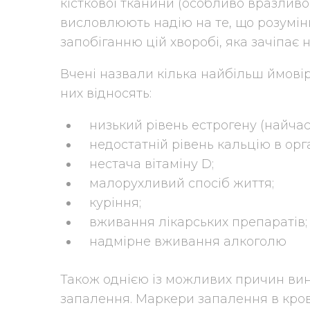
кісткової тканини (особливо вразливою
висловлюють надію на те, що розумі
запобіганню цій хворобі, яка зачіпає 
Вчені назвали кілька найбільш ймові
них відносять:
низький рівень естрогену (найчас
недостатній рівень кальцію в орга
нестача вітаміну D;
малорухливий спосіб життя;
куріння;
вживання лікарських препаратів;
надмірне вживання алкоголю
Також однією із можливих причин ви
запалення. Маркери запалення в крові 