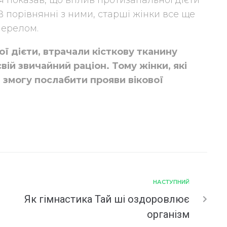
я показав, що вплив протизапальної дієти
В порівнянні з ними, старші жінки все ще
перелом.
ї дієти, втрачали кісткову тканину
свій звичайний раціон. Тому жінки, які
 змогу послабити прояви вікової
НАСТУПНИЙ
Як гімнастика Тай ші оздоровлює
організм