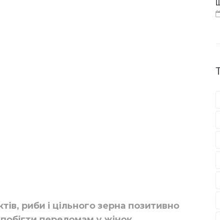
Щ
ктів, риби і цільного зерна позитивно
апобігти переломам у жінок.