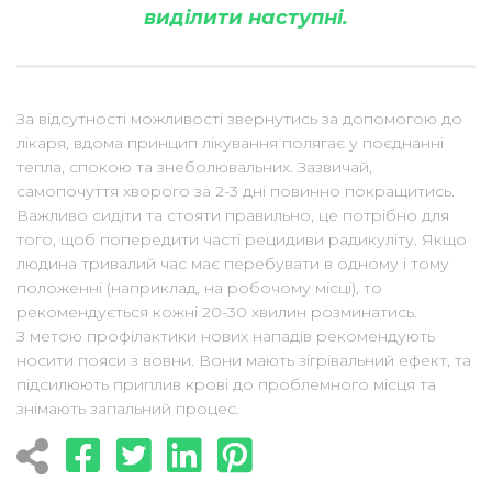
виділити наступні.
За відсутності можливості звернутись за допомогою до
лікаря, вдома принцип лікування полягає у поєднанні
тепла, спокою та знеболювальних. Зазвичай,
самопочуття хворого за 2-3 дні повинно покращитись.
Важливо сидіти та стояти правильно, це потрібно для
того, щоб попередити часті рецидиви радикуліту. Якщо
людина тривалий час має перебувати в одному і тому
положенні (наприклад, на робочому місці), то
рекомендується кожні 20-30 хвилин розминатись.
З метою профілактики нових нападів рекомендують
носити пояси з вовни. Вони мають зігрівальний ефект, та
підсилюють приплив крові до проблемного місця та
знімають запальний процес.