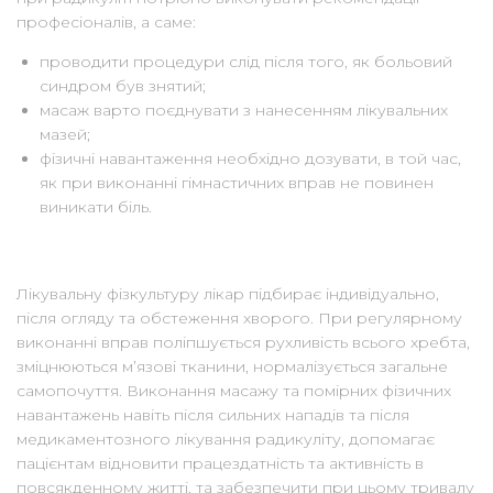
професіоналів, а саме:
проводити процедури слід після того, як больовий
синдром був знятий;
масаж варто поєднувати з нанесенням лікувальних
мазей;
фізичні навантаження необхідно дозувати, в той час,
як при виконанні гімнастичних вправ не повинен
виникати біль.
Лікувальну фізкультуру лікар підбирає індивідуально,
після огляду та обстеження хворого. При регулярному
виконанні вправ поліпшується рухливість всього хребта,
зміцнюються м’язові тканини, нормалізується загальне
самопочуття. Виконання масажу та помірних фізичних
навантажень навіть після сильних нападів та після
медикаментозного лікування радикуліту, допомагає
пацієнтам відновити працездатність та активність в
повсякденному житті, та забезпечити при цьому тривалу