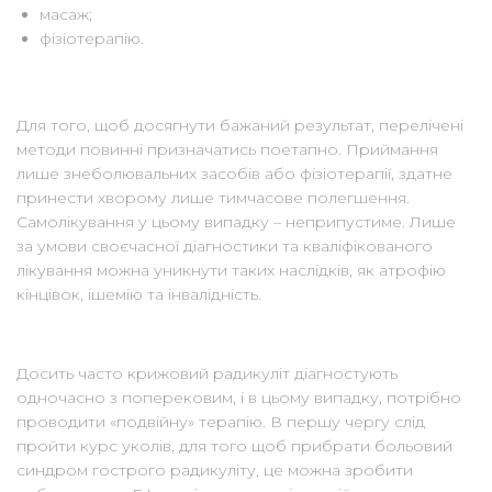
масаж;
фізіотерапію.
Для того, щоб досягнути бажаний результат, перелічені
методи повинні призначатись поетапно. Приймання
лише знеболювальних засобів або фізіотерапії, здатне
принести хворому лише тимчасове полегшення.
Самолікування у цьому випадку – неприпустиме. Лише
за умови своєчасної діагностики та кваліфікованого
лікування можна уникнути таких наслідків, як атрофію
кінцівок, ішемію та інвалідність.
Досить часто крижовий радикуліт діагностують
одночасно з поперековим, і в цьому випадку, потрібно
проводити «подвійну» терапію. В першу чергу слід
пройти курс уколів, для того щоб прибрати больовий
синдром гострого радикуліту, це можна зробити