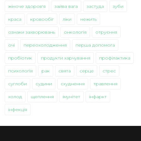
жіноче здоров'я
зайва вага
застуда
зуби
краса
кровообіг
ліки
нежить
ознаки захворювань
онкологія
отруєння
очі
переохолодження
перша допомога
пробіотик
продукти харчування
профілактика
психологія
рак
свята
серце
стрес
суглоби
судини
схуднення
травлення
холод
щеплення
імунітет
інфаркт
інфекція