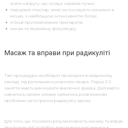
зняти напругу, що сковує нервові пучки;
перцевий пластир, який застосовують локально в
місцях, з найбільшою інтенсивністю болю;
ін’єкції протизапальних препаратів;
масаж та лікувальну фізкультуру.
Масаж та вправи при радикуліті
Такі процедури необхідно проводити в медичному
закладі, під ретельним контролем лікаря. Перші 2-3
заняття мають виконувати виключно фахівці. Далі варто
навчитись своїми силами займатись розв’язанням
проблеми загострення радикуліту вдома.
Для того, що посилити результативність масажу та вправ
при радикуліті потрібно виконувати рекомендації