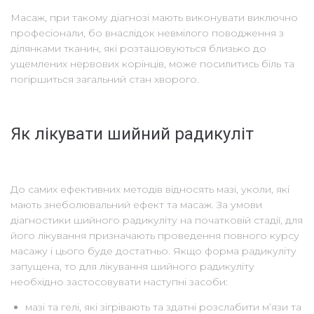
Масаж, при такому діагнозі мають виконувати виключно
професіонали, бо внаслідок невмілого поводження з
ділянками тканин, які розташовуються близько до
ущемлених нервових корінців, може посилитись біль та
погіршиться загальний стан хворого.
Як лікувати шийний радикуліт
До самих ефективних методів відносять мазі, уколи, які
мають знеболювальний ефект та масаж. За умови
діагностики шийного радикуліту на початковій стадії, для
його лікування призначають проведення повного курсу
масажу і цього буде достатньо. Якщо форма радикуліту
запущена, то для лікування шийного радикуліту
необхідно застосовувати наступні засоби:
мазі та гелі, які зігрівають та здатні розслабити м’язи та