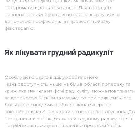
амбулаторно. Ефект від таких маніпуляцій може
протриматись достатньо довго. Для того, щоб
повноцінно пролікуватись потрібно звернутись за
допомогою професіоналів і провести тривалу
фізіотерапію.
Як лікувати грудний радикуліт
Особливістю цього відділу хребта є його
«важкодоступність. Якщо на біль в області попереку та
криж, яка виникла на фоні радикуліту, можна повпливати
за допомогою ін’єкцій та масажу, то при появі сильного
больового синдрому в області лопаток краще
використовувати препарати місцевого застосування. До
них відносять мазі від болю при грудному радикуліті, які
потрібно застосовувати щоденно протягом 7 днів.