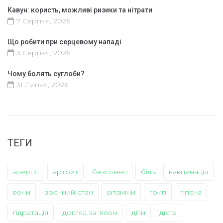
Кавун: користь, можливі ризики та нітрати
7 Серпня, 2026
Що робити при серцевому нападі
3 Серпня, 2026
Чому болять суглоби?
31 Липня, 2026
ТЕГИ
алергія
артрит
безсоння
біль
вакцинація
вени
воєнний стан
вітаміни
грип
гігієна
гідратація
догляд за тілом
діти
дієта