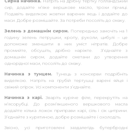
Сирна начинка.
Натріть на дрібну тертку голландський
сир, додайте м’яке вершкове масло, трохи гірчиці.
Подавіть виделкою жовтки варених яєць і додайте до
маси. Добре розмішайте. За потреби посоліть до смаку.
Зелень з домашнім сиром.
Попередньо замочіть на 1
годину зелень петрушки, кропу, руколи, цибулі – це
допоможе зменшити в них уміст нітратів. Добре
промийте, обсушіть, дрібно наріжте. З’єднайте з
домашнім сиром, додайте сметани до утворення
однорідної маси, посоліть до смаку.
Начинка з тунцем.
Тунець з консерви подрібніть
виделкою. Натріть на грубій тертушці варені яйця і
свіжий огірок. Усі компоненти з’єднайте.
Начинка з карі.
Зваріть куряче філе, перекрутіть на
м’ясорубці. До розм’якшеного вершкового масла
додайте кілька ложок приправи карі, сіль і сік цитрини.
З’єднайте з курятиною, добре розмішайте і охолодіть.
Звісно, усі приготовлені заздалегідь бутербродні