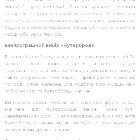
фантазії – дуже широкий. Основне правило – уникати
продуктів і страв, які швидко псуються. Англійці, які
свого часу започаткували моду на пікніки, традиційно
беруть із собою бутерброди (сендвічі), пироги, з напоїв
– воду або чай у термосі.
Безпрограшний вибір – бутерброди
Готувати бутерброди заздалегідь – підхід нерозумний. За
кілька годин вони втратять свіжість, стануть
неапетитними, а за високої температури повітря можуть
навіть зіпсуватися. Тож варто приготувати їх вже на
природі. Отже, наперед слід подбати про складники –
хлібну основу та бутербродні начинки.
Ви можете обрати хліб на свій смак або хрусткі хлібці.
Начинка для бутербродів також може бути
найрізноманітнішою. Нижче наведено декілька варіантів
бутербродної начинки, які неодмінно припадуть до
смаку вашим друзям та дітям.