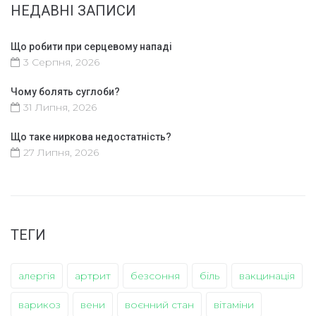
НЕДАВНІ ЗАПИСИ
Що робити при серцевому нападі
3 Серпня, 2026
Чому болять суглоби?
31 Липня, 2026
Що таке ниркова недостатність?
27 Липня, 2026
ТЕГИ
алергія
артрит
безсоння
біль
вакцинація
варикоз
вени
воєнний стан
вітаміни