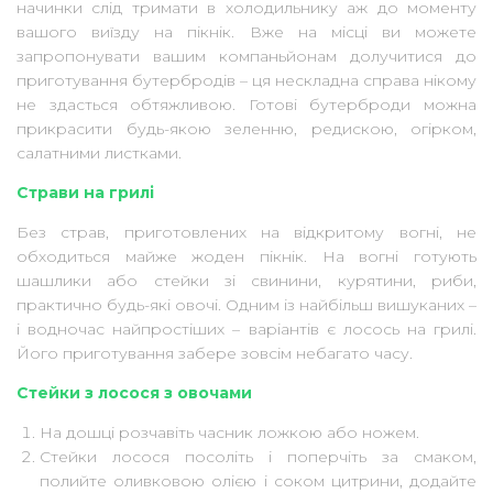
начинки слід тримати в холодильнику аж до моменту
вашого виїзду на пікнік. Вже на місці ви можете
запропонувати вашим компаньйонам долучитися до
приготування бутербродів – ця нескладна справа нікому
не здасться обтяжливою. Готові бутерброди можна
прикрасити будь-якою зеленню, редискою, огірком,
салатними листками.
Страви на грилі
Без страв, приготовлених на відкритому вогні, не
обходиться майже жоден пікнік. На вогні готують
шашлики або стейки зі свинини, курятини, риби,
практично будь-які овочі. Одним із найбільш вишуканих –
і водночас найпростіших – варіантів є лосось на грилі.
Його приготування забере зовсім небагато часу.
Стейки з лосося з овочами
На дошці розчавіть часник ложкою або ножем.
Стейки лосося посоліть і поперчіть за смаком,
полийте оливковою олією і соком цитрини, додайте