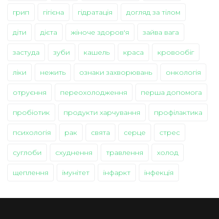
грип
гігієна
гідратація
догляд за тілом
діти
дієта
жіноче здоров'я
зайва вага
застуда
зуби
кашель
краса
кровообіг
ліки
нежить
ознаки захворювань
онкологія
отруєння
переохолодження
перша допомога
пробіотик
продукти харчування
профілактика
психологія
рак
свята
серце
стрес
суглоби
схуднення
травлення
холод
щеплення
імунітет
інфаркт
інфекція