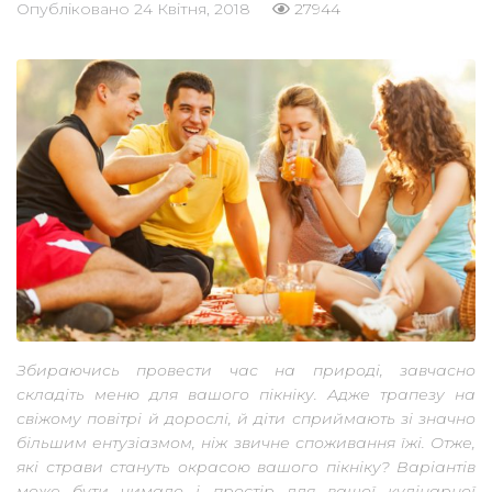
Опубліковано
24 Квітня, 2018
27944
Збираючись провести час на природі, завчасно
складіть меню для вашого пікніку. Адже трапезу на
свіжому повітрі й дорослі, й діти сприймають зі значно
більшим ентузіазмом, ніж звичне споживання їжі. Отже,
які страви стануть окрасою вашого пікніку? Варіантів
може бути чимало і простір для вашої кулінарної