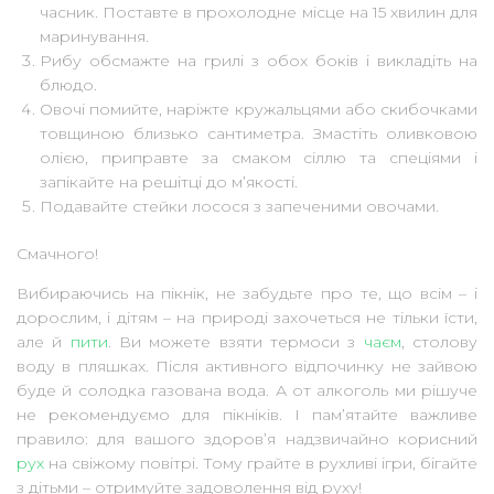
часник. Поставте в прохолодне місце на 15 хвилин для
маринування.
Рибу обсмажте на грилі з обох боків і викладіть на
блюдо.
Овочі помийте, наріжте кружальцями або скибочками
товщиною близько сантиметра. Змастіть оливковою
олією, приправте за смаком сіллю та спеціями і
запікайте на решітці до м’якості.
Подавайте стейки лосося з запеченими овочами.
Смачного!
Вибираючись на пікнік, не забудьте про те, що всім – і
дорослим, і дітям – на природі захочеться не тільки їсти,
але й
пити
. Ви можете взяти термоси з
чаєм
, столову
воду в пляшках. Після активного відпочинку не зайвою
буде й солодка газована вода. А от алкоголь ми рішуче
не рекомендуємо для пікніків. І пам’ятайте важливе
правило: для вашого здоров’я надзвичайно корисний
рух
на свіжому повітрі. Тому грайте в рухливі ігри, бігайте
з дітьми – отримуйте задоволення від руху!