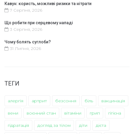
Кавун: користь, можливі ризики та нітрати
7 Серпня, 2026
Що робити при серцевому нападі
3 Серпня, 2026
Чому болять суглоби?
31 Липня, 2026
ТЕГИ
алергія
артрит
безсоння
біль
вакцинація
вени
воєнний стан
вітаміни
грип
гігієна
гідратація
догляд за тілом
діти
дієта