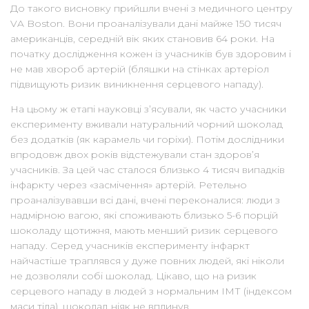
До такого висновку прийшли вчені з медичного центру
VA Boston. Вони проаналізували дані майже 150 тисяч
американців, середній вік яких становив 64 роки. На
початку дослідження кожен із учасників був здоровим і
не мав хвороб артерій (бляшки на стінках артеріол
підвищують ризик виникнення серцевого нападу).
На цьому ж етапі науковці з’ясували, як часто учасники
експерименту вживали натуральний чорний шоколад
без додатків (як карамель чи горіхи). Потім дослідники
впродовж двох років відстежували стан здоров’я
учасників. За цей час сталося близько 4 тисяч випадків
інфаркту через «засмічення» артерій. Ретельно
проаналізувавши всі дані, вчені переконалися: люди з
надмірною вагою, які споживають близько 5-6 порцій
шоколаду щотижня, мають менший ризик серцевого
нападу. Серед учасників експерименту інфаркт
найчастіше траплявся у дуже повних людей, які ніколи
не дозволяли собі шоколад. Цікаво, що на ризик
серцевого нападу в людей з нормальним ІМТ (індексом
маси тіла), шоколад ніяк не вплинув.