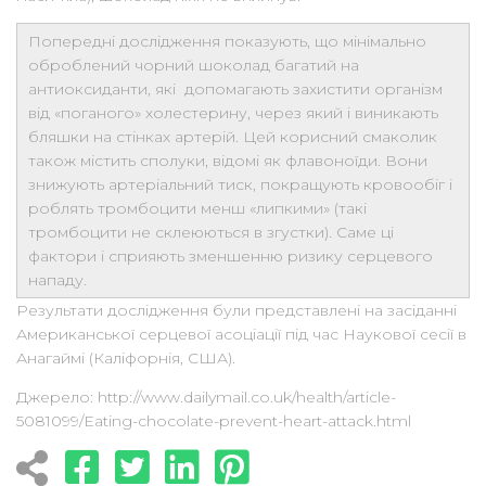
Попередні дослідження показують, що мінімально
оброблений чорний шоколад багатий на
антиоксиданти, які допомагають захистити організм
від «поганого» холестерину, через який і виникають
бляшки на стінках артерій. Цей корисний смаколик
також містить сполуки, відомі як флавоноїди. Вони
знижують артеріальний тиск, покращують кровообіг і
роблять тромбоцити менш «липкими» (такі
тромбоцити не склеюються в згустки). Саме ці
фактори і сприяють зменшенню ризику серцевого
нападу.
Результати дослідження були представлені на засіданні
Американської серцевої асоціації під час Наукової сесії в
Анагаймі (Каліфорнія, США).
Джерело: http://www.dailymail.co.uk/health/article-
5081099/Eating-chocolate-prevent-heart-attack.html