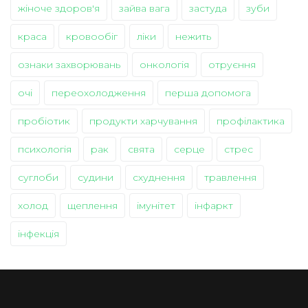
жіноче здоров'я
зайва вага
застуда
зуби
краса
кровообіг
ліки
нежить
ознаки захворювань
онкологія
отруєння
очі
переохолодження
перша допомога
пробіотик
продукти харчування
профілактика
психологія
рак
свята
серце
стрес
суглоби
судини
схуднення
травлення
холод
щеплення
імунітет
інфаркт
інфекція