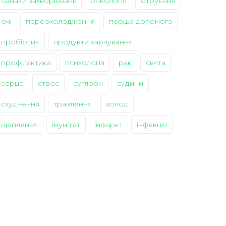
ознаки захворювань
онкологія
отруєння
очі
переохолодження
перша допомога
пробіотик
продукти харчування
профілактика
психологія
рак
свята
серце
стрес
суглоби
судини
схуднення
травлення
холод
щеплення
імунітет
інфаркт
інфекція