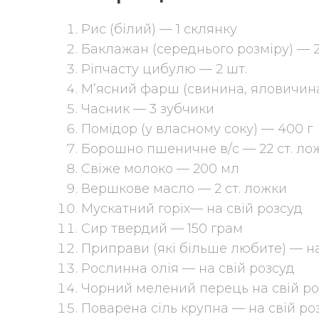
Рис (білий) — 1 склянку
Баклажан (середнього розміру) — 2
Ріпчасту цибулю — 2 шт.
М’ясний фарш (свинина, яловичина
Часник — 3 зубчики
Помідор (у власному соку) — 400 г
Борошно пшеничне в/с — 22 ст. ло
Свіже молоко — 200 мл
Вершкове масло — 2 ст. ложки
Мускатний горіх— на свій розсуд
Сир твердий — 150 грам
Приправи (які більше любите) — на
Рослинна олія — на свій розсуд
Чорний мелений перець на свій ро
Поварена сіль крупна — на свій ро