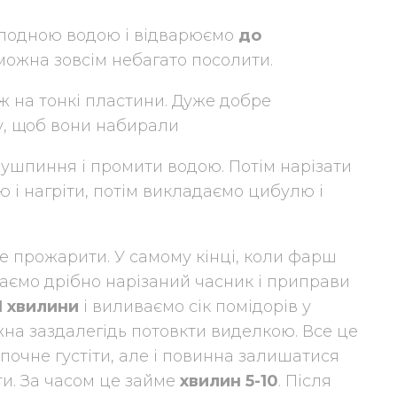
холодною водою і відварюємо
до
 можна зовсім небагато посолити.
ж на тонкі пластини. Дуже добре
ну, щоб вони набирали
лушпиння і промити водою. Потім нарізати
ю і нагріти, потім викладаємо цибулю і
е прожарити. У самому кінці, коли фарш
даємо дрібно нарізаний часник і приправи
1 хвилини
і виливаємо сік помідорів у
жна заздалегідь потовкти виделкою. Все це
 почне густіти, але і повинна залишатися
ти. За часом це займе
хвилин 5-10
. Після