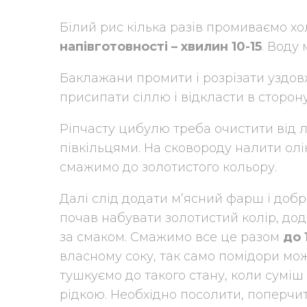
Білий рис кілька разів промиваємо 
напівготовності – хвилин 10-15
. Воду
Баклажани промити і розрізати уздов
присипати сіллю і відкласти в сторо
Ріпчасту цибулю треба очистити від 
півкільцями. На сковороду налити олі
смажимо до золотистого кольору.
Далі слід додати м’ясний фарш і добр
почав набувати золотистий колір, до
за смаком. Смажимо все це разом
до 
власному соку, так само помідори мо
тушкуємо до такого стану, коли суміш
рідкою. Необхідно посолити, поперчи