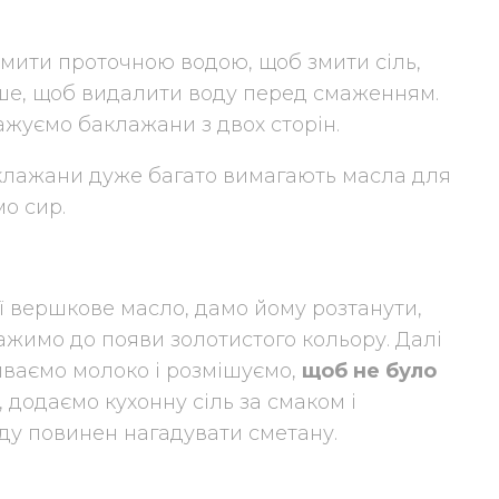
мити проточною водою, щоб змити сіль,
ше, щоб видалити воду перед смаженням.
ажуємо баклажани з двох сторін.
аклажани дуже багато вимагають масла для
о сир.
еї вершкове масло, дамо йому розтанути,
ажимо до появи золотистого кольору. Далі
иваємо молоко і розмішуємо,
щоб не було
 додаємо кухонну сіль за смаком і
яду повинен нагадувати сметану.