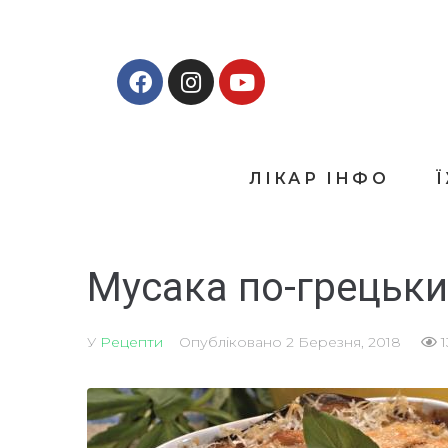
ЛІКАР ІНФО
Мусака по-грецьки
У
Рецепти
Опубліковано
2 Березня, 2018
1