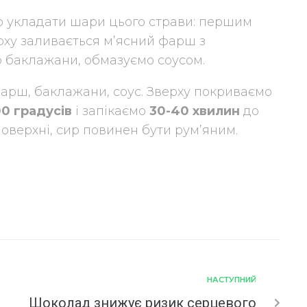
 укладати шари цього страви: першим
рху заливається м’ясний фарш з
 баклажани, обмазуємо соусом.
фарш, баклажани, соус. Зверху покриваємо
0 градусів
і запікаємо
30-40 хвилин
до
поверхні, сир повинен бути рум’яним.
НАСТУПНИЙ
Шоколад знижує ризик серцевого