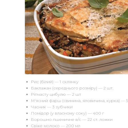
Рис (білий) — 1 склянку
Баклажан (середнього розміру) — 2 шт.
Ріпчасту цибулю — 2 шт
М'ясний фарш (свинина, яловичина, курка) — 
Часник — 3 зубчики
Помідор (у власному соку) — 400 г
Борошно пшеничне в/с — 22 ст. ложки
Свіже молоко — 200 мл