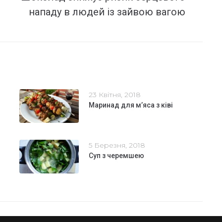
нападу в людей із зайвою вагою
23 Квітня, 2018
Маринад для м’яса з ківі
5 Березня, 2018
Суп з черемшею