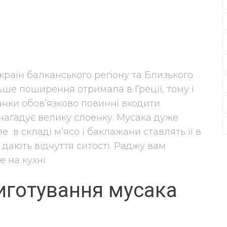
країн балканського регіону та Близького
ьше поширення отримала в Греції, тому і
канки обов’язково повинні входити
 нагадує велику слоенку. Мусака дуже
е в складі м’ясо і баклажани ставлять її в
 дають відчуття ситості. Раджу вам
е на кухні.
риготування мусака