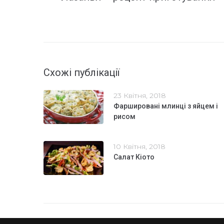
Схожі публікації
23 Квітня, 2018
Фаршировані млинці з яйцем і
рисом
10 Квітня, 2018
Салат Кіото