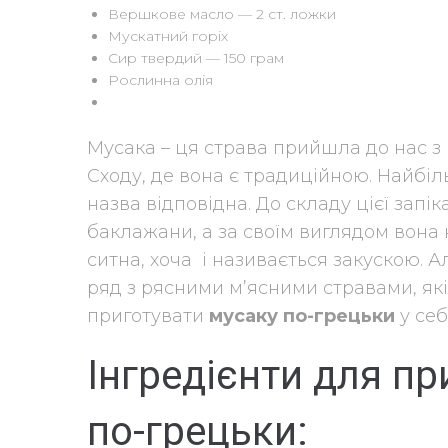
Вершкове масло — 2 ст. ложки
Мускатний горіх
Сир твердий — 150 грам
Рослинна олія
Мусака – ця страва прийшла до нас з 
Сходу, де вона є традиційною. Найбіл
назва відповідна. До складу цієї запі
баклажани, а за своїм виглядом вона
ситна, хоча і називається закускою. Ал
ряд з рясними м’ясними стравами, які
приготувати
мусаку по-грецьки
у себ
Інгредієнти для п
по-грецьки: