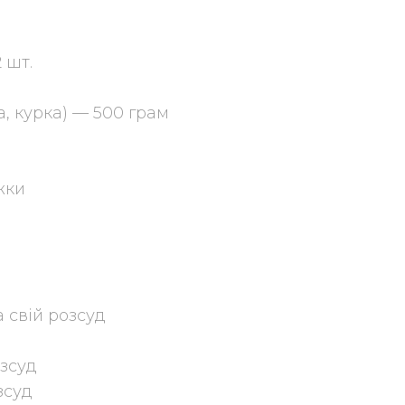
 шт.
, курка) — 500 грам
жки
 свій розсуд
зсуд
зсуд