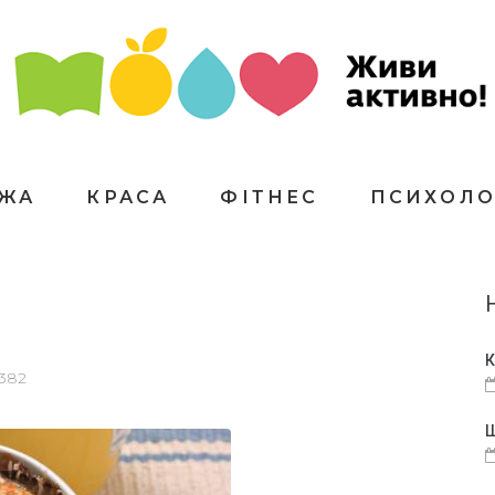
ЇЖА
КРАСА
ФІТНЕС
ПСИХОЛО
К
382
Щ