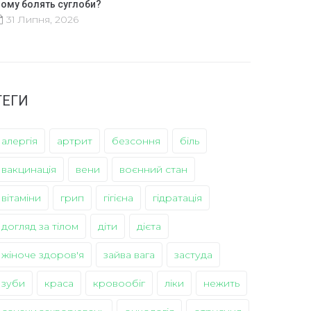
ому болять суглоби?
31 Липня, 2026
ТЕГИ
алергія
артрит
безсоння
біль
вакцинація
вени
воєнний стан
вітаміни
грип
гігієна
гідратація
догляд за тілом
діти
дієта
жіноче здоров'я
зайва вага
застуда
зуби
краса
кровообіг
ліки
нежить