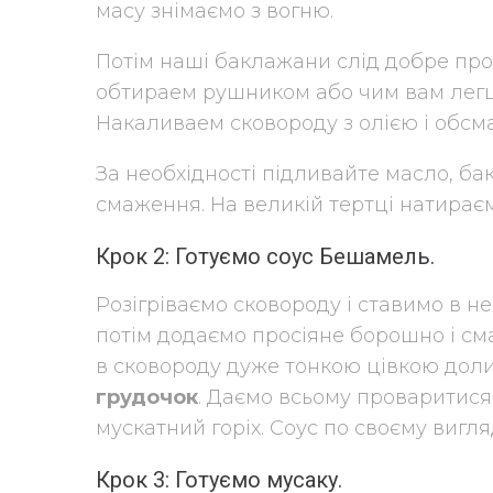
масу знімаємо з вогню.
Потім наші баклажани слід добре про
обтираем рушником або чим вам лег
Накаливаем сковороду з олією і обсм
За необхідності підливайте масло, б
смаження. На великій тертці натираєм
Крок 2: Готуємо соус Бешамель.
Розігріваємо сковороду і ставимо в н
потім додаємо просіяне борошно і см
в сковороду дуже тонкою цівкою дол
грудочок
. Даємо всьому проваритися,
мускатний горіх. Соус по своєму вигл
Крок 3: Готуємо мусаку.