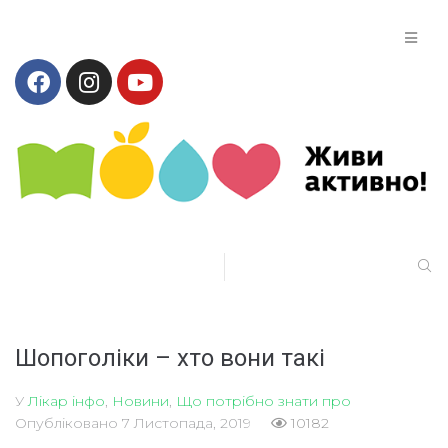
Шопоголіки – хто вони такі
У
Лікар інфо
,
Новини
,
Що потрібно знати про
Опубліковано
7 Листопада, 2019
10182