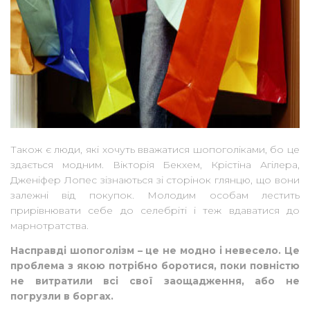
Також є люди, які хочуть вважатися шопоголіками, бо це
здається модним. Вікторія Бекхем, Крістіна Агілера,
Дженіфер Лопес зізнаються зі сторінок глянцю, що вони
залежні від покупок. Молодим особам лестить
прирівнювати себе до селебріті і теж вдаватися до
марнотратства.
Насправді шопоголізм – це не модно і невесело. Це
проблема з якою потрібно боротися, поки повністю
не витратили всі свої заощадження, або не
погрузли в боргах.