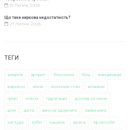
31 Липня, 2026
Що таке ниркова недостатність?
27 Липня, 2026
ТЕГИ
алергія
артрит
безсоння
біль
вакцинація
варикоз
вени
воєнний стан
вітаміни
грип
гігієна
гідратація
догляд за тілом
діти
дієта
жіноче здоров'я
зайва вага
застуда
зуби
кашель
краса
кровообіг