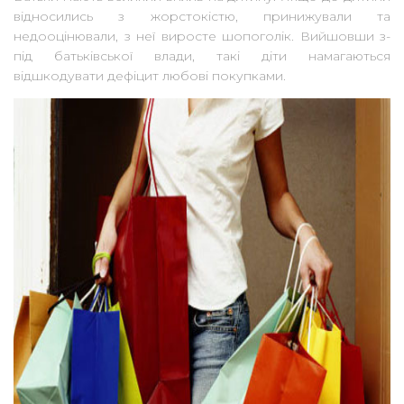
відносились з жорстокістю, принижували та
недооцінювали, з неї виросте шопоголік. Вийшовши з-
під батьківської влади, такі діти намагаються
відшкодувати дефіцит любові покупками.