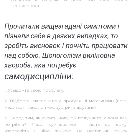
неприємності.
Прочитали вищезгадані симптоми і
пізнали себе в деяких випадках, то
зробіть висновок і почніть працювати
над собою. Шопоголізм виліковна
хвороба, яка потребує
самодисципліни:
1. Усвідомте свою проблему;
2. Підберіть альтернативу прогулянці магазинами (йога,
медитація, танці, фітнес, зустрічі з друзями);
3. Перед тим, як купити нову річ подумайте: а вона вам
потрібна? Якщо сумніваєтесь – йдіть до дому,
«переспіть» з цією думкою. На наступний ранок