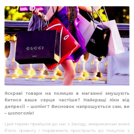
Яскраві товари на полицях в магазині змушують
битися ваше серце частіше? Найкращі ліки від
депресії – шопінг? Висновок напрошується сам, ви
– шопоголік!
Цей термін прийшов до нас з Заходу, американські вчені
б’ють тривогу і порівнюють пристрасть до покупок з