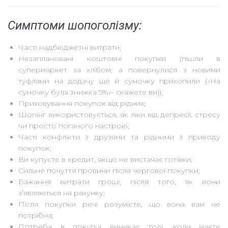
Симптоми шопоголізму:
Часті надбюджетні витрати;
Незаплановані коштовні покупки (пішли в
супермаркет за хлібом, а повернулися з новими
туфлями на додачу ще й сумочку прихопили («На
сумочку була знижка 5%»- скажете ви));
Приховування покупок від рідних;
Шопінг використовується, як ліки від депресії, стресу
чи просто поганого настрою;
Часті конфлікти з друзями та рідними з приводу
покупок;
Ви купуєте в кредит, якщо не вистачає готівки;
Сильне почуття провини після чергової покупки;
Бажання витрати гроші, після того, як вони
з’являються на рахунку;
Після покупки речі розумієте, що вона вам не
потрібна;
Потреба в покупці виникає тоді, коли маєте