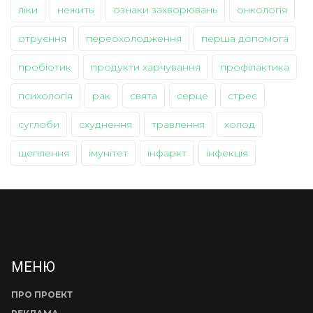
ліки
нежить
ознаки захворювань
онкологія
отруєння
переохолодження
перша допомога
пробіотик
продукти харчування
профілактика
психологія
рак
свята
серце
стрес
суглоби
схуднення
травлення
холод
щеплення
імунітет
інфаркт
інфекція
МЕНЮ
ПРО ПРОЕКТ