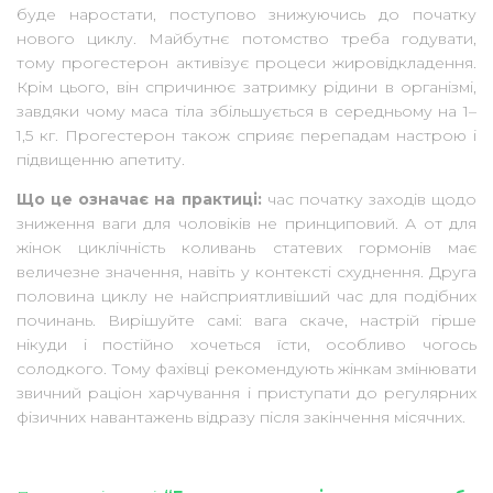
буде наростати, поступово знижуючись до початку
нового циклу. Майбутнє потомство треба годувати,
тому прогестерон активізує процеси жировідкладення.
Крім цього, він спричинює затримку рідини в організмі,
завдяки чому маса тіла збільшується в середньому на 1–
1,5 кг. Прогестерон також сприяє перепадам настрою і
підвищенню апетиту.
Що це означає на практиці:
час початку заходів щодо
зниження ваги для чоловіків не принциповий. А от для
жінок циклічність коливань статевих гормонів має
величезне значення, навіть у контексті схуднення. Друга
половина циклу не найсприятливіший час для подібних
починань. Вирішуйте самі: вага скаче, настрій гірше
нікуди і постійно хочеться їсти, особливо чогось
солодкого. Тому фахівці рекомендують жінкам змінювати
звичний раціон харчування і приступати до регулярних
фізичних навантажень відразу після закінчення місячних.