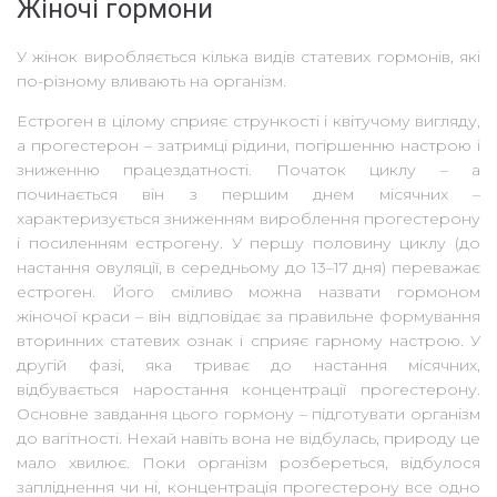
Жіночі гормони
У жінок виробляється кілька видів статевих гормонів, які
по-різному вливають на організм.
Естроген в цілому сприяє стрункості і квітучому вигляду,
а прогестерон – затримці рідини, погіршенню настрою і
зниженню працездатності. Початок циклу – а
починається він з першим днем ​​місячних –
характеризується зниженням вироблення прогестерону
і посиленням естрогену. У першу половину циклу (до
настання овуляції, в середньому до 13–17 дня) переважає
естроген. Його сміливо можна назвати гормоном
жіночої краси – він відповідає за правильне формування
вторинних статевих ознак і сприяє гарному настрою. У
другій фазі, яка триває до настання місячних,
відбувається наростання концентрації прогестерону.
Основне завдання цього гормону – підготувати організм
до вагітності. Нехай навіть вона не відбулась, природу це
мало хвилює. Поки організм розбереться, відбулося
запліднення чи ні, концентрація прогестерону все одно