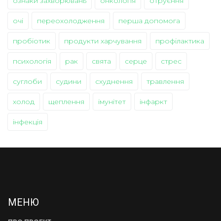
ознаки захворювань
онкологія
отруєння
очі
переохолодження
перша допомога
пробіотик
продукти харчування
профілактика
психологія
рак
свята
серце
стрес
суглоби
судини
схуднення
травлення
холод
щеплення
імунітет
інфаркт
інфекція
МЕНЮ