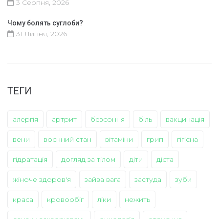
3 Серпня, 2026
Чому болять суглоби?
31 Липня, 2026
ТЕГИ
алергія
артрит
безсоння
біль
вакцинація
вени
воєнний стан
вітаміни
грип
гігієна
гідратація
догляд за тілом
діти
дієта
жіноче здоров'я
зайва вага
застуда
зуби
краса
кровообіг
ліки
нежить