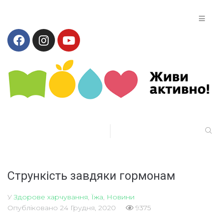
Стрункість завдяки гормонам
У
Здорове харчування
,
Їжа
,
Новини
Опубліковано
24 Грудня, 2020
9375