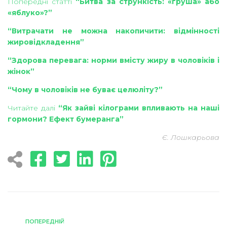
Попередні статті
“Битва за стрункість: «груша» або
«яблуко»?”
“Витрачати не можна накопичити: відмінності
жировідкладення”
“Здорова перевага: норми вмісту жиру в чоловіків і
жінок”
“Чому в чоловіків не буває целюліту?”
Читайте далі
“Як зайві кілограми впливають на наші
гормони? Ефект бумеранга”
Є. Лошкарьова
ПОПЕРЕДНІЙ