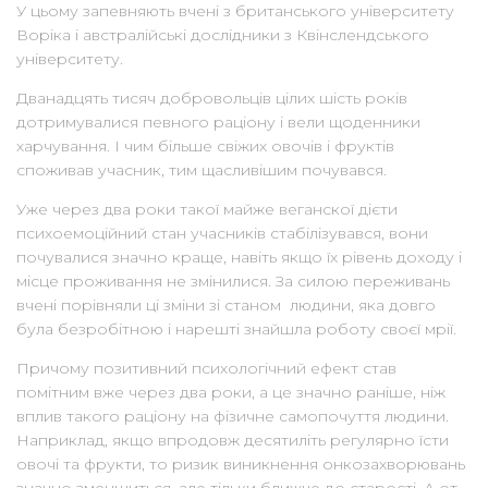
У цьому запевняють вчені з британського університету
Воріка і австралійські дослідники з Квінслендського
університету.
Дванадцять тисяч добровольців цілих шість років
дотримувалися певного раціону і вели щоденники
харчування. І чим більше свіжих овочів і фруктів
споживав учасник, тим щасливішим почувався.
Уже через два роки такої майже веганскої дієти
психоемоційний стан учасників стабілізувався, вони
почувалися значно краще, навіть якщо їх рівень доходу і
місце проживання не змінилися. За силою переживань
вчені порівняли ці зміни зі станом людини, яка довго
була безробітною і нарешті знайшла роботу своєї мрії.
Причому позитивний психологічний ефект став
помітним вже через два роки, а це значно раніше, ніж
вплив такого раціону на фізичне самопочуття людини.
Наприклад, якщо впродовж десятиліть регулярно їсти
овочі та фрукти, то ризик виникнення онкозахворювань
значно зменшиться, але тільки ближче до старості. А от