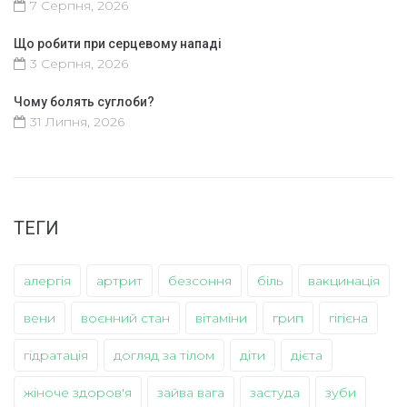
7 Серпня, 2026
Що робити при серцевому нападі
3 Серпня, 2026
Чому болять суглоби?
31 Липня, 2026
ТЕГИ
алергія
артрит
безсоння
біль
вакцинація
вени
воєнний стан
вітаміни
грип
гігієна
гідратація
догляд за тілом
діти
дієта
жіноче здоров'я
зайва вага
застуда
зуби