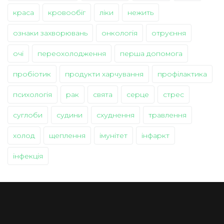
краса
кровообіг
ліки
нежить
ознаки захворювань
онкологія
отруєння
очі
переохолодження
перша допомога
пробіотик
продукти харчування
профілактика
психологія
рак
свята
серце
стрес
суглоби
судини
схуднення
травлення
холод
щеплення
імунітет
інфаркт
інфекція