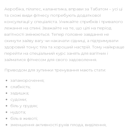
Аеробіка, пілатес, каланетика, вправи за Табатом – усі ці
та схожі види фітнесу потребують додаткової
консультації у спеціаліста. Уникайте стрибків і тривалого
лежання на спині. Зважайте на те, що цілі на період
вагітності змінюються. Тепер головне завдання не
скинути зайву вагу чи накачати сідниці, а підтримувати
здоровий тонус тіла та хороший настрій. Тому найкраще
перейти на спеціальний курс занять для вагітних і
займатися фітнесом для свого задоволення.
Приводом для зупинки тренування мають стати:
запаморочення;
слабкість;
задишка;
судоми;
біль у грудях;
нудота;
біль в животі;
зменшення активності рухів плода, виділення,