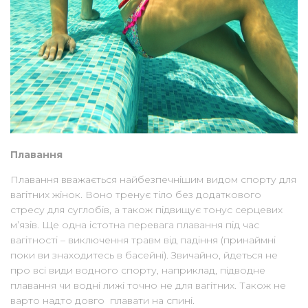
Плавання
Плавання вважається найбезпечнішим видом спорту для
вагітних жінок. Воно тренує тіло без додаткового
стресу для суглобів, а також підвищує тонус серцевих
м’язів. Ще одна істотна перевага плавання під час
вагітності – виключення травм від падіння (принаймні
поки ви знаходитесь в басейні). Звичайно, йдеться не
про всі види водного спорту, наприклад, підводне
плавання чи водні лижі точно не для вагітних. Також не
варто надто довго плавати на спині.