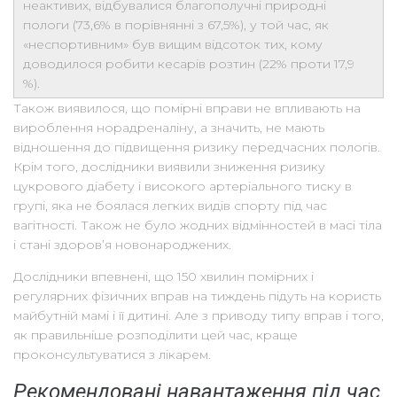
неактивих, відбувалися благополучні природні
пологи (73,6% в порівнянні з 67,5%), у той час, як
«неспортивним» був вищим відсоток тих, кому
доводилося робити кесарів розтин (22% проти 17,9
%).
Також виявилося, що помірні вправи не впливають на
вироблення норадреналіну, а значить, не мають
відношення до підвищення ризику передчасних пологів.
Крім того, дослідники виявили зниження ризику
цукрового діабету і високого артеріального тиску в
групі, яка не боялася легких видів спорту під час
вагітності. Також не було жодних відмінностей в масі тіла
і стані здоров’я новонароджених.
Дослідники впевнені, що 150 хвилин помірних і
регулярних фізичних вправ на тиждень підуть на користь
майбутній мамі і її дитині. Але з приводу типу вправ і того,
як правильніше розподілити цей час, краще
проконсультуватися з лікарем.
Рекомендовані навантаження під час