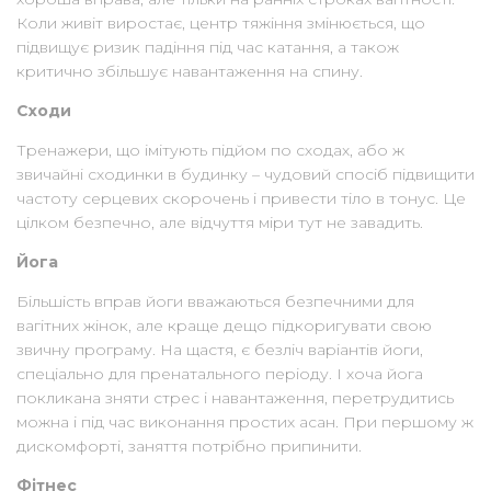
Коли живіт виростає, центр тяжіння змінюється, що
підвищує ризик падіння під час катання, а також
критично збільшує навантаження на спину.
Сходи
Тренажери, що імітують підйом по сходах, або ж
звичайні сходинки в будинку – чудовий спосіб підвищити
частоту серцевих скорочень і привести тіло в тонус. Це
цілком безпечно, але відчуття міри тут не завадить.
Йога
Більшість вправ йоги вважаються безпечними для
вагітних жінок, але краще дещо підкоригувати свою
звичну програму. На щастя, є безліч варіантів йоги,
спеціально для пренатального періоду. І хоча йога
покликана зняти стрес і навантаження, перетрудитись
можна і під час виконання простих асан. При першому ж
дискомфорті, заняття потрібно припинити.
Фітнес