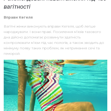
вагітності
Вправи Кегеля
Вагітні жінки виконують вправи Кегеля, щоб легше
народжувати. І вони праві. Посилення м’язів тазового
дна дійсно допомагає розвинути здатність
контролювати м’язи під час пологів, а також зводить до
мінімуму появу таких проблем, як нетримання сечі та
геморой.