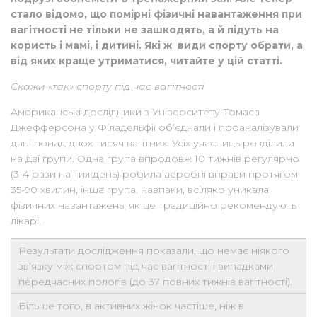
стало відомо, що помірні фізичні навантаження при
вагітності не тільки не зашкодять, а й підуть на
користь і мамі, і дитині. Які ж види спорту обрати, а
від яких краще утриматися, читайте у цій статті.
Скажи «так» спорту під час вагітності
Американські дослідники з Університету Томаса
Джефферсона у Філадельфії об’єднали і проаналізували
дані понад двох тисяч вагітних. Усіх учасниць розділили
на дві групи. Одна група впродовж 10 тижнів регулярно
(3-4 рази на тиждень) робила аеробні вправи протягом
35-90 хвилин, інша група, навпаки, всіляко уникала
фізичних навантажень, як це традиційно рекомендують
лікарі.
Результати дослідження показали, що немає ніякого
зв’язку між спортом під час вагітності і випадками
передчасних пологів (до 37 повних тижнів вагітності).
Більше того, в активних жінок частіше, ніж в