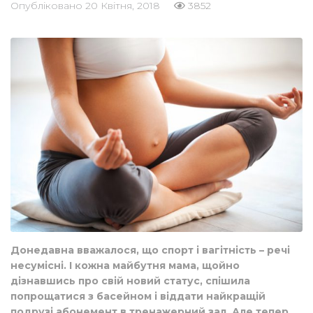
Опубліковано
20 Квітня, 2018
3852
Донедавна вважалося, що спорт і вагітність – речі
несумісні. І кожна майбутня мама, щойно
дізнавшись про свій новий статус, спішила
попрощатися з басейном і віддати найкращій
подрузі абонемент в тренажерний зал. Але тепер