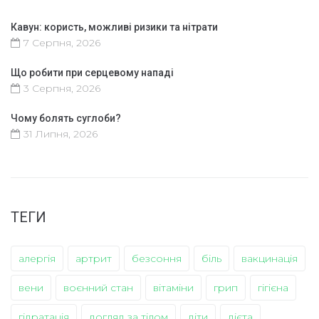
Кавун: користь, можливі ризики та нітрати
7 Серпня, 2026
Що робити при серцевому нападі
3 Серпня, 2026
Чому болять суглоби?
31 Липня, 2026
ТЕГИ
алергія
артрит
безсоння
біль
вакцинація
вени
воєнний стан
вітаміни
грип
гігієна
гідратація
догляд за тілом
діти
дієта