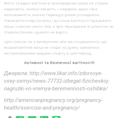
Фото та відео вагітних в тренажерних залах не стільки
надихають, скільки лякають. І недарма, адже така
легковажність значно підвищує ризик ускладнень.
Намагайтеся від початку і до кінця вагітності працювати
лише з масою свого тіла, а про присідання зі штангою чи
гіперекстензію і думати не варто.
Цей список не є вичерпним, але ми сподіваємось, що
жодній вагітній жінці не спаде на думку займатися
екстремальними видами спорту в цей період.
Активної та безпечної вагітності!
Джерела: http://www.likar.info/zdorovye-
vsey-semyi/news-77732-izbegat-fizicheskoj-
nagruzki-vo-vremya-beremennosti-oshibka/
http://americanpregnancy.org/pregnancy-
health/exercise-and-pregnancy/