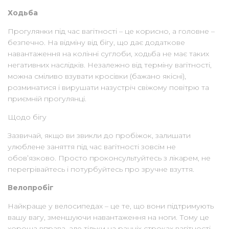
Ходьба
Прогулянки під час вагітності – це корисно, а головне –
безпечно. На відміну від бігу, що дає додаткове
навантаження на колінні суглоби, ходьба не має таких
негативних наслідків. Незалежно від терміну вагітності,
можна сміливо взувати кросівки (бажано якісні),
розминатися і вирушати назустріч свіжому повітрю та
приємній прогулянці.
Щодо бігу
Зазвичай, якщо ви звикли до пробіжок, залишати
улюблене заняття під час вагітності зовсім не
обов’язково. Просто проконсультуйтесь з лікарем, не
перегрівайтесь і потурбуйтесь про зручне взуття.
Велопробіг
Найкраще у велосипедах – це те, що вони підтримують
вашу вагу, зменшуючи навантаження на ноги. Тому це
хороша вправа, але тільки на ранніх строках вагітності.