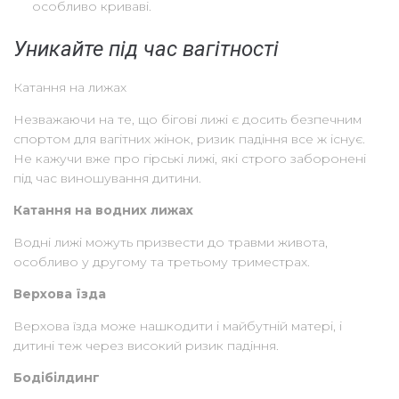
особливо криваві.
Уникайте під час вагітності
Катання на лижах
Незважаючи на те, що бігові лижі є досить безпечним
спортом для вагітних жінок, ризик падіння все ж існує.
Не кажучи вже про гірські лижі, які строго заборонені
під час виношування дитини.
Катання на водних лижах
Водні лижі можуть призвести до травми живота,
особливо у другому та третьому триместрах.
Верхова їзда
Верхова їзда може нашкодити і майбутній матері, і
дитині теж через високий ризик падіння.
Бодібілдинг