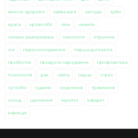
жіноче здоров'я
зайва вага
застуда
зуби
краса
кровообіг
ліки
нежить
ознаки захворювань
онкологія
отруєння
очі
переохолодження
перша допомога
пробіотик
продукти харчування
профілактика
психологія
рак
свята
серце
стрес
суглоби
судини
схуднення
травлення
холод
щеплення
імунітет
інфаркт
інфекція