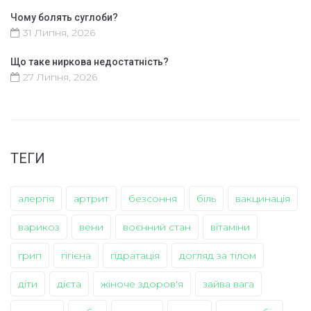
Чому болять суглоби?
31 Липня, 2026
Що таке ниркова недостатність?
27 Липня, 2026
ТЕГИ
алергія
артрит
безсоння
біль
вакцинація
варикоз
вени
воєнний стан
вітаміни
грип
гігієна
гідратація
догляд за тілом
діти
дієта
жіноче здоров'я
зайва вага