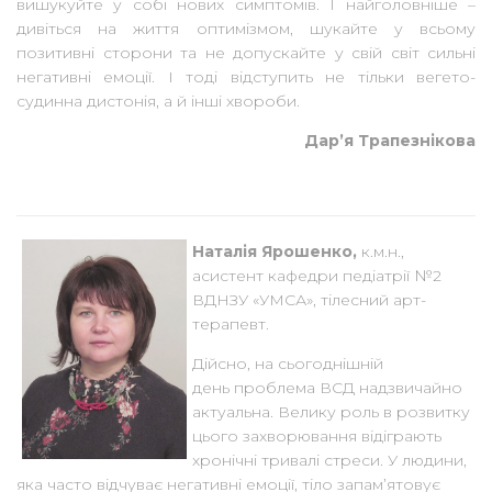
вишукуйте у собі нових симптомів. І найголовніше –
дивіться на життя оптимізмом, шукайте у всьому
позитивні сторони та не допускайте у свій світ сильні
негативні емоції. І тоді відступить не тільки вегето-
судинна дистонія, а й інші хвороби.
Дар’я Трапезнікова
Н
аталія Ярошенко,
к.м.н.,
асистент кафедри педіатрії №2
ВДНЗУ «УМСА», тілесний арт-
терапевт.
Дійсно, на сьогоднішній
день проблема ВСД надзвичайно
актуальна.
Велику роль в розвитку
цього захворювання відіграють
хронічні тривалі стреси. У людини,
яка часто відчуває негативні емоції, тіло запам’ятовує