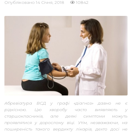
Опубліковано
14 Січня, 2018
10842
Абревіатура ВСД у графі «діагноз» давно не є
рідкісною. Цю хворобу часто виявляють у
старшокласників, але деякі симптоми можуть
проявлятися у дорослому віці. Утім, незважаючи, на
поширеність такого вердикту лікарів, дехто досі не