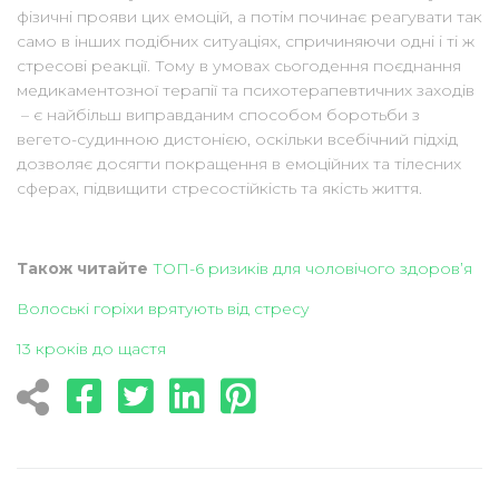
фізичні прояви цих емоцій, а потім починає реагувати так
само в інших подібних ситуаціях, спричиняючи одні і ті ж
стресові реакції. Тому в умовах сьогодення поєднання
медикаментозної терапії та психотерапевтичних заходів
– є найбільш виправданим способом боротьби з
вегето-судинною дистонією, оскільки всебічний підхід
дозволяє досягти покращення в емоційних та тілесних
сферах, підвищити стресостійкість та якість життя.
Також читайте
ТОП-6 ризиків для чоловічого здоров’я
Волоські горіхи врятують від стресу
13 кроків до щастя