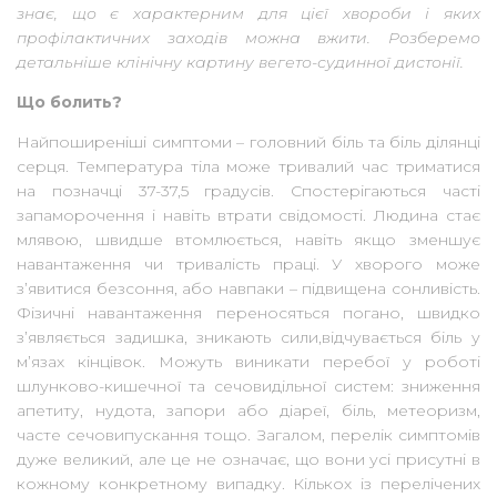
знає, що є характерним для цієї хвороби і яких
профілактичних заходів можна вжити. Розберемо
детальніше клінічну картину вегето-судинної дистонії.
Що болить?
Найпоширеніші симптоми – головний біль та біль ділянці
серця. Температура тіла може тривалий час триматися
на позначці 37-37,5 градусів. Спостерігаються часті
запаморочення і навіть втрати свідомості. Людина стає
млявою, швидше втомлюється, навіть якщо зменшує
навантаження чи тривалість праці. У хворого може
з’явитися безсоння, або навпаки – підвищена сонливість.
Фізичні навантаження переносяться погано, швидко
з’являється задишка, зникають сили,відчувається біль у
м’язах кінцівок. Можуть виникати перебої у роботі
шлунково-кишечної та сечовидільної систем: зниження
апетиту, нудота, запори або діареї, біль, метеоризм,
часте сечовипускання тощо. Загалом, перелік симптомів
дуже великий, але це не означає, що вони усі присутні в
кожному конкретному випадку. Кількох із перелічених