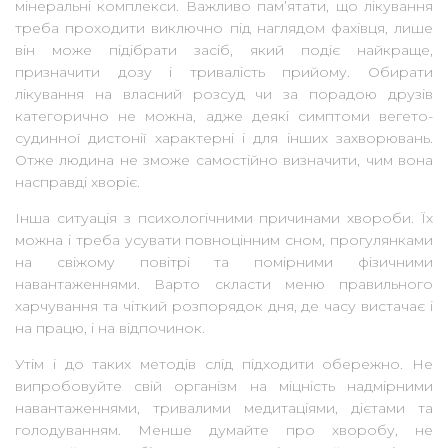
мінеральні комплекси. Важливо пам’ятати, що лікування
треба проходити виключно під наглядом фахівця, лише
він може підібрати засіб, який подіє найкраще,
призначити дозу і тривалість прийому. Обирати
лікування на власний розсуд чи за порадою друзів
категорично не можна, адже деякі симптоми вегето-
судинної дистонії характерні і для інших захворювань.
Отже людина не зможе самостійно визначити, чим вона
насправді хворіє.
Інша ситуація з психологічними причинами хвороби. Їх
можна і треба усувати повноцінним сном, прогулянками
на свіжому повітрі та помірними фізичними
навантаженнями. Варто скласти меню правильного
харчування та чіткий розпорядок дня, де часу вистачає і
на працю, і на відпочинок.
Утім і до таких методів слід підходити обережно. Не
випробовуйте свій організм на міцність надмірними
навантаженнями, тривалими медитаціями, дієтами та
голодуванням. Менше думайте про хворобу, не