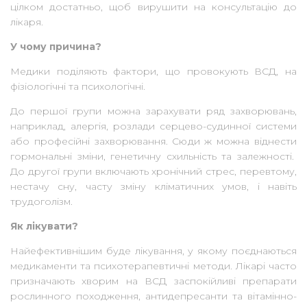
цілком достатньо, щоб вирушити на консультацію до
лікаря.
У чому причина?
Медики поділяють фактори, що провокують ВСД, на
фізіологічні та психологічні.
До першої групи можна зарахувати ряд захворювань,
наприклад, алергія, розлади серцево-судинної системи
або професійні захворювання. Сюди ж можна віднести
гормональні зміни, генетичну схильність та залежності.
До другої групи включають хронічний стрес, перевтому,
нестачу сну, часту зміну кліматичних умов, і навіть
трудоголізм.
Як лікувати?
Найефективнішим буде лікування, у якому поєднаються
медикаменти та психотерапевтичні методи. Лікарі часто
призначають хворим на ВСД заспокійливі препарати
рослинного походження, антидепресанти та вітамінно-