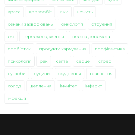
краса
кровообіг
ліки
нежить
ознаки захворювань
онкологія
отруєння
очі
переохолодження
перша допомога
пробіотик
продукти харчування
профілактика
психологія
рак
свята
серце
стрес
суглоби
судини
схуднення
травлення
холод
щеплення
імунітет
інфаркт
інфекція