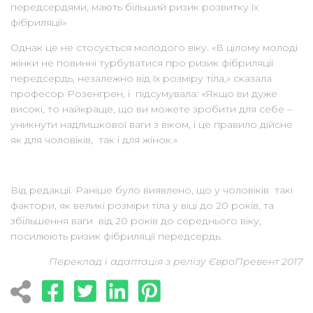
передсердями, мають більший ризик розвитку їх
фібриляції»
Однак це не стосується молодого віку. «В цілому молоді
жінки не повинні турбуватися про ризик фібриляції
передсердь, незалежно від їх розміру тіла,» сказала
професор Розенгрен, і підсумувала: «Якщо ви дуже
високі, то найкраще, що ви можете зробити для себе –
уникнути надлишкової ваги з віком, і це правило дійсне
як для чоловіків, так і для жінок.»
Від редакції. Раніше було виявлено, що у чоловіків такі
фактори, як великі розміри тіла у віці до 20 років, та
збільшення ваги від 20 років до середнього віку,
посилюють ризик фібриляції передсердь.
Переклад і адаптація з релізу ЄвроПревент 2017