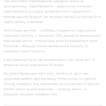
Такі висновки оприлюднили шведські вчені на
цьогорічному ЄвроПревент – щорічному конгресі
Європейської асоціації профілактичної кардіології –
міжнародному форумі, де провідні фахівці зустрічаються
задля обміну знаннями.
Миготлива аритмія – найбільш поширене порушення
серцевого ритму, з високим, 20%, ризиком виникнення
впродовж життя. Найчастіше вона розвивається після
60 років, і збільшує ризик виникнення інсульту та
серцевої недостатності.
У дослідженні було проаналізовано стан здоров’я 1,5
мільйона жінок впродовж 30 років.
До уваги брали дані про вагу, вагітності, зріст, вік,
цукровий діабет, аретеріальну гіпертонзію та куріння.
Площу поверхні тіла, визначали на основі ваги й зросту.
Великі жінки за визначенням – це вищі, важчі, і з
більшою площею поверхні тіла.