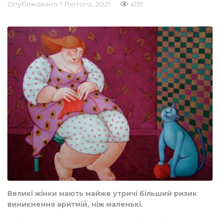
Опубліковано
1 Лютого, 2021
4119
Великі жінки мають майже утричі більший ризик
виникнення аритмій, ніж маленькі.