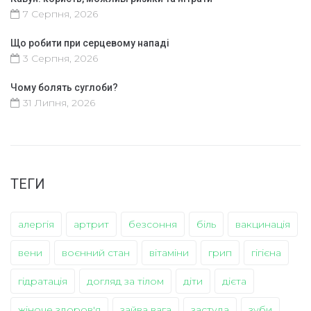
7 Серпня, 2026
Що робити при серцевому нападі
3 Серпня, 2026
Чому болять суглоби?
31 Липня, 2026
ТЕГИ
алергія
артрит
безсоння
біль
вакцинація
вени
воєнний стан
вітаміни
грип
гігієна
гідратація
догляд за тілом
діти
дієта
жіноче здоров'я
зайва вага
застуда
зуби