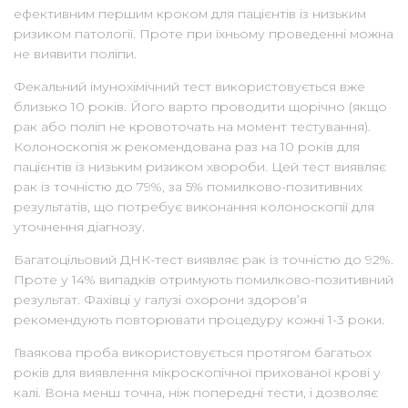
ефективним першим кроком для пацієнтів із низьким
ризиком патології. Проте при їхньому проведенні можна
не виявити поліпи.
Фекальний імунохімічний тест використовується вже
близько 10 років. Його варто проводити щорічно (якщо
рак або поліп не кровоточать на момент тестування).
Колоноскопія ж рекомендована раз на 10 років для
пацієнтів із низьким ризиком хвороби. Цей тест виявляє
рак із точністю до 79%, за 5% помилково-позитивних
результатів, що потребує виконання колоноскопії для
уточнення діагнозу.
Багатоцільовий ДНК-тест виявляє рак із точністю до 92%.
Проте у 14% випадків отримують помилково-позитивний
результат. Фахівці у галузі охорони здоров’я
рекомендують повторювати процедуру кожні 1-3 роки.
Гваякова проба використовується протягом багатьох
років для виявлення мікроскопічної прихованої крові у
калі. Вона менш точна, ніж попередні тести, і дозволяє