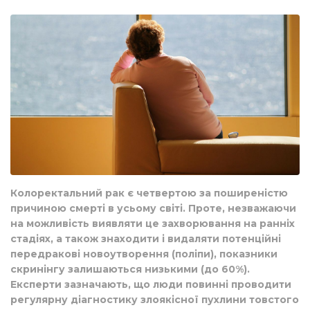
Колоректальний рак є четвертою за поширеністю
причиною смерті в усьому світі. Проте, незважаючи
на можливість виявляти це захворювання на ранніх
стадіях, а також знаходити і видаляти потенційні
передракові новоутворення (поліпи), показники
скринінгу залишаються низькими (до 60%).
Експерти зазначають, що люди повинні проводити
регулярну діагностику злоякісної пухлини товстого