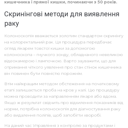
кишечника і прямої кишки, починаючи з 50 років.
Скринінгові методи для виявлення
раку
Колоноскопія вважається золотим стандартом скринінгу
на колоректальний рак. Ця процедура передбачає
огляд лікарем товстої кишки за допомогою
колоноскопа – гнучкого зонду, обладнаного невеликою
відеокамерою і лампочкою. Варто зауважити, що для
отримання чіткого уявлення про стан стінок кишечника
він повинен бути повністю порожнім.
Втім найкращим методом обстеження на початковому
етапі залишається проба на кров у калі. Цю процедуру
можна проводити за направленням лікаря або вдома.
Якщо ж результат свідчить про відхилення показників від
норми, потрібна колоноскопія для діагностування раку
або видалення поліпів, щоб запобігти хворобі.
На даний час Управління з контролю за продуктами і