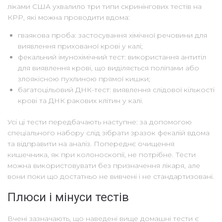
ліками США ухвалило три типи скринінгових тестів на
КРР, які можна проводити вдома:
гваякова проба: застосування хімічної речовини для
виявлення прихованої крові у калі;
фекальний імунохімічний тест: використання антитіл
для виявлення крові, що виділяється поліпами або
злоякісною пухлиною прямої кишки;
багатоцільовий ДНК-тест: виявлення слідової кількості
крові та ДНК ракових клітин у калі.
Усі ці тести передбачають наступне: за допомогою
спеціального набору слід зібрати зразок фекалій вдома
та відправити на аналіз. Попереднє очищення
кишечника, як при колоноскопії, не потрібне. Тести
можна використовувати без призначення лікаря, але
вони поки що достатньо не вивчені і не стандартизовані.
Плюси і мінуси тестів
Вчені зазначають, що наведені вище домашні тести є