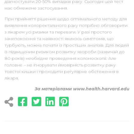
діагностувати 20-50% випадків раку. Сьогодні цей тест
має обмежене застосування.
При прийнятті рішення щодо оптимального методу для
виявлення колоректального раку потрібно обговорити
з лікарем усі ризики та переваги. У разі простого
занепокоєння та наявності якихось симптомів, що
турбують, можна почати із простіших аналізів. Для людей
із підвищеним ризиком розвитку хвороби (зазвичай до
80 років) необхідне проведення колоноскопії. Але
головне – не ігнорувати ймовірність розвитку раку
товстої кишки і проходити регулярне обстеження в
лікаря.
За матеріалами www.health.harvard.edu