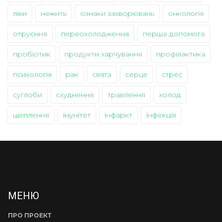
ліки
нежить
ознаки захворювань
онкологія
отруєння
переохолодження
перша допомога
пробіотик
продукти харчування
профілактика
психологія
рак
свята
серце
стрес
суглоби
схуднення
травлення
холод
щеплення
імунітет
інфаркт
інфекція
МЕНЮ
ПРО ПРОЕКТ