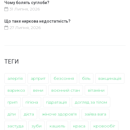
Чому болять суглоби?
31 Липня, 2026
Що таке ниркова недостатність?
27 Липня, 2026
ТЕГИ
алергія
артрит
безсоння
біль
вакцинація
варикоз
вени
воєнний стан
вітаміни
грип
гігієна
гідратація
догляд за тілом
діти
дієта
жіноче здоров'я
зайва вага
застуда
зуби
кашель
краса
кровообіг