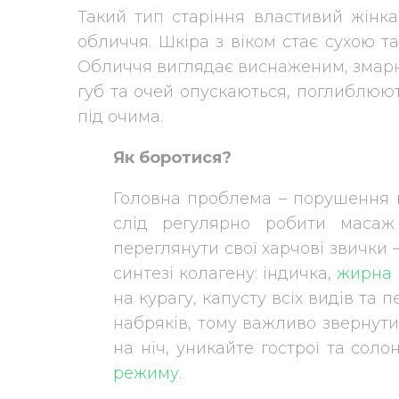
Такий тип старіння властивий жін
обличчя. Шкіра з віком стає сухою т
Обличчя виглядає виснаженим, змарні
губ та очей опускаються, поглиблюю
під очима.
Як боротися?
Головна проблема – порушення мі
слід регулярно робити масаж 
переглянути свої харчові звички –
синтезі колагену: індичка,
жирна 
на курагу, капусту всіх видів та
набряків, тому важливо звернути 
на ніч, уникайте гострої та сол
режиму
.