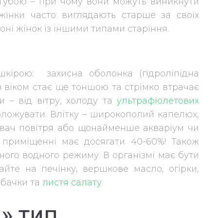
губою – при чому вони можуть виникнути
 жінки часто виглядають старше за своїх
фоні жінок із іншими типами старіння.
кірою: захисна оболонка (гідроліпідна
, з віком стає ще тоншою та стрімко втрачає
и – від вітру, холоду та
ультрафіолетових
воложувати. Влітку – широкополий капелюх,
увач повітря або щонайменше акваріум чи
у приміщенні має досягати 40-60%! Також
ого водного режиму. В організмі має бути
айте на печінку, вершкове масло, огірки,
абачки та
листя салату
.
» тип