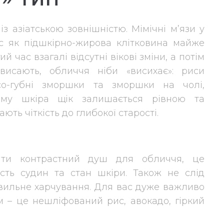
із азіатською зовнішністю. Мімічні м’язи у
ас як підшкірно-жирова клітковина майже
й час взагалі відсутні вікові зміни, а потім
висають, обличчя ніби «висихає»: риси
со-губні зморшки та зморшки на чолі,
ьому шкіра щік залишається рівною та
ють чіткість до глибокої старості.
ати контрастний душ для обличчя, це
сть судин та стан шкіри. Також не слід
авильне харчування. Для вас дуже важливо
м – це нешліфований рис, авокадо, гіркий