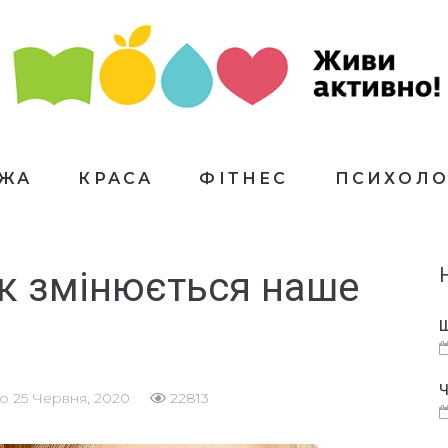
ЇЖА
КРАСА
ФІТНЕС
ПСИХОЛО
як змінюється наше
Щ
Ч
но
25 Червня, 2020
22813