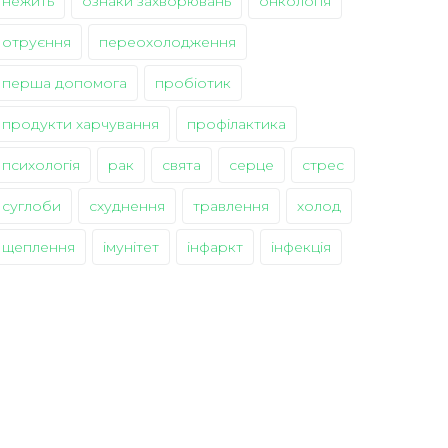
нежить
ознаки захворювань
онкологія
отруєння
переохолодження
перша допомога
пробіотик
продукти харчування
профілактика
психологія
рак
свята
серце
стрес
суглоби
схуднення
травлення
холод
щеплення
імунітет
інфаркт
інфекція