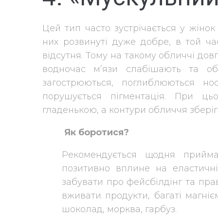
Цей тип часто зустрічається у жінок 
них розвинуті дуже добре, в той ч
відсутня. Тому на такому обличчі довги
водночас м’язи слабішають та об
загострюються, поглиблюються но
порушується пігментація. При ц
гладенькою, а контури обличчя зберіга
Як боротися?
Рекомендується щодня прийм
позитивно вплине на еластичні
забувати про фейсбілдінг та пр
вживати продукти, багаті магніє
шоколад, морква, гарбуз.