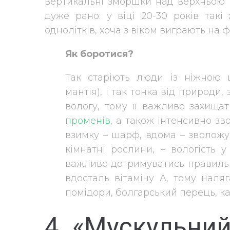
вертикальні зморшки над верхньою 
дуже рано: у віці 20-30 років такі
однолітків, хоча з віком виграють на 
Як боротися?
Так старіють люди із ніжною ш
мантія), і так тонка від природи
вологу, тому її важливо захищат
променів
, а також інтенсивно з
взимку – шарф, вдома – зволож
кімнатні рослини, – вологість 
важливо дотримуватись правильн
вдосталь вітаміну А, тому наляг
помідори, болгарський перець, к
4. «Мускульний