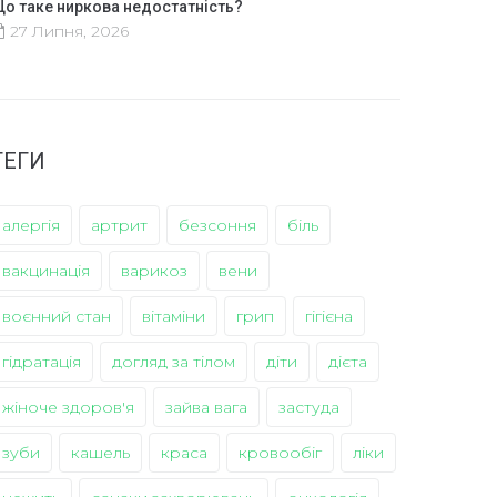
о таке ниркова недостатність?
27 Липня, 2026
ТЕГИ
алергія
артрит
безсоння
біль
вакцинація
варикоз
вени
воєнний стан
вітаміни
грип
гігієна
гідратація
догляд за тілом
діти
дієта
жіноче здоров'я
зайва вага
застуда
зуби
кашель
краса
кровообіг
ліки