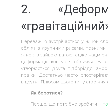
2. «Деформ
«гравітаційний
Переважно зустрічається у жінок сло
облич із крупними рисами, повними 
жінок із зайвою вагою, адже надмір
деформації контурів обличчя. В р
утворюється друге підборіддя, змо
повіки. Достатньо часто спостеріга
відсутні. Плюсом цього типу старіння
Як боротися?
Перше, що потрібно зробити –
по