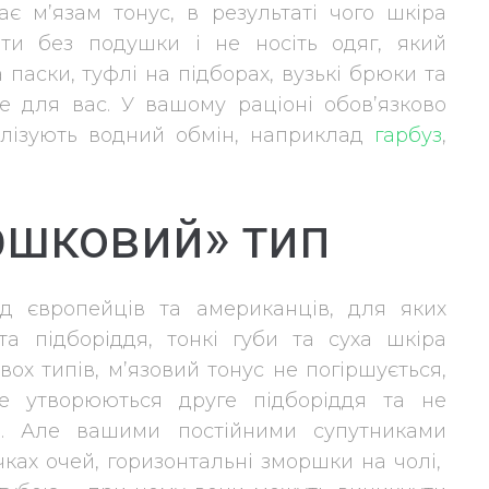
є м’язам тонус, в результаті чого шкіра
пати без подушки і не носіть одяг, який
а паски, туфлі на підборах, вузькі брюки та
не для вас. У вашому раціоні обов’язково
алізують водний обмін, наприклад
гарбуз
,
ршковий» тип
д європейців та американців, для яких
та підборіддя, тонкі губи та суха шкіра
вох типів, м’язовий тонус не погіршується,
е утворюються друге підборіддя та не
я. Але вашими постійними супутниками
чках очей, горизонтальні зморшки на чолі,