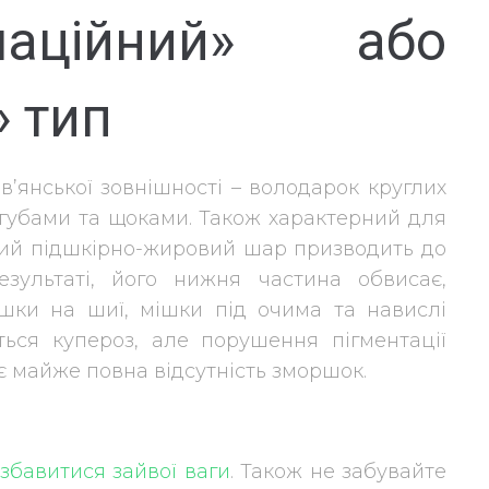
аційний» або
» тип
в’янської зовнішності – володарок круглих
губами та щоками. Також характерний для
ний підшкірно-жировий шар призводить до
езультаті, його нижня частина обвисає,
ршки на шиї, мішки під очима та навислі
ється купероз, але порушення пігментації
 є майже повна відсутність зморшок.
збавитися зайвої ваги
. Також не забувайте