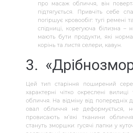
про масаж обличчя, він поверта
підтягується. Привчіть себе с
погіршує кровообіг: тугі ремені т
спідниці, корегуюча білизна – 
мають бути продукти, які норм
корінь та листя селери, кавун.
3. «Дрібнозмо
Цей тип старіння поширений сере
характерні чітко окреслені вилиці 
обличчя. На відміну від попередніх д
овал обличчя не деформується, н
провисають м’які тканини обличч
стануть зморшки: гусячі лапки у куто