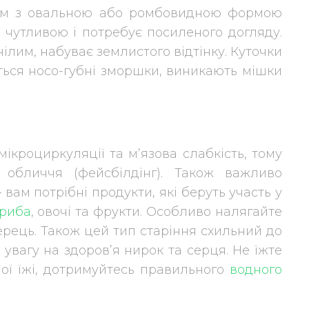
кам з овальною або ромбовидною формою
а чутливою і потребує посиленого догляду.
лим, набуває землистого відтінку. Куточки
ться носо-губні зморшки, виникають мішки
кроциркуляції та м’язова слабкість, тому
обличчя (фейсбілдінг). Також важливо
 вам потрібні продукти, які беруть участь у
риба
, овочі та фрукти. Особливо налягайте
 перець. Також цей тип старіння схильний до
увагу на здоров’я нирок та серця. Не їжте
оної їжі, дотримуйтесь правильного
водного