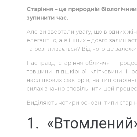
Старіння – це природній біологічни
зупинити час.
Але ви звертали увагу, що в одних жі
елегантно, а в інших – довго залишає
та розпливається?
Від чого це залежи
Насправді старіння обличчя – процес 
товщини підшкірної клітковини і ро
наслідкових факторів, на тип старінн
силах значно сповільнити цей процес
Виділяють чотири основні типи старі
1. «Втомлений