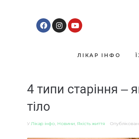
ЛІКАР ІНФО
4 типи старіння ‒ 
тіло
У
Лікар інфо
,
Новини
,
Якість життя
Опублікова