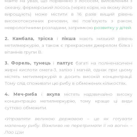
майте на увазі, що порівняно з лососем, виловленим з
океану, фермерський лосось (через корм, на якому його
вирощують) може містити в 16 разів вищий рівень
високотоксичних речовин, які пов’язують з раком,
неврологічними розладами, затримкою
розвитку у дітей
.
2. Камбала, тріска
і
пікша
мають низький рівень
метилмеркурію, а також є прекрасним джерелом білка і
вітамінів групи В.
3. Форель, тунець
і
палтус
багаті на поліненасичені
жирні кислоти омега-3, залізо і магній, однак при цьому
містять метилмеркурій в досить високій концентрації.
Тому слід споживати цю рибу в обмежених кількостях.
4. Меч-риба
і
акула
містять надзвичайно високу
концентрацію метилмеркурію, тому краще ці види
суттєво обмежити.
«Управляти великою державою – це як готувати
маленьку рибу. Важливо не перетримати її на вогні». –
Лао Цзи