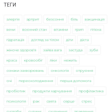
ТЕГИ
алергія
артрит
безсоння
біль
вакцинація
вени
воєнний стан
вітаміни
грип
гігієна
гідратація
догляд за тілом
діти
дієта
жіноче здоров'я
зайва вага
застуда
зуби
краса
кровообіг
ліки
нежить
ознаки захворювань
онкологія
отруєння
очі
переохолодження
перша допомога
пробіотик
продукти харчування
профілактика
психологія
рак
свята
серце
стрес
суглоби
судини
схуднення
травлення