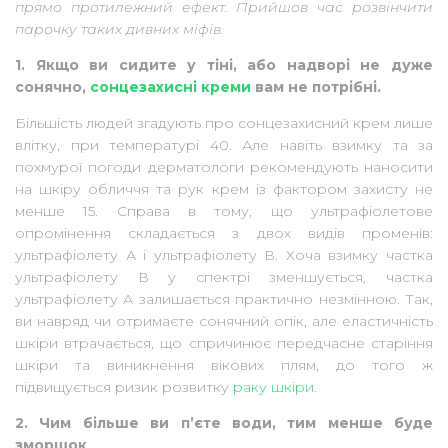
прямо протилежний ефект. Прийшов час розвінчити
парочку таких дивних міфів.
1. Якщо ви сидите у тіні, або надворі не дуже
сонячно,
сонцезахисні креми
вам не потрібні.
Більшість людей згадують про сонцезахисний крем лише
влітку, при температурі 40. Але навіть взимку та за
похмурої погоди дерматологи рекомендують наносити
на шкіру обличчя та рук крем із фактором захисту не
менше 15. Справа в тому, що ультрафіолетове
опромінення складається з двох видів променів:
ультрафіолету А і ультрафіолету В. Хоча взимку частка
ультрафіолету В у спектрі зменшується, частка
ультрафіолету А залишається практично незмінною. Так,
ви навряд чи отримаєте сонячний опік, але еластичність
шкіри втрачається, що спричинює передчасне старіння
шкіри та виникнення вікових плям, до того ж
підвищується ризик розвитку
раку шкіри
.
2. Чим більше ви п’єте води, тим менше буде
зморшок