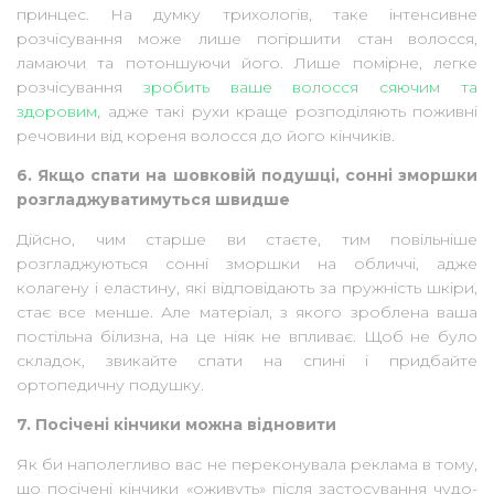
принцес. На думку трихологів, таке інтенсивне
розчісування може лише погіршити стан волосся,
ламаючи та потоншуючи його. Лише помірне, легке
розчісування
зробить ваше волосся сяючим та
здоровим
, адже такі рухи краще розподіляють поживні
речовини від кореня волосся до його кінчиків.
6. Якщо спати на шовковій подушці, сонні зморшки
розгладжуватимуться швидше
Дійсно, чим старше ви стаєте, тим повільніше
розгладжуються сонні зморшки на обличчі, адже
колагену і еластину, які відповідають за пружність шкіри,
стає все менше. Але матеріал, з якого зроблена ваша
постільна білизна, на це ніяк не впливає. Щоб не було
складок, звикайте спати на спині і придбайте
ортопедичну подушку.
7. Посічені кінчики можна відновити
Як би наполегливо вас не переконувала реклама в тому,
що посічені кінчики «оживуть» після застосування чудо-