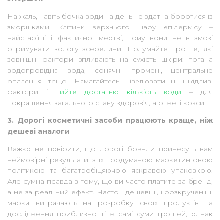
На жаль, навіть бочка води на день не здатна боротися із
зморшками. Клітини верхнього шару епідермісу –
найстаріші і, фактично, мертві, тому вони не в змозі
отримувати вологу зсередини. Подумайте про те, які
зовнішні фактори впливають на сухість шкіри: погана
водопровідна вода, сонячні промені, центральне
опалення тощо. Намагайтесь нівелювати ці шкідливі
фактори і
пийте достатню кількість води
– для
покращення загального стану здоров’я, а отже, і краси.
3. Дорогі косметичні засоби працюють краще, ніж
дешеві аналоги
Важко не повірити, що дорогі бренди принесуть вам
неймовірні результати, з їх продуманою маркетинговою
політикою та багатообіцяючою яскравою упаковкою.
Але сумна правда в тому, що ви часто платите за бренд,
а не за реальний ефект. Часто і дешевші, і розкрученіші
марки витрачають на розробку своїх продуктів та
дослідження приблизно ті ж самі суми грошей, однак