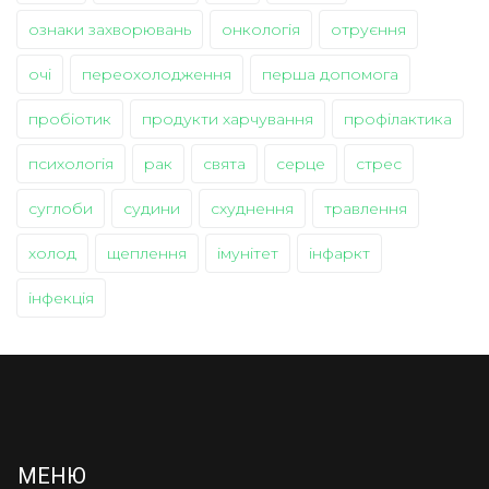
ознаки захворювань
онкологія
отруєння
очі
переохолодження
перша допомога
пробіотик
продукти харчування
профілактика
психологія
рак
свята
серце
стрес
суглоби
судини
схуднення
травлення
холод
щеплення
імунітет
інфаркт
інфекція
МЕНЮ