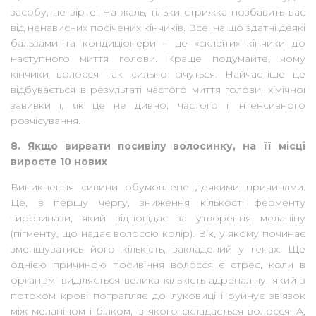
засобу, не вірте! На жаль, тільки стрижка позбавить вас
від ненависних посічених кінчиків. Все, на що здатні деякі
бальзами та кондиціонери – це «склеїти» кінчики до
наступного миття голови. Краще подумайте, чому
кінчики волосся так сильно січуться. Найчастіше це
відбувається в результаті частого миття голови, хімічної
завивки і, як це не дивно, частого і інтенсивного
розчісування.
8. Якщо вирвати посивілу волосинку, на її місці
виросте 10 нових
Виникнення сивини обумовлене деякими причинами.
Це, в першу чергу, зниження кількості ферменту
тирозинази, який відповідає за утворення меланіну
(пігменту, що надає волоссю колір). Вік, у якому починає
зменшуватись його кількість, закладений у генах. Ще
однією причиною посивіння волосся є стрес, коли в
організмі виділяється велика кількість адреналіну, який з
потоком крові потрапляє до луковиці і руйнує зв’язок
між меланіном і білком, із якого складається волосся. А,