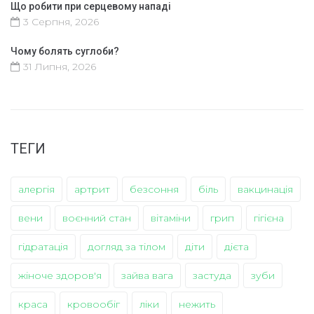
Що робити при серцевому нападі
3 Серпня, 2026
Чому болять суглоби?
31 Липня, 2026
ТЕГИ
алергія
артрит
безсоння
біль
вакцинація
вени
воєнний стан
вітаміни
грип
гігієна
гідратація
догляд за тілом
діти
дієта
жіноче здоров'я
зайва вага
застуда
зуби
краса
кровообіг
ліки
нежить