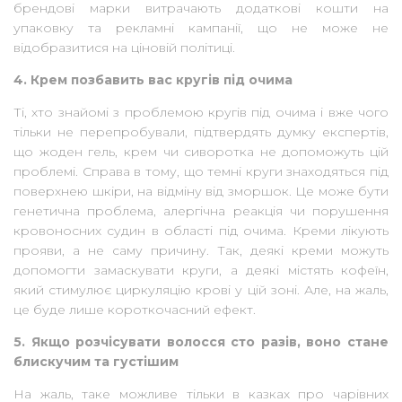
брендові марки витрачають додаткові кошти на
упаковку та рекламні кампанії, що не може не
відобразитися на ціновій політиці.
4. Крем позбавить вас кругів під очима
Ті, хто знайомі з проблемою кругів під очима і вже чого
тільки не перепробували, підтвердять думку експертів,
що жоден гель, крем чи сиворотка не допоможуть цій
проблемі. Справа в тому, що темні круги знаходяться під
поверхнею шкіри, на відміну від зморшок. Це може бути
генетична проблема, алергічна реакція чи порушення
кровоносних судин в області під очима. Креми лікують
прояви, а не саму причину. Так, деякі креми можуть
допомогти замаскувати круги, а деякі містять кофеїн,
який стимулює циркуляцію крові у цій зоні. Але, на жаль,
це буде лише короткочасний ефект.
5. Якщо розчісувати волосся сто разів, воно стане
блискучим та густішим
На жаль, таке можливе тільки в казках про чарівних