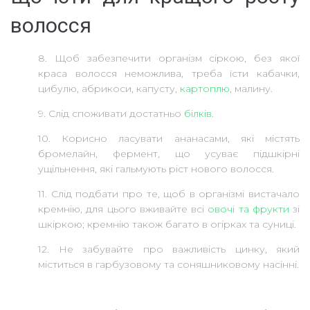
волосся
8. Щоб забезпечити організм сіркою, без якої
краса волосся неможлива, треба їсти кабачки,
цибулю, абрикоси, капусту,
картоплю
, малину.
9. Слід споживати достатньо
білків
.
10. Корисно ласувати ананасами, які містять
бромелайн, фермент, що усуває підшкірні
ущільнення, які гальмують ріст нового волосся.
11. Слід подбати про те, щоб в організмі вистачало
кремнію, для цього вживайте всі
овочі та фрукти
зі
шкіркою; кремнію також багато в огірках та суниці.
12. Не забувайте про важливість цинку, який
міститься в гарбузовому та соняшниковому насінні.