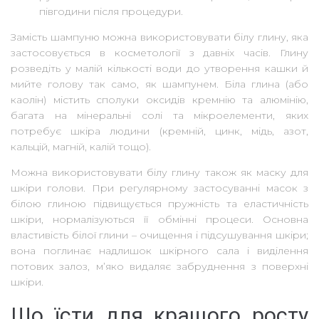
півгодини після процедури.
Замість шампуню можна використовувати білу глину, яка
застосовується в косметології з давніх часів. Глину
розведіть у малій кількості води до утворення кашки й
мийте голову так само, як шампунем. Біла глина (або
каолін) містить сполуки оксидів кремнію та алюмінію,
багата на мінеральні солі та мікроелементи, яких
потребує шкіра людини (кремній, цинк, мідь, азот,
кальцій, магній, калій тощо).
Можна використовувати білу глину також як маску для
шкіри голови. При регулярному застосуванні масок з
білою глиною підвищується пружність та еластичність
шкіри, нормалізуються її обмінні процеси. Основна
властивість білої глини – очищення і підсушування шкіри;
вона поглинає надлишок шкірного сала і виділення
потових залоз, м’яко видаляє забруднення з поверхні
шкіри.
Що їсти для кращого росту