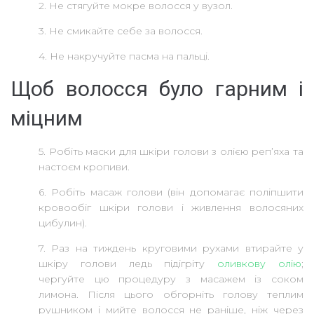
2. Не стягуйте мокре волосся у вузол.
3. Не смикайте себе за волосся.
4. Не накручуйте пасма на пальці.
Щоб волосся було гарним і
міцним
5. Робіть маски для шкіри голови з олією реп’яха та
настоєм кропиви.
6. Робіть масаж голови (він допомагає поліпшити
кровообіг шкіри голови і живлення волосяних
цибулин).
7. Раз на тиждень круговими рухами втирайте у
шкіру голови ледь підігріту
оливкову олію
;
чергуйте цю процедуру з масажем із соком
лимона. Після цього обгорніть голову теплим
рушником і мийте волосся не раніше, ніж через