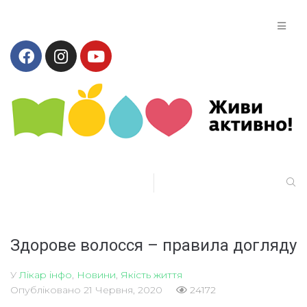
Здорове волосся – правила догляду
У
Лікар інфо
,
Новини
,
Якість життя
Опубліковано
21 Червня, 2020
24172