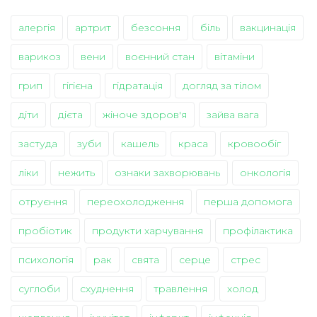
алергія
артрит
безсоння
біль
вакцинація
варикоз
вени
воєнний стан
вітаміни
грип
гігієна
гідратація
догляд за тілом
діти
дієта
жіноче здоров'я
зайва вага
застуда
зуби
кашель
краса
кровообіг
ліки
нежить
ознаки захворювань
онкологія
отруєння
переохолодження
перша допомога
пробіотик
продукти харчування
профілактика
психологія
рак
свята
серце
стрес
суглоби
схуднення
травлення
холод