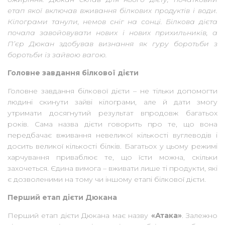
етап якої включав вживання білкових продуктів і води.
Кілограми танули, немов сніг на сонці. Білкова дієта
почала завойовувати нових і нових прихильників, а
П’єр Дюкан здобував визнання як гуру боротьби з
боротьби із зайвою вагою.
Головне завдання білкової дієти
Головне завдання білкової дієти – не тільки допомогти
людині скинути зайві кілограми, але й дати змогу
утримати досягнутий результат впродовж багатьох
років. Сама назва дієти говорить про те, що вона
передбачає вживання невеликої кількості вуглеводів і
досить великої кількості білків. Багатьох у цьому режимі
харчування приваблює те, що їсти можна, скільки
захочеться. Єдина вимога – вживати лише ті продукти, які
є дозволеними на тому чи іншому етапі білкової дієти.
Перший етап дієти Дюкана
Перший етап дієти Дюкана має назву
«Атака»
. Залежно