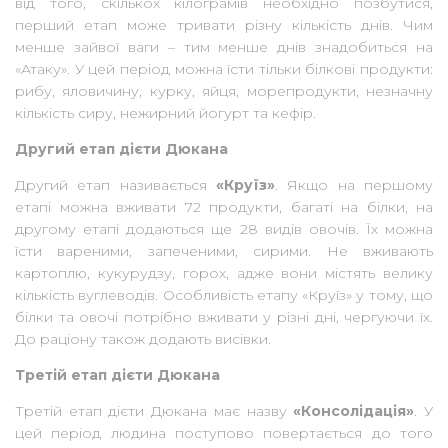
від того, скількох кілограмів необхідно позбутися,
перший етап може тривати різну кількість днів. Чим
менше зайвої ваги – тим менше днів знадобиться на
«Атаку». У цей період можна їсти тільки білкові продукти:
рибу, яловичину, курку, яйця, морепродукти, незначну
кількість сиру, нежирний йогурт та кефір.
Другий етап дієти Дюкана
Другий етап називається
«Круїз»
. Якщо на першому
етапі можна вживати 72 продукти, багаті на білки, на
другому етапі додаються ще 28 видів овочів. Їх можна
їсти вареними, запеченими, сирими. Не вживають
картоплю, кукурудзу, горох, адже вони містять велику
кількість вуглеводів. Особливість етапу «Круїз» у тому, що
білки та овочі потрібно вживати у різні дні, чергуючи їх.
До раціону також додають висівки.
Третій етап дієти Дюкана
Третій етап дієти Дюкана має назву
«Консолідація»
. У
цей період людина поступово повертається до того