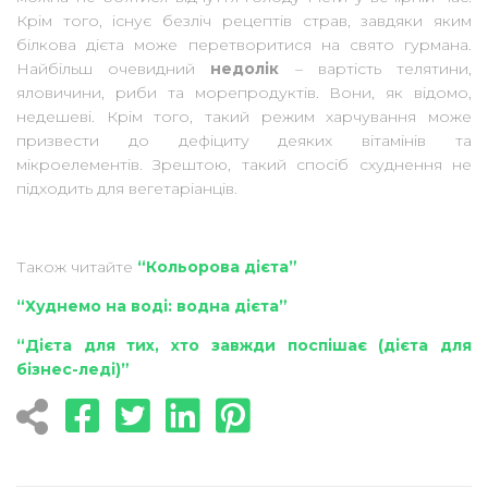
Крім того, існує безліч рецептів страв, завдяки яким
білкова дієта може перетворитися на свято гурмана.
Найбільш очевидний
недолік
– вартість телятини,
яловичини, риби та морепродуктів. Вони, як відомо,
недешеві. Крім того, такий режим харчування може
призвести до дефіциту деяких вітамінів та
мікроелементів. Зрештою, такий спосіб схуднення не
підходить для вегетаріанців.
Також читайте
“Кольорова дієта”
“Худнемо на воді: водна дієта”
“Дієта для тих, хто завжди поспішає (дієта для
бізнес-леді)”