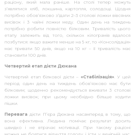
раціону, який мала раніше. На столі тепер можуть
з’являтися хліб, локшина, картопля, солодощі. Щодня
потрібно обов’язково з’їдати 2–3 столові ложки вівсяних
висівок і 3 чайні ложки меду. Один день на тиждень
потрібно робити повністю білковим. Тривалість цього
етапу залежить від того, скількох кілограмів вдалося
позбутися: якщо важите менше на 5 кг, то «Консолідація»
має тривати 50 днів, якщо на 10 кг – її тривалість має
становити 100 днів.
Четвертий етап дієти Дюкана
Четвертий етап білкової дієти –
«Стабілізація»
. У цей
період один день на тиждень обов’язково має бути
білковим; щоденно рекомендується вживати 3 столові
ложки висівок; при цьому необхідно більше ходити
пішки.
Перевага
дієти П’єра Дюкана насамперед в тому, що
вона ефективна. Людина помічає результат досить
швидко і не втрачає мотивації. При такому раціоні
можна не боятися відчуття голоду і їсти у вечірній час.