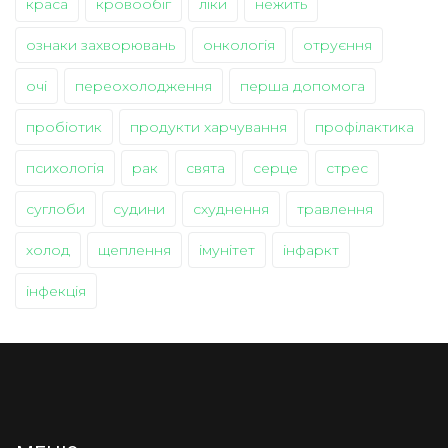
краса
кровообіг
ліки
нежить
ознаки захворювань
онкологія
отруєння
очі
переохолодження
перша допомога
пробіотик
продукти харчування
профілактика
психологія
рак
свята
серце
стрес
суглоби
судини
схуднення
травлення
холод
щеплення
імунітет
інфаркт
інфекція