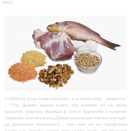
25193
У 2000-му році лікар-дієтолог, а в минулому – невролог
– П’єр Дюкан видав книгу під назвою «Я не вмію
худнути». Кар’єру фахівця в галузі боротьби з чужими
зайвими кілограмами Дюкан розпочав значно раніше,
за допомоги знайомого – той ніяк не міг позбутися
ожиріння. Дюкан склав для нього дієту, початковий