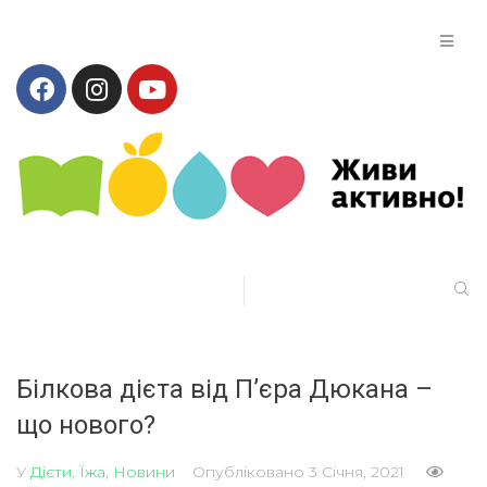
Білкова дієта від П’єра Дюкана –
що нового?
У
Дієти
,
Їжа
,
Новини
Опубліковано
3 Січня, 2021