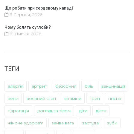
Що робити при серцевому нападі
3 Серпня, 2026
Чому болять суглоби?
31 Липня, 2026
ТЕГИ
алергія
артрит
безсоння
біль
вакцинація
вени
воєнний стан
вітаміни
грип
гігієна
гідратація
догляд за тілом
діти
дієта
жіноче здоров'я
зайва вага
застуда
зуби