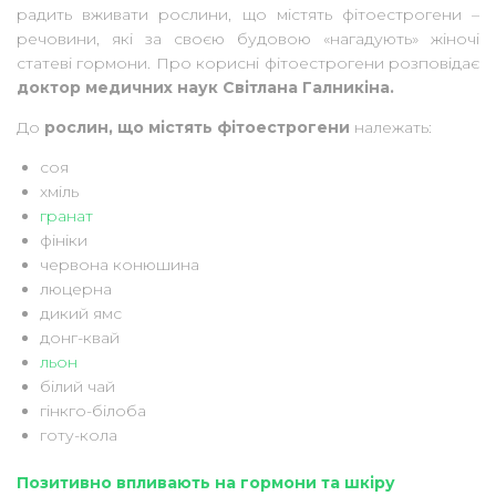
радить вживати рослини, що містять фітоестрогени –
речовини, які за своєю будовою «нагадують» жіночі
статеві гормони. Про корисні фітоестрогени розповідає
доктор медичних наук Світлана Галникіна.
До
рослин, що містять фітоестрогени
належать:
соя
хміль
гранат
фініки
червона конюшина
люцерна
дикий ямс
донг-квай
льон
білий чай
гінкго-білоба
готу-кола
Позитивно впливають на гормони та шкіру