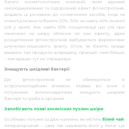
Багато косметологічних компаній, яким відомий
омолоджувальний та оздоровчий ефект фітоестрогенів,
додають ці речовини до косметичних засобів, іноді на
етикетці можна побачити 20%, 30% чи навіть 40% льняної
олії у кремі. Але навіть 50% концентрації цієї олії при
нанесенні на шкіру обличчя не має ефекту, адже
розщеплення фітоестрогенів відбувається ферментами
шлунково-кишкового тракту. Отож, як бачите, краще
вживати такі продукти всередину, принцип «чим більше
– тим краще» тут не спрацьовує.
Знищують шкідливі бактерії
Дія фітоестрогенів не обмежується їх
естрогеноподібним впливом. Майже всі вони є
потужними антиоксидантами, знищують шкідливі
бактерії та гриби в організмі.
Запобігають появі злоякісних пухлин шкіри
Особливо потужні за дією катехіни, які містить
білий чай
.
Імператорський – саме так називають його у Китаї. Це