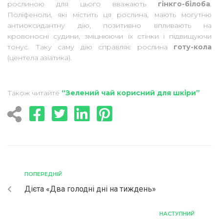
рослиною для цього вважають
гінкго-білоба
.
Поліфеноли, які містить ця рослина, мають могутню
антиоксидантну дію, позитивно впливають на
кровоносні судини, зміцнюючи їх стінки і підвищуючи
тонус. Таку саму дію справляє рослина
готу-кола
(центела азіатика).
Також читайте
“Зелений чай корисний для шкіри”
ПОПЕРЕДНІЙ
Дієта «Два голодні дні на тиждень»
НАСТУПНИЙ