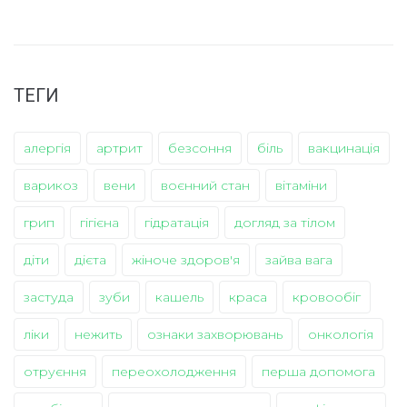
ТЕГИ
алергія
артрит
безсоння
біль
вакцинація
варикоз
вени
воєнний стан
вітаміни
грип
гігієна
гідратація
догляд за тілом
діти
дієта
жіноче здоров'я
зайва вага
застуда
зуби
кашель
краса
кровообіг
ліки
нежить
ознаки захворювань
онкологія
отруєння
переохолодження
перша допомога