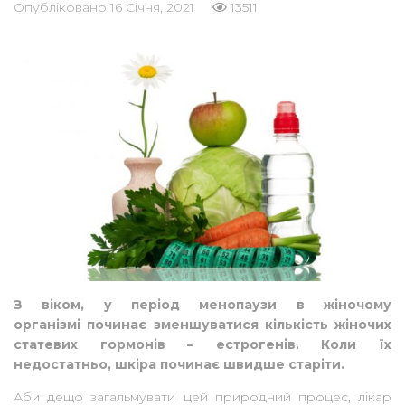
Опубліковано
16 Січня, 2021
13511
З віком, у період менопаузи в жіночому
організмі починає зменшуватися кількість жіночих
статевих гормонів – естрогенів. Коли їх
недостатньо, шкіра починає швидше старіти.
Аби дещо загальмувати цей природний процес, лікар