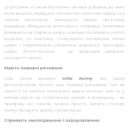
Ці рослини, а також біологічно активні добавки, до яких
вони входять, ліквідують патологічні симптоми перед та в
період менопаузи; зменшують явища гірсутизму
(надмірне збільшення волосяного покриву); позитивно
впливають на старіючу шкіру, оскільки посилюють синтез
колагену та еластину, стимулюють оновлення клітин
шкіри і нормалізують утворення жирового прошарку
шкіри. Фітоестрогени – це природне джерело
молодості і краси.
Мають поживні речовини
Слід також вживати
олію льону
, яка окрім
фітоестрогенів містить інші поживні речовини, такі як
омега-3 та омега-6 ненасичені жирні кислоти. Але не у
вигляді масок чи косметичних кремів, а всередину – як
приправу до салатів, можна просто випити столову
ложку продукту зранку натщесерце.
Сприяють омолодженню і оздоровленню