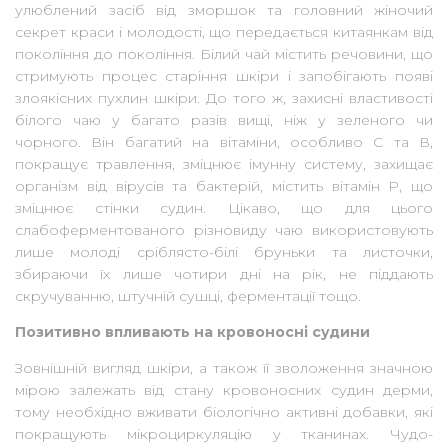
улюблений засіб від зморшок та головний жіночий
секрет краси і молодості, що передається китаянкам від
покоління до покоління. Білий чай містить речовини, що
стримують процес старіння шкіри і запобігають появі
злоякісних пухлин шкіри. До того ж, захисні властивості
білого чаю у багато разів вищі, ніж у зеленого чи
чорного. Він багатий на вітаміни, особливо С та В,
покращує травлення, зміцнює імунну систему, захищає
організм від вірусів та бактерій, містить вітамін Р, що
зміцнює стінки судин. Цікаво, що для цього
слабоферментованого різновиду чаю використовують
лише молоді сріблясто-білі бруньки та листочки,
збираючи їх лише чотири дні на рік, не піддають
скручуванню, штучній сушці, ферментації тощо.
Позитивно впливають на кровоносні судини
Зовнішній вигляд шкіри, а також її зволоження значною
мірою залежать від стану кровоносних судин дерми,
тому необхідно вживати біологічно активні добавки, які
покращують мікроциркуляцію у тканинах. Чудо-