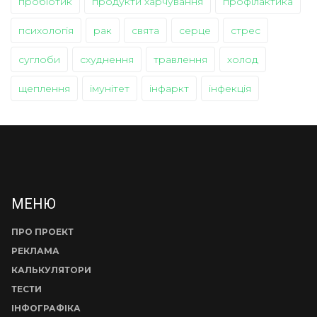
пробіотик
продукти харчування
профілактика
психологія
рак
свята
серце
стрес
суглоби
схуднення
травлення
холод
щеплення
імунітет
інфаркт
інфекція
МЕНЮ
ПРО ПРОЕКТ
РЕКЛАМА
КАЛЬКУЛЯТОРИ
ТЕСТИ
ІНФОГРАФІКА