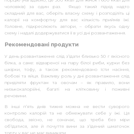
чоловіків) за один раз. Якщо такий підхід надто
складний для вас, оберіть власну схему і розподіліть ці
калорії на комфортну для вас кількість приймів їжі.
Головне, підкреслюють автори, – обрати якусь одну
схему і надалі додержуватися її в усі дні розвантаження.
Рекомендовані продукти
У день розвантаження слід з’їдати близько 50 г якісного
білка, а саме: відвареної на пару білої риби, курки без
шкірки, тофу, а також рекомендовано їсти насіння,
бобові та яйця. Важливу роль у дні розвантаження слід
приділяти фруктам та овочам – як правило, вони
низькокалорійні, багаті на клітковину і поживні
речовини.
В інші п’ять днів тижня можна не вести суворого
контролю калорій та не обмежувати себе у їжі. Ця
свобода, звісно, не означає, що треба без міри
об’їдатися, але й почуття вини за з’їдений шматочок
торту у вас не має виникати.