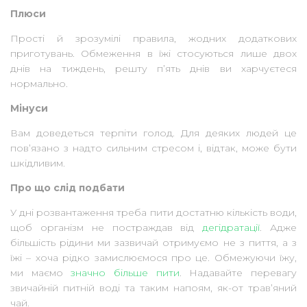
Плюси
Прості й зрозумілі правила, жодних додаткових
приготувань. Обмеження в їжі стосуються лише двох
днів на тиждень, решту п’ять днів ви харчуєтеся
нормально.
Мінуси
Вам доведеться терпіти голод. Для деяких людей це
пов’язано з надто сильним стресом і, відтак, може бути
шкідливим.
Про що слід подбати
У дні розвантаження треба пити достатню кількість води,
щоб організм не постраждав від
дегідратації
. Адже
більшість рідини ми зазвичай отримуємо не з пиття, а з
їжі – хоча рідко замислюємося про це. Обмежуючи їжу,
ми маємо
значно більше пити
. Надавайте перевагу
звичайній питній воді та таким напоям, як-от трав’яний
чай.