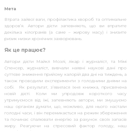
Мета
Втрата зайвої ваги, профілактика хвороб та оптимальне
здоров’я. Автори дієти запевняють, що ви втратите
декілька кілограмів (а саме – жирову масу) і знизите
ризик низки хронічних захворювань.
Як це працює?
Автори дієти Майкл Мозлі, лікар і журналіст, та Мімі
Спенсер, журналіст, вивчали наявні наукові дані про
суттєве зниження прийому калорій два дні на тиждень, а
також проводили експерименти з голодними днями на
собі. Як результат, з’явилася їхня книжка, присвячена
новій дієті. Коли ми упродовж короткого часу
утримуємося від їжі, запевняють автори, ми змушуємо
наш організм думати, що, можливо, для нього настали
голодні часи, і він перемикається на режим збереження
та починає спалювати енергію за рахунок своїх запасів
жиру. Реагуючи на стресовий фактор голоду, наш