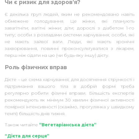
Чи є ризик для здоров’я?
Є декілька груп людей, яким не рекомендовано навіть
обмежене голодування. Це жінки, які планують
завагітніти; вагітні жінки; діти; дорослі з діабетом 1-го
типу; особи з розладами системи харчування; особи, які
не мають зайвої ваги. Люди, які мають хронічні
захворювання, повинні проконсультуватися з лікарем,
перш ніж сідати на цю (чи будь-яку іншу) дієту.
Роль фізичних вправ
Дієте – це схема харчування; для досягнення стрункості і
підтримання вашого тіла в добрій формі треба
регулярно робити фізичні вправи. Більшість експертів
рекомендують як мінімум 30 хвилин фізичної активності
помірної інтенсивності (скажімо, прогулянка у швидкому
темпі) більшість днів тижня.
Також читайте
“Вегетаріанська дієта”
“Дієта для серця”