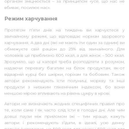
організм зміцнюється – за принципом «усе, що нас не
вбиває, посилює нас».
Режим харчування
Протягом п’яти днів на тиждень ви харчуєтеся у
звичайному режимі, що відповідає нормам здорового
харчування. А два дні (які не мають іти один за одним) ви
обмежуєте свій раціон до 25% від звичайного. Для
чоловіків це приблизно 600 ккал, а для жінок – 500 ккал.
Зрозуміло, що ці калорії треба розподіляти з розумом,
надаючи перевагу багатим на білок продуктам, як-от
відварній курці без шкірки, горіхам та бобовим. Також
автори рекомендують їсти полуниці, моркву та інші
продукти з низьким глікемічним індексом, бо вони
меншою мірою впливають на рівень цукру в крові.
Автори не визначають жодних специфічних правил про
те, коли саме і як часто слід їсти в голодні дні. Але чим
довші паузи між прийомом їжі – тим краще, кажуть
автори і рекомендують з’їдати, в ідеалі, усю денну
порцію (нагадаємо, це 500 ккал для жінок і 600 ккал для