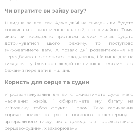
Чи втратите ви зайву вагу?
Швидше за все, так. Адже двічі на тиждень ви будете
споживати значно менше калорій, ніж звичайно. Тому,
якщо ви послідовно протягом кількох місяців будете
дотримуватися цього режиму, то поступово
знижуватимете вагу. А позаяк дні розвантаження не
передбачають жорсткого голодування, і їх лише два на
тиждень – у більшості людей не виникає нестримного
бажання переїдати в інші дні.
Користь для серця та судин
У розвантажувальні дні ви споживатимете дуже мало
насичених жирів, і обиратимете їжу, багату на
клітковину, тобто фрукти і овочі. Таке харчування
сприяє зниженню рівнів поганого холестерину і
артеріального тиску, що є доведеною профілактикою
серцево-судинних захворювань.