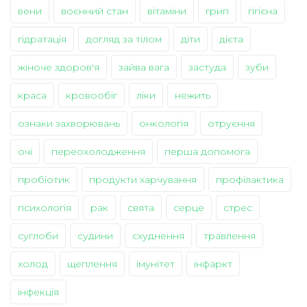
вени
воєнний стан
вітаміни
грип
гігієна
гідратація
догляд за тілом
діти
дієта
жіноче здоров'я
зайва вага
застуда
зуби
краса
кровообіг
ліки
нежить
ознаки захворювань
онкологія
отруєння
очі
переохолодження
перша допомога
пробіотик
продукти харчування
профілактика
психологія
рак
свята
серце
стрес
суглоби
судини
схуднення
травлення
холод
щеплення
імунітет
інфаркт
інфекція