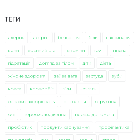
ТЕГИ
алергія
артрит
безсоння
біль
вакцинація
вени
воєнний стан
вітаміни
грип
гігієна
гідратація
догляд за тілом
діти
дієта
жіноче здоров'я
зайва вага
застуда
зуби
краса
кровообіг
ліки
нежить
ознаки захворювань
онкологія
отруєння
очі
переохолодження
перша допомога
пробіотик
продукти харчування
профілактика
психологія
рак
свята
серце
стрес