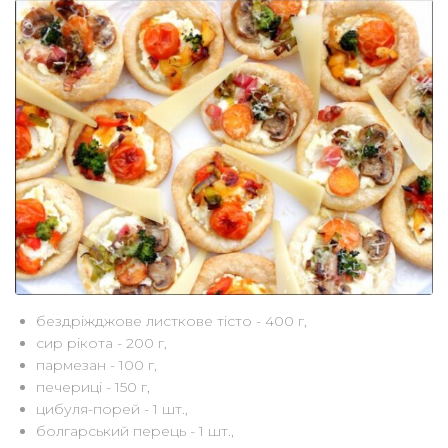
бездріжджове листкове тісто - 400 г,
сир рікота - 200 г,
пармезан - 100 г,
печериці - 150 г,
цибуля-порей - 1 шт.,
болгарський перець - 1 шт.,