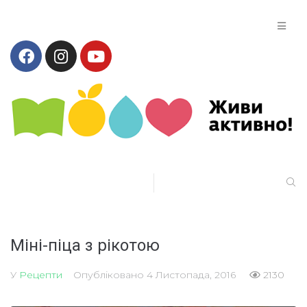
Міні-піца з рікотою
У
Рецепти
Опубліковано
4 Листопада, 2016
2130