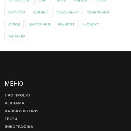
суглоби
судини
схуднення
травлення
холод
щеплення
імунітет
інфаркт
інфекція
МЕНЮ
ПРО ПРОЕКТ
РЕКЛАМА
КАЛЬКУЛЯТОРИ
ТЕСТИ
ІНФОГРАФІКА