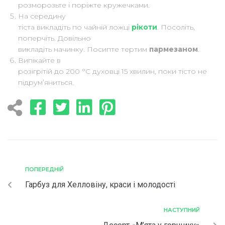
розморозьте і поріжте кружечками.
На середину
тіста викладіть по чайній ложці
рікоти
. Посоліть,
поперчіть. Довільно
викладіть начинку. Посипте тертим
пармезаном
.
Випікайте в
розігрітій до 200 °C духовці 15 хвилин, поки тісто не
підрум’яниться.
ПОПЕРЕДНІЙ
Гарбуз для Хелловіну, краси і молодості
НАСТУПНИЙ