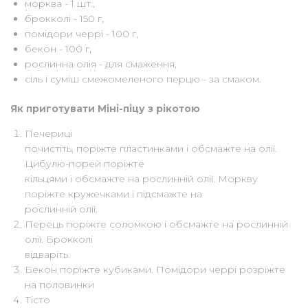
морква - 1 шт.,
брокколі - 150 г,
помідори черрі - 100 г,
бекон - 100 г,
рослинна олія - для смаження,
сіль і суміш смежомеленого перцю - за смаком.
Як приготувати
Міні-піцу з рікотою
Печериці
почистіть, поріжте пластинками і обсмажте на олії.
Цибулю-порей поріжте
кільцями і обсмажте на рослинній олії. Моркву
поріжте кружечками і підсмажте на
рослинній олії.
Перець поріжте соломкою і обсмажте на рослинній
олії. Брокколі
відваріть.
Бекон поріжте кубиками. Помідори черрі розріжте
на половинки
Тісто